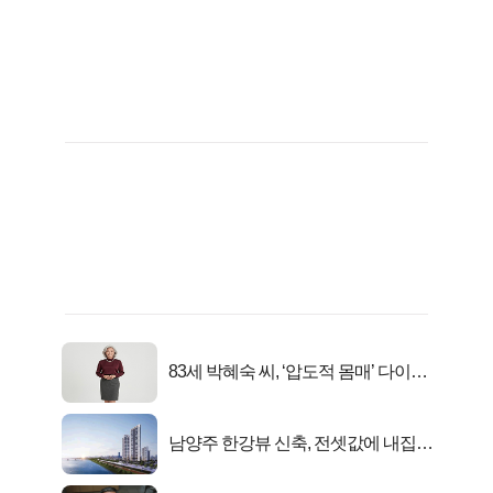
83세 박혜숙 씨, ‘압도적 몸매’ 다이어
트 신 등극
남양주 한강뷰 신축, 전셋값에 내집마
련!