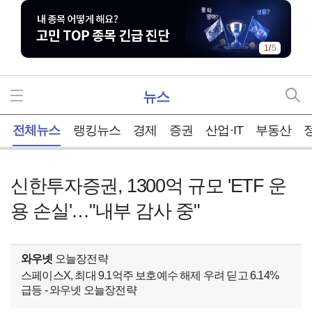
1
/
5
뉴스
홈
전체뉴스
랭킹뉴스
경제
증권
산업·IT
부동산
신한투자증권, 1300억 규모 'ETF 운
용 손실'…"내부 감사 중"
와우넷
오늘장전략
스페이스X, 최대 9.1억주 보호예수 해제 우려 딛고 6.14%
급등 - 와우넷 오늘장전략