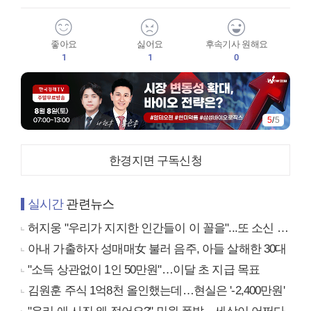
좋아요
싫어요
후속기사 원해요
1
1
0
5
/
5
한경지면 구독신청
실시간
관련뉴스
허지웅 "우리가 지지한 인간들이 이 꼴을"...또 소신 발언
아내 가출하자 성매매女 불러 음주, 아들 살해한 30대
"소득 상관없이 1인 50만원"…이달 초 지급 목표
김원훈 주식 1억8천 올인했는데…현실은 '-2,400만원'