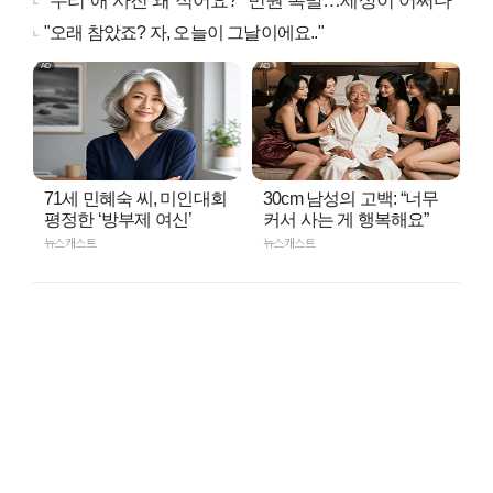
"우리 애 사진 왜 적어요?" 민원 폭발…세상이 어쩌다
"오래 참았죠? 자, 오늘이 그날이에요.."
71세 민혜숙 씨, 미인대회
30cm 남성의 고백: “너무
평정한 ‘방부제 여신’
커서 사는 게 행복해요”
뉴스캐스트
뉴스캐스트