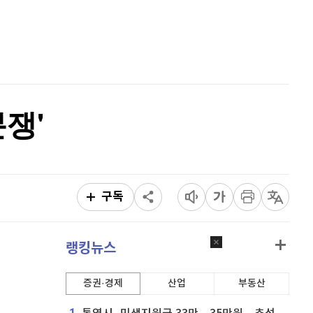
퀀텀
928
(
0.22%
)
홈
AI추천
이더리움 클래식
9,230
(
0.44%
)
품
마켓이슈
특징주
이벤트
비트코인
91,444,000
(
-0.07%
)
쟁'
구독
랭킹뉴스
증권·경제
산업
부동산
1