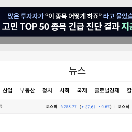
뉴스
등 고조
서 투자로 전환
산업
부동산
정치
사회
국제
글로벌경제
칼
증
코스피
6,258.77
0.6%
)
코스닥
(
37.61
TV프로그램
와우