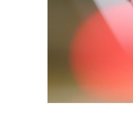
[할인50%] 한·미 투자 올인원 클래스
해외증시