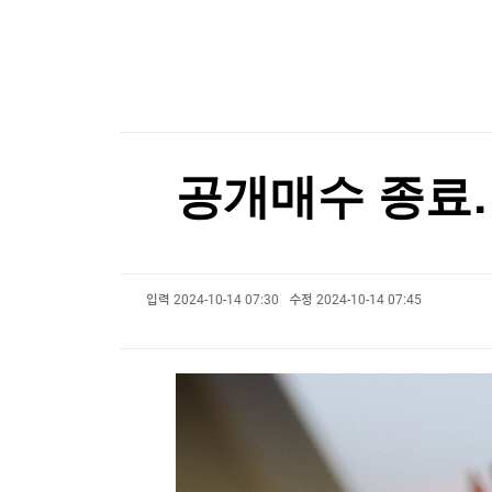
한국경제TV
뉴스홈
젤렌스키, '러와 가까운' 세르비아 첫 방문
머니팜 모닝라이브
증권
굿모닝 작전
금융
젤렌스키, '러와 가까운' 세르비아 첫 방문
오늘장 뭐사지?
부동산
[오후5시] 뉴스플러스
사회
온로드 (ON ROAD) 인사이트
글로벌경제
공개매수 종료…
랭킹뉴스
입력
2024-10-14 07:30
수정
2024-10-14 07:45
미네르바아카데미
증권 데이터
스페셜강의
특징주 뉴스
투자/재테크
매매신호 (랭킹100
부동산/세무
투자분석
산업
국내증시
[모집-3기-] 돈버는 트레이딩 투자 북클럽
환율