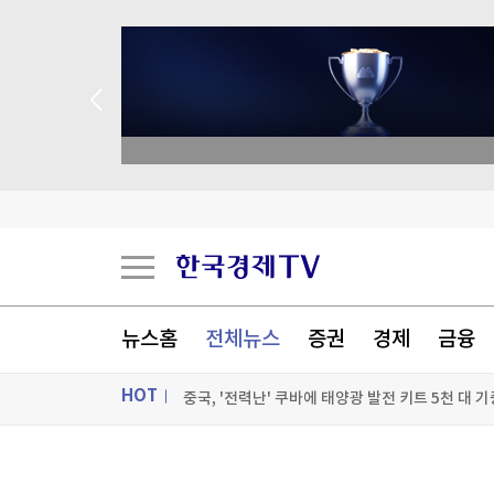
종목 무료 정밀 진단
젤렌스키, '러와 가까운' 세르비아 첫 방문
스페인도 이탈리아 국경 검문 돌입…세우타발 갈
버핏 떠난 버크셔, 2분기 순익 2배로…현금 쌓기
뉴스홈
전체뉴스
증권
경제
금융
중국, '전력난' 쿠바에 태양광 발전 키트 5천 대 기
HOT
[포토+] 박정민, '멋짐 가득한 모습~'
"나야, '흑백요리사' 시즌3"
ON AIR
뉴스
[온에어] ETF 골든타임