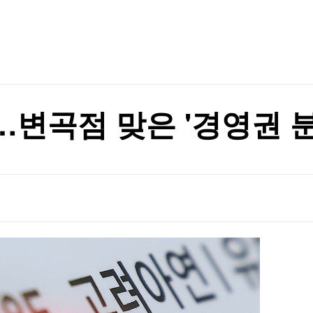
TV홈
무료방송
전체뉴스
증권
파트너스
경제
종목핫라인
추천 상
산업
경제
오늘의 
정치
생활경제
수익후기
국제
기업·CEO
이벤트
칼럼·연재
변곡점 맞은 '경영권 분
특집방송
전체 프로그램
채널/편성
지역별채널
)
편성표