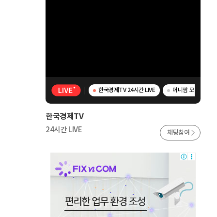
한국경제TV 24시간 LIVE
머니팜 모닝라이브 
한국경제TV
24시간 LIVE
채팅참여