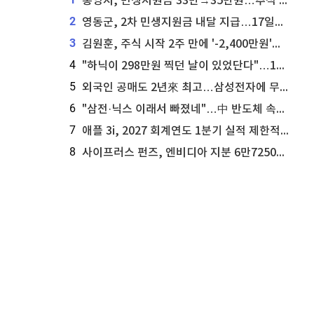
통영시, 민생지원금 33만→35만원…추석 전 푼다
2
영동군, 2차 민생지원금 내달 지급…17일부터 신청 접수
3
김원훈, 주식 시작 2주 만에 '-2,400만원'…"차 한 대 값 날렸다"
4
"하닉이 298만원 찍던 날이 있었단다"…100만 클릭 '전래동화' 정체
5
외국인 공매도 2년來 최고…삼성전자에 무슨일이 [B급기자의 B급리포트]
6
"삼전·닉스 이래서 빠졌네"…中 반도체 속사정 [B급기자의 B급리포트]
7
애플 3i, 2027 회계연도 1분기 실적 제한적 검토 통과
8
사이프러스 펀즈, 엔비디아 지분 6만7250주 매각