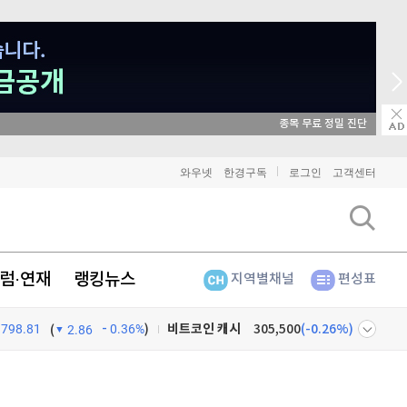
매일 매일 꽝 없는 룰렛 이벤트
비트코인
91,444,000
(
-0.07%
)
와우넷
한경구독
로그인
고객센터
이더리움
2,701,000
(
-0.07%
)
리플
1,470
(
0.2%
)
럼·연재
랭킹뉴스
지역별채널
편성표
비트코인 캐시
305,500
(
-0.26%
)
798.81
0.36%
)
이오스
896
(
-0.45%
)
(
2.86
비트코인 골드
1,313
(
-763.82%
)
넷
주식창