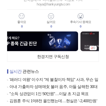
hoya@hankyungtv.com
좋아요
싫어요
후속기사 원해요
0
0
0
2
/
2
한경지면 구독신청
실시간
관련뉴스
'패러디 여왕' 이수지 "제 불찰이자 책임" 사과, 무슨 일
아내 가출하자 성매매女 불러 음주, 아들 살해한 30대
"소득 상관없이 1인 50만원"…이달 초 지급 목표
김원훈 주식 1억8천 올인했는데…현실은 '-2,400만원'