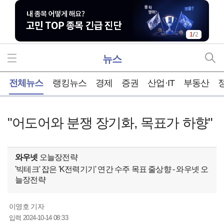
1
/
2
뉴스
홈
전체뉴스
랭킹뉴스
경제
증권
산업·IT
부동산
"어도어와 분쟁 장기화, 목표가 하향"
와우넷
오늘장전략
'빅테크' 잡은 'K전력기기' 연간 수주 목표 줄상향 - 와우넷 오
늘장전략
이영호 기자
2024-10-14 08:33
입력