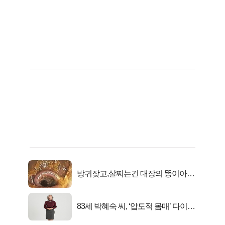
방귀잦고,살찌는건 대장의 똥이아니
라??
83세 박혜숙 씨, ‘압도적 몸매’ 다이어
트 신 등극