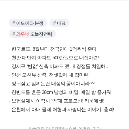
어도어와 분쟁
대표
와우넷
오늘장전략
한국로또, 8월부터 전국민에 1억원씩 준다
천안 대단지 아파트 500만원으로 내집마련!
강서구 ‘반값’ 신축 아파트 떴다! 경쟁률 치열해..
인천 오션뷰 신축, 전셋값에 내 집마련!
방귀잦고,살찌는건 대장의 똥이아니라??
한반도를 흔든 28cm 남성의 비밀, 매일 밤 즐거워
보험설계사 이직시 ‘억’대 프로모션! 키움에셋!
온천에서 아내 몰래 처형과 사랑나눈 이야기..충격!
한국경제TV 디지털뉴스부 이영호 기자