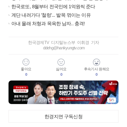
한국로또, 8월부터 전국민에 1억원씩 준다
계단 내려가다 '철렁'... 발목 꺾이는 이유
아내 몰래 처형과 목욕한 남자.. 충격!
한국경제TV 디지털뉴스부 이휘경 기자
ddehg@hankyungtv.com
좋아요
싫어요
후속기사 원해요
0
0
0
5
/
5
한경지면 구독신청