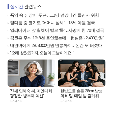
실시간
관련뉴스
폭염 속 심장이 '두근'…그냥 넘겼다간 돌연사 위험
말다툼 중 흉기로 '어머니 살해'…18세 아들 결국
엘리베이터 앞 휠체어 발로 '툭'…사망케 한 70대 결국
김원훈 주식 1억8천 올인했는데…현실은 '-2,400만원'
내연녀에게 2억8000만원 연봉까지…논란 또 터졌다
"오래 참았죠? 자, 오늘이 그날이에요.."
71세 민혜숙 씨, 미인대회
한반도를 흔든 28cm 남성
평정한 ‘방부제 여신’
의 비밀, 매일 밤 즐거워
뉴스캐스트
뉴스캐스트