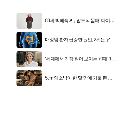
83세 박혜숙 씨, ‘압도적 몸매’ 다이어
트 신 등극
대장암 환자 급증한 원인, 2위는 유산
균 1위는OO..
‘세계에서 가장 젊어 보이는 70대’ 1위
선정…
5cm 왜소남이 한 달 만에 거물 된 사
연