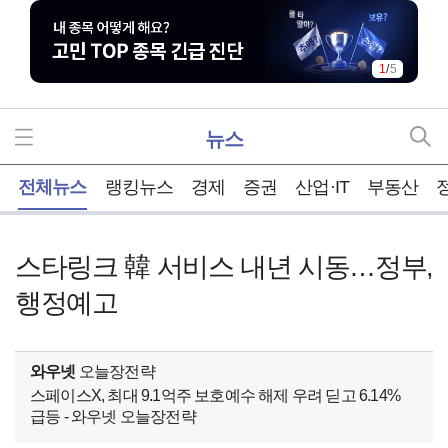
1
/
5
뉴스
홈
전체뉴스
랭킹뉴스
경제
증권
산업·IT
부동산
스타링크 韓 서비스 내년 시동…정부,
행정예고
와우넷
오늘장전략
스페이스X, 최대 9.1억주 보호예수 해제 우려 딛고 6.14%
급등 - 와우넷 오늘장전략