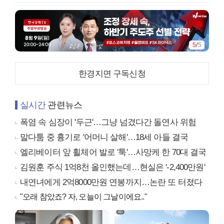
5
/
5
한경지면 구독신청
실시간
관련뉴스
폭염 속 심장이 '두근'…그냥 넘겼다간 돌연사 위험
말다툼 중 흉기로 '어머니 살해'…18세 아들 결국
엘리베이터 앞 휠체어 발로 '툭'…사망케 한 70대 결국
김원훈 주식 1억8천 올인했는데…현실은 '-2,400만원'
내연녀에게 2억8000만원 연봉까지…논란 또 터졌다
"오래 참았죠? 자, 오늘이 그날이에요.."