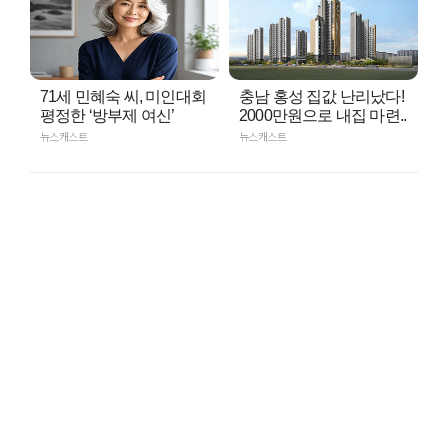
71세 민혜숙 씨, 미인대회
충남 홍성 집값 난리났다!
평정한 ‘방부제 여신’
2000만원으로 내집 마련..
뉴스캐스트
뉴스캐스트