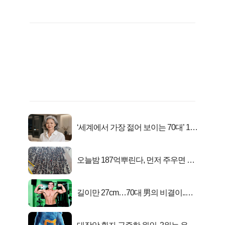
‘세계에서 가장 젊어 보이는 70대’ 1위
선정…
오늘밤 187억뿌린다, 먼저 주우면 최
대1억..!
길이만 27cm…70대 男의 비결이..충
격!