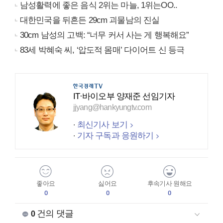
남성활력에 좋은 음식 2위는 마늘, 1위는OO..
대한민국을 뒤흔든 29cm 괴물남의 진실
30cm 남성의 고백: “너무 커서 사는 게 행복해요”
83세 박혜숙 씨, ‘압도적 몸매’ 다이어트 신 등극
IT·바이오부 양재준 선임기자
jjyang@hankyungtv.com
최신기사 보기
기자 구독과 응원하기
좋아요
싫어요
후속기사 원해요
0
0
0
건의 댓글
0