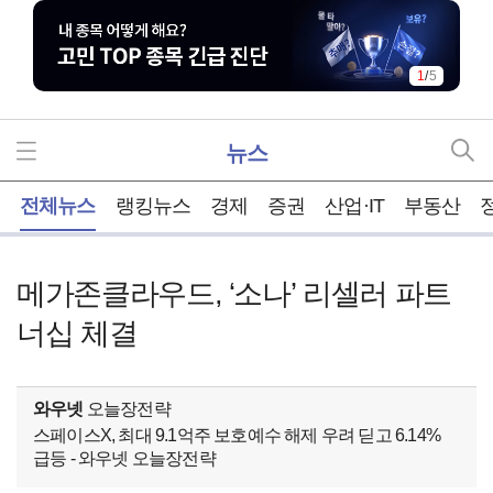
1
/
5
뉴스
홈
전체뉴스
랭킹뉴스
경제
증권
산업·IT
부동산
메가존클라우드, ‘소나’ 리셀러 파트
너십 체결
와우넷
오늘장전략
스페이스X, 최대 9.1억주 보호예수 해제 우려 딛고 6.14%
급등 - 와우넷 오늘장전략