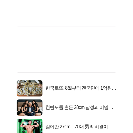
한국로또, 8월부터 전국민에 1억원씩
준다
한반도를 흔든 28cm 남성의 비밀, 매
일 밤 즐거워
길이만 27cm…70대 男의 비결이..충
격!