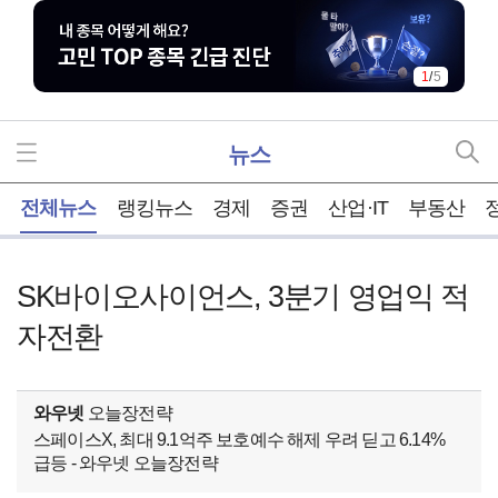
1
/
5
뉴스
홈
전체뉴스
랭킹뉴스
경제
증권
산업·IT
부동산
SK바이오사이언스, 3분기 영업익 적
자전환
와우넷
오늘장전략
스페이스X, 최대 9.1억주 보호예수 해제 우려 딛고 6.14%
급등 - 와우넷 오늘장전략