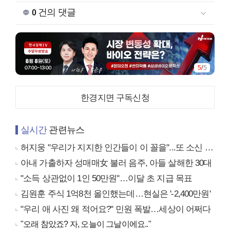
건의 댓글
0
5
/
5
한경지면 구독신청
실시간
관련뉴스
허지웅 "우리가 지지한 인간들이 이 꼴을"...또 소신 발언
아내 가출하자 성매매女 불러 음주, 아들 살해한 30대
"소득 상관없이 1인 50만원"…이달 초 지급 목표
김원훈 주식 1억8천 올인했는데…현실은 '-2,400만원'
"우리 애 사진 왜 적어요?" 민원 폭발…세상이 어쩌다
"오래 참았죠? 자, 오늘이 그날이에요.."