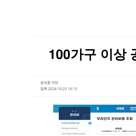
한국경제TV
뉴스홈
머니팜 모닝라이브
증권
굿모닝 작전
금융
오늘장 뭐사지?
부동산
[오후5시] 뉴스플러스
사회
온로드 (ON ROAD) 인사이트
글로벌경제
100가구 이상
랭킹뉴스
성낙윤 기자
미네르바아카데미
증권 데이터
입력
2024-10-25 14:15
스페셜강의
특징주 뉴스
투자/재테크
매매신호 (랭킹100
부동산/세무
투자분석
산업
국내증시
[모집-3기-] 돈버는 트레이딩 투자 북클럽
환율