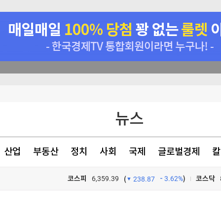
15% 컨센서스"
협약 체결
 하락
뉴스
란 전말 [영상]
산업
부동산
정치
사회
국제
글로벌경제
칼
코스피
6,359.39
3.62%
)
코스닥
(
238.87
15% 컨센서스"
TV프로그램
와우
15% 컨센서스"