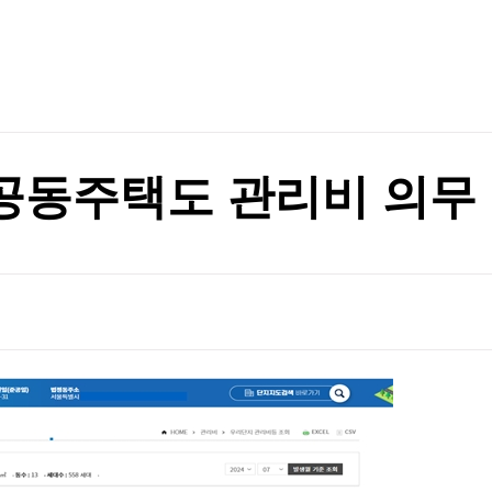
TV홈
무료방송
전체뉴스
증권
파트너스
경제
종목핫라인
추천 상
산업
경제
오늘의 
정치
생활경제
수익후기
국제
기업·CEO
이벤트
칼럼·연재
 공동주택도 관리비 의무
특집방송
전체 프로그램
채널/편성
지역별채널
)
편성표