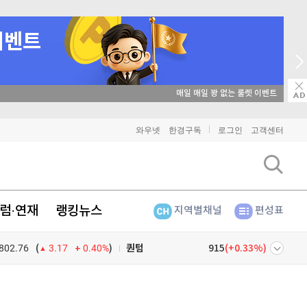
비트코인
91,356,000
(
-0.34%
)
이더리움
매일 매일 꽝 없는 룰렛 이벤트
2,686,000
(
0.67%
)
리플
1,482
(
-2.21%
)
와우넷
한경구독
로그인
고객센터
비트코인 캐시
301,000
(
-1.07%
)
이오스
896
(
-0.45%
)
럼·연재
랭킹뉴스
지역별채널
편성표
비트코인 골드
1,313
(
-763.82%
)
802.76
0.40%
)
퀀텀
915
(
0.33%
)
(
3.17
이더리움 클래식
9,210
(
-0.05%
)
넷
주식창