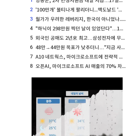
1
영동군, 2차 민생지원금 내달 지급…17일부터 신청 접수
2
'100만개' 불티나게 팔리더니...맥도날드 '충주찰옥수수버거' 돌연 판매 종료
3
월가가 우려한 레버리지, 한국이 아니었나...'상황 인식' 못한 아셴브레너의 추락
4
"하닉이 298만원 찍던 날이 있었단다"…100만 클릭 '전래동화' 정체
5
외국인 공매도 2년來 최고…삼성전자에 무슨일이 [B급기자의 B급리포트]
6
48만→44만원 목표가 낮추더니…"지금 사라, 70% 오른다"는 종목
7
A10 네트웍스, 마이크로소프트에 전략적 지분 워런트 발행
8
오픈AI, 마이크로소프트 AI 매출의 70% 차지할 전망