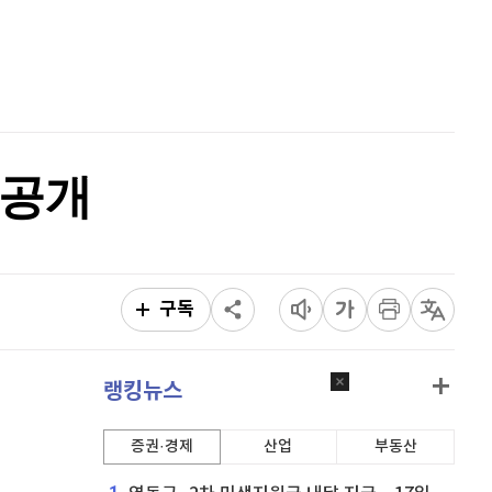
비트코인
91,356,000
(
-0.34%
)
홈
AI추천
품
마켓이슈
특징주
이벤트
 공개
구독
랭킹뉴스
증권·경제
산업
부동산