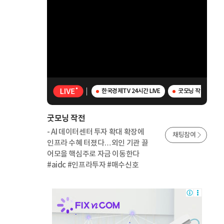
한국경제TV 24시간 LIVE
굿모닝 작전 - AI
굿모닝 작전
- AI 데이터센터 투자 확대 확장에
채팅참여
인프라 수혜 터졌다…외인 기관 끌
어모을 핵심주로 자금 이동한다
#aidc #인프라투자 #매수신호