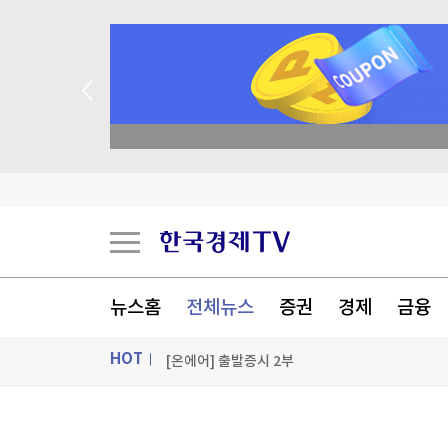
산업장관 "이달말 과잉생산 조사발표 예상…한미 
academy.co.kr
메가존클라우드, 태재대학교와 AI 기반 산학협력 
코스피 4~5%대 급락, 삼전닉스 휘청…코스닥도
주머니 손 넣고 장동혁 패싱?…좌표 찍힌 박수민 논
[포토+] 박정민, '멋짐 가득한 모습~'
뉴스홈
전체뉴스
증권
경제
금융
"나야, '흑백요리사' 시즌3"
HOT
[온에어] 출발증시 2부
산업장관 "이달말 과잉생산 조사발표 예상…한미 
ON AIR
뉴스
산업장관 "이달말 과잉생산 조사발표 예상…한미 