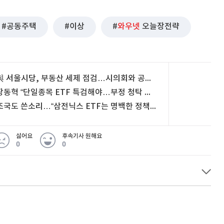
공동주택
이상
와우넷
오늘장전략
與 서울시당, 부동산 세제 점검…시의회와 공식 기구 출범
장동혁 “단일종목 ETF 특검해야…부정 청탁 의혹”
조국도 쓴소리…“삼전닉스 ETF는 명백한 정책 실패”
싫어요
후속기사 원해요
0
0
 무슨 일