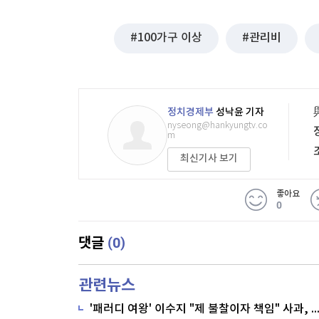
100가구 이상
관리비
정치경제부
성낙윤 기자
nyseong@hankyungtv.co
m
최신기사 보기
좋아요
0
(0)
댓글
관련뉴스
'패러디 여왕' 이수지 "제 불찰이자 책임" 사과,