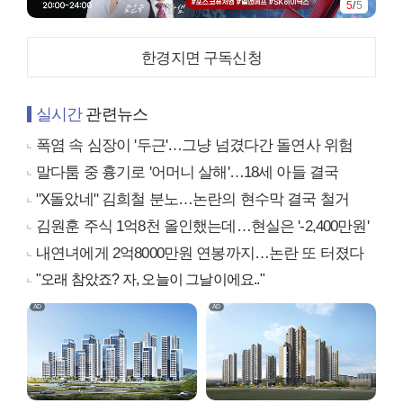
5
/
5
한경지면 구독신청
실시간
관련뉴스
폭염 속 심장이 '두근'…그냥 넘겼다간 돌연사 위험
말다툼 중 흉기로 '어머니 살해'…18세 아들 결국
"X돌았네" 김희철 분노…논란의 현수막 결국 철거
김원훈 주식 1억8천 올인했는데…현실은 '-2,400만원'
내연녀에게 2억8000만원 연봉까지…논란 또 터졌다
"오래 참았죠? 자, 오늘이 그날이에요.."