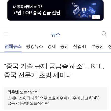
1
/
5
뉴스
홈
전체뉴스
랭킹뉴스
경제
증권
산업·IT
부동산
"중국 기술 규제 궁금증 해소"…KTL,
중국 전문가 초빙 세미나
와우넷
오늘장전략
스페이스X, 최대 9.1억주 보호예수 해제 우려 딛고 6.14%
급등 - 와우넷 오늘장전략