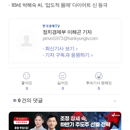
83세 박혜숙 씨, ‘압도적 몸매’ 다이어트 신 등극
정치경제부 이해곤 기자
pinvol1973@hankyungtv.com
최신기사 보기
기자 구독과 응원하기
좋아요
싫어요
후속기사 원해요
0
0
0
건의 댓글
0