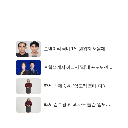
모발이식 국내 1위 권위자 서울에 있
었다..
보험설계사 이직시 ‘억’대 프로모션!
키움에셋!
83세 박혜숙 씨, ‘압도적 몸매’ 다이어
트 신 등극
83세 김보경 씨, 의사도 놀란 ‘압도적
피지컬’