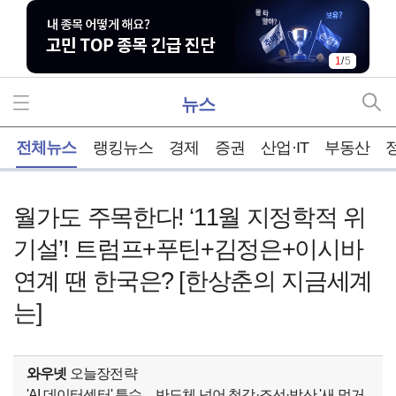
1
/
5
뉴스
홈
전체뉴스
랭킹뉴스
경제
증권
산업·IT
부동산
월가도 주목한다! ‘11월 지정학적 위
기설’! 트럼프+푸틴+김정은+이시바
연계 땐 한국은? [한상춘의 지금세계
는]
와우넷
오늘장전략
'AI 데이터센터' 특수…반도체 넘어 철강·조선·방산 '새 먹거