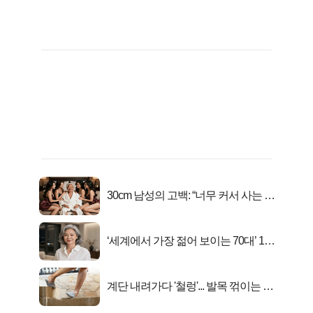
30cm 남성의 고백: “너무 커서 사는 게
행복해요”
‘세계에서 가장 젊어 보이는 70대’ 1위
선정…
계단 내려가다 '철렁'... 발목 꺾이는 이
유