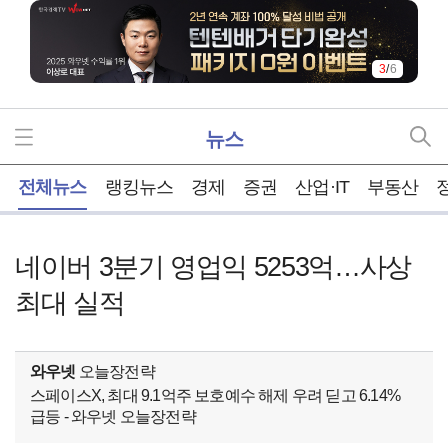
4
/
6
뉴스
홈
전체뉴스
랭킹뉴스
경제
증권
산업·IT
부동산
네이버 3분기 영업익 5253억…사상
최대 실적
와우넷
오늘장전략
스페이스X, 최대 9.1억주 보호예수 해제 우려 딛고 6.14%
급등 - 와우넷 오늘장전략