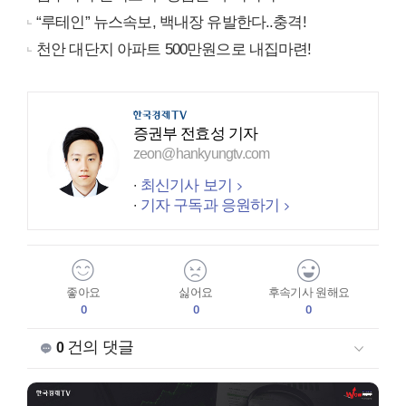
“루테인” 뉴스속보, 백내장 유발한다..충격!
천안 대단지 아파트 500만원으로 내집마련!
증권부 전효성 기자
zeon@hankyungtv.com
최신기사 보기
기자 구독과 응원하기
좋아요
싫어요
후속기사 원해요
0
0
0
건의 댓글
0