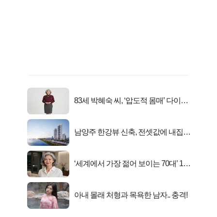
83세 박혜숙 씨, ‘압도적 몸매’ 다이어
트 신 등극
남양주 한강뷰 신축, 전셋값에 내집마
련!
‘세계에서 가장 젊어 보이는 70대’ 1위
선정…
아내 몰래 처형과 목욕한 남자.. 충격!