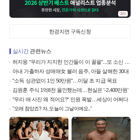
3
/
6
한경지면 구독신청
실시간
관련뉴스
허지웅 "우리가 지지한 인간들이 이 꼴을"...또 소신 발언
아내 가출하자 성매매女 불러 음주, 아들 살해한 30대
"소득 상관없이 1인 50만원"…이달 초 지급 목표
김원훈 주식 1억8천 올인했는데…현실은 '-2,400만원'
"우리 애 사진 왜 적어요?" 민원 폭발…세상이 어쩌다
"오래 참았죠? 자, 오늘이 그날이에요.."