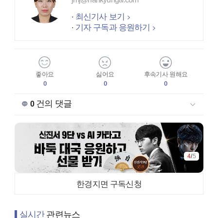
최신기사 보기
기자 구독과 응원하기
좋아요
싫어요
후속기사 원해요
0
0
0
건의 댓글
0
4
/
5
한경지면 구독신청
실시간
관련뉴스