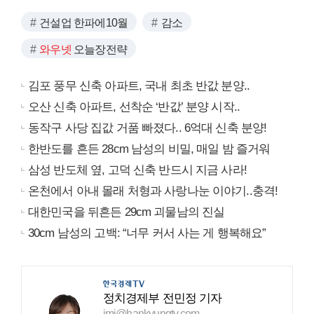
건설업 한파에10월
감소
와우넷
오늘장전략
김포 풍무 신축 아파트, 국내 최초 반값 분양..
오산 신축 아파트, 선착순 ‘반값’ 분양 시작..
동작구 사당 집값 거품 빠졌다.. 6억대 신축 분양!
한반도를 흔든 28cm 남성의 비밀, 매일 밤 즐거워
삼성 반도체 옆, 고덕 신축 반드시 지금 사라!
온천에서 아내 몰래 처형과 사랑나눈 이야기..충격!
대한민국을 뒤흔든 29cm 괴물남의 진실
30cm 남성의 고백: “너무 커서 사는 게 행복해요”
정치경제부 전민정 기자
jmj@hankyungtv.com