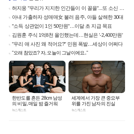
허지웅 "우리가 지지한 인간들이 이 꼴을"...또 소신 발언
아내 가출하자 성매매女 불러 음주, 아들 살해한 30대
"소득 상관없이 1인 50만원"…이달 초 지급 목표
김원훈 주식 1억8천 올인했는데…현실은 '-2,400만원'
"우리 애 사진 왜 적어요?" 민원 폭발…세상이 어쩌다
"오래 참았죠? 자, 오늘이 그날이에요.."
한반도를 흔든 28cm 남성
세계에서 가장 큰 중요부
의 비밀, 매일 밤 즐거워
위를 가진 남자의 진실
뉴스캐스트
뉴스캐스트