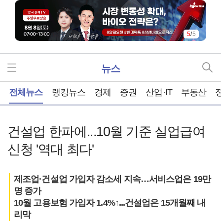
5
/
5
뉴스
홈
전체뉴스
랭킹뉴스
경제
증권
산업·IT
부동산
건설업 한파에...10월 기준 실업급여
신청 '역대 최다'
제조업·건설업 가입자 감소세 지속…서비스업은 19만
명 증가
10월 고용보험 가입자 1.4%↑...건설업은 15개월째 내
리막