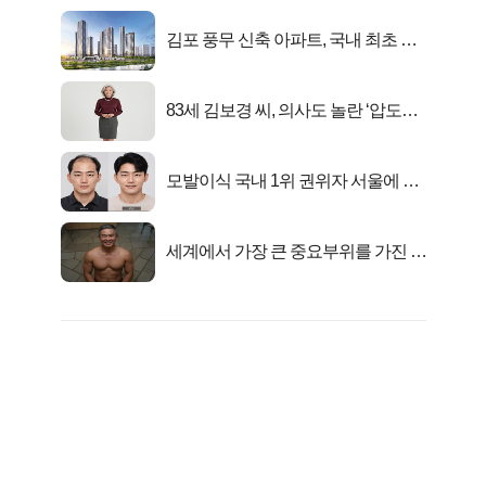
김포 풍무 신축 아파트, 국내 최초 반
값 분양..
83세 김보경 씨, 의사도 놀란 ‘압도적
피지컬’
모발이식 국내 1위 권위자 서울에 있
었다..
세계에서 가장 큰 중요부위를 가진 남
자의 진실