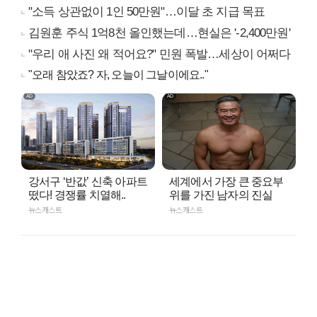
"소득 상관없이 1인 50만원"…이달 초 지급 목표
김원훈 주식 1억8천 올인했는데…현실은 '-2,400만원'
"우리 애 사진 왜 적어요?" 민원 폭발…세상이 어쩌다
"오래 참았죠? 자, 오늘이 그날이에요.."
강서구 ‘반값’ 신축 아파트
세계에서 가장 큰 중요부
떴다! 경쟁률 치열해..
위를 가진 남자의 진실
뉴스캐스트
뉴스캐스트