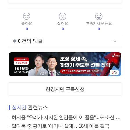
좋아요
싫어요
후속기사 원해요
0
0
0
건의 댓글
0
5
/
5
한경지면 구독신청
실시간
관련뉴스
허지웅 "우리가 지지한 인간들이 이 꼴을"...또 소신 발언
말다툼 중 흉기로 '어머니 살해'…18세 아들 결국