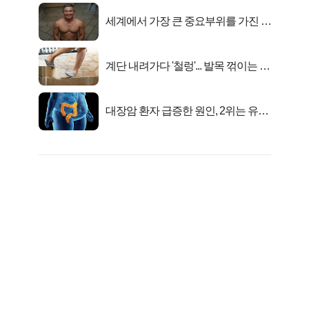
세계에서 가장 큰 중요부위를 가진 남
자의 진실
계단 내려가다 '철렁'... 발목 꺾이는 이
유
대장암 환자 급증한 원인, 2위는 유산
균 1위는OO..