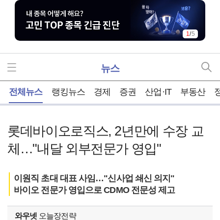
1
/
5
뉴스
홈
전체뉴스
랭킹뉴스
경제
증권
산업·IT
부동산
롯데바이오로직스, 2년만에 수장 교
체…"내달 외부전문가 영입"
이원직 초대 대표 사임…"신사업 쇄신 의지"
바이오 전문가 영입으로 CDMO 전문성 제고
와우넷
오늘장전략