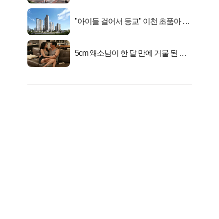
"아이들 걸어서 등교" 이천 초품아 신
축 아파트 잔여세대 공개
5cm 왜소남이 한 달 만에 거물 된 사
연