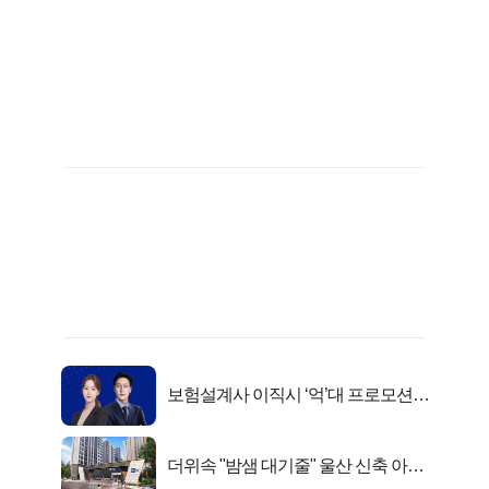
보험설계사 이직시 ‘억’대 프로모션!
키움에셋!
더위속 "밤샘 대기줄" 울산 신축 아파
트 오픈런 무슨일?