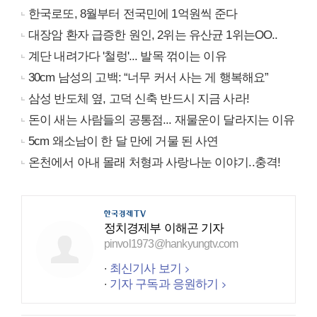
한국로또, 8월부터 전국민에 1억원씩 준다
대장암 환자 급증한 원인, 2위는 유산균 1위는OO..
계단 내려가다 '철렁'... 발목 꺾이는 이유
30cm 남성의 고백: “너무 커서 사는 게 행복해요”
삼성 반도체 옆, 고덕 신축 반드시 지금 사라!
돈이 새는 사람들의 공통점... 재물운이 달라지는 이유
5cm 왜소남이 한 달 만에 거물 된 사연
온천에서 아내 몰래 처형과 사랑나눈 이야기..충격!
정치경제부 이해곤 기자
pinvol1973@hankyungtv.com
최신기사 보기
기자 구독과 응원하기