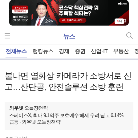
4
/
4
뉴스
홈
전체뉴스
랭킹뉴스
경제
증권
산업·IT
부동산
불나면 열화상 카메라가 소방서로 신
고…산단공, 안전솔루션 소방 훈련
와우넷
오늘장전략
스페이스X, 최대 9.1억주 보호예수 해제 우려 딛고 6.14%
급등 - 와우넷 오늘장전략