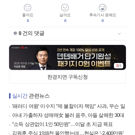
좋아요
싫어요
후속기사 원해요
0
0
0
건의 댓글
0
3
/
4
한경지면 구독신청
실시간
관련뉴스
'패러디 여왕' 이수지 "제 불찰이자 책임" 사과, 무슨 일
아내 가출하자 성매매女 불러 음주, 아들 살해한 30대
"소득 상관없이 1인 50만원"…이달 초 지급 목표
김원훈 주식 1억8천 올인했는데…현실은 '-2,400만원'