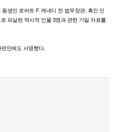
의 동생인 로버트 F. 케네디 전 법무장관, 흑인 인
으로 피살된 역사적 인물 3명과 관한 기밀 자료를
퀀텀
이더리움 클래식
9
 사면안에도 서명했다.