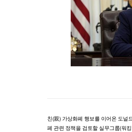
[할인50%] 한·미 투자 올인원 클래스
해외증시
친(親) 가상화폐 행보를 이어온 도널드
폐 관련 정책을 검토할 실무그룹(워킹