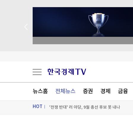
종목 무료 정밀 진단
'30년 난제' 자가염증질환 원인 '파이린' 활성화 
세계최고령 도전 119세…"오래 살려면 일하고 
독일, 라인강 물류 운송 막히자 화물차 대체 투입
뉴스홈
전체뉴스
증권
경제
금융
'전쟁 반대' 러 야당, 9월 총선 후보 못 내나
HOT
[포토+] 박정민, '멋짐 가득한 모습~'
"나야, '흑백요리사' 시즌3"
ON AIR
뉴스
[온에어] 경제전쟁 꾼 시즌3