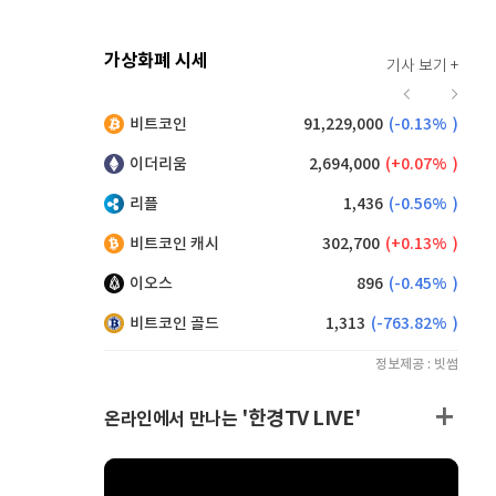
가상화폐 시세
기사 보기 +
912
(
-0.44%
)
비트코인
91,229,000
(
-0.13%
)
,110
(
-0.16%
)
이더리움
2,694,000
(
0.07%
)
리플
1,436
(
-0.56%
)
비트코인 캐시
302,700
(
0.13%
)
이오스
896
(
-0.45%
)
비트코인 골드
1,313
(
-763.82%
)
정보제공 : 빗썸
'한경TV LIVE'
온라인에서 만나는