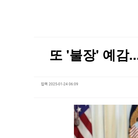
한국경제TV
뉴스홈
'30년 난제' 자가염증질환 원인 '파이린' 활성화 
머니팜 모닝라이브
증권
굿모닝 작전
금융
'30년 난제' 자가염증질환 원인 '파이린' 활성화 
오늘장 뭐사지?
부동산
[오후5시] 뉴스플러스
사회
온로드 (ON ROAD) 인사이트
글로벌경제
또 '불장' 예감
랭킹뉴스
입력
2025-01-24 06:09
미네르바아카데미
증권 데이터
스페셜강의
특징주 뉴스
투자/재테크
매매신호 (랭킹100
부동산/세무
투자분석
산업
국내증시
[모집-3기-] 돈버는 트레이딩 투자 북클럽
환율