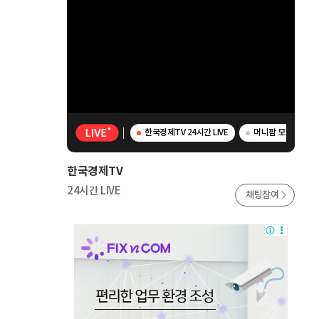
한국경제TV 24시간 LIVE
머니팜 모닝라이브 
한국경제TV
24시간 LIVE
채팅참여