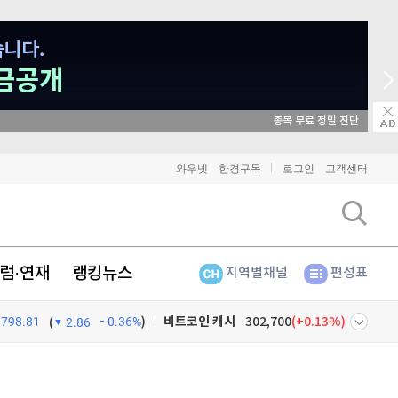
매일 매일 꽝 없는 룰렛 이벤트
비트코인
91,229,000
(
-0.13%
)
와우넷
한경구독
로그인
고객센터
이더리움
2,694,000
(
0.07%
)
리플
1,436
(
-0.56%
)
럼·연재
랭킹뉴스
지역별채널
편성표
비트코인 캐시
302,700
(
0.13%
)
798.81
0.36%
)
이오스
896
(
-0.45%
)
(
2.86
비트코인 골드
1,313
(
-763.82%
)
넷
주식창