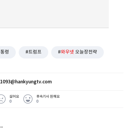
대통령
트럼프
와우넷
오늘장전략
ht1093@hankyungtv.com
싫어요
후속기사 원해요
0
0
허지웅 "우리가 지지한 인간들이 이 꼴을"...또 소신 발언