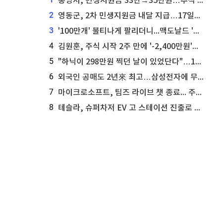
통영시, 민생지원금 33만→35만원…추석 전 푼다
2
영동군, 2차 민생지원금 내달 지급…17일부터 신청 접수
3
'100만개' 불티나게 팔리더니...맥도날드 '충주찰옥수수버거' 돌연 판매 종료
4
김원훈, 주식 시작 2주 만에 '-2,400만원'…"차 한 대 값 날렸다"
5
"하닉이 298만원 찍던 날이 있었단다"…100만 클릭 '전래동화' 정체
6
외국인 공매도 2년來 최고…삼성전자에 무슨일이 [B급기자의 B급리포트]
7
마이크로소프트, 팀즈 라이브 챗 종료... 주가는 상승세
8
테슬라, 슈퍼차저 EV 고 스테이션 진출로 주가 상승