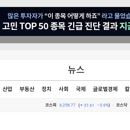
원리 규명
뉴스
건강하게 먹어라"
산업
부동산
정치
사회
국제
글로벌경제
칼
코스피
6,258.77
0.6%
)
코스닥
(
37.61
TV프로그램
와우