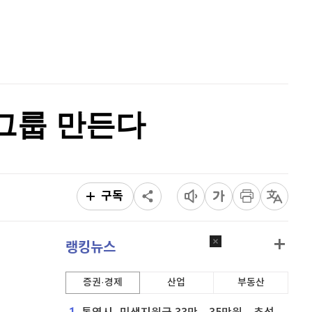
퀀텀
912
(
-0.44%
)
홈
AI추천
이더리움 클래식
9,110
(
-0.16%
)
품
마켓이슈
특징주
이벤트
비트코인
91,229,000
(
-0.13%
)
무그룹 만든다
구독
랭킹뉴스
증권·경제
산업
부동산
1