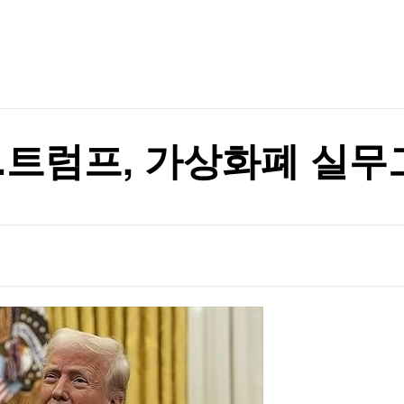
TV홈
무료방송
전체뉴스
원리 규명
증권
파트너스
경제
종목핫라인
추천 상
산업
원리 규명
경제
오늘의 
정치
생활경제
수익후기
국제
기업·CEO
이벤트
칼럼·연재
...트럼프, 가상화폐 실
특집방송
전체 프로그램
채널/편성
지역별채널
)
편성표