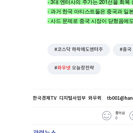
- 3대 엔터사의 주가는 201선을 회복
[할인50%] 한·미 투자 올인원 클래스
해외증시
- 과거 한국 아티스트들은 중국과 일
- 사드 문제로 중국 시장이 닫혔음에도
코스닥 하락에도엔터주
중국
와우넷
오늘장전략
한국경제TV 디지털사업부 와우퀵
tb001@han
좋아요
0