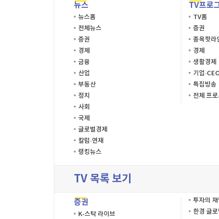
뉴스
TV프로
뉴스홈
TV홈
전체뉴스
증권
증권
종목핫라
경제
경제
금융
생활경제
산업
기업·CE
부동산
특집방송
정치
전체 프
사회
국제
글로벌경제
칼럼·연재
랭킹뉴스
TV 목록 보기
투자의 
증권
한경 글
K-스탁 라이브