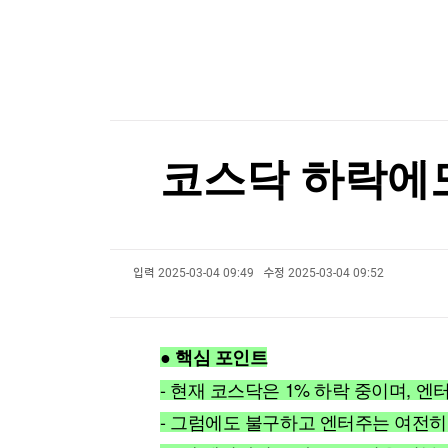
한국경제TV
뉴스홈
[포토+] 박정민, '멋짐 가득한 모습~'
머니팜 모닝라이브
증권
굿모닝 작전
금융
"나야, '흑백요리사' 시즌3"
오늘장 뭐사지?
부동산
[온에어] 국고처 5부
[오후5시] 뉴스플러스
사회
온로드 (ON ROAD) 인사이트
글로벌경제
후티 반군 "예멘 모카항의 사우디군 집결지 타격"
코스닥 하락에도
랭킹뉴스
후티 반군 "예멘 모카항의 사우디군 집결지 타격"
입력
2025-03-04 09:49
수정
2025-03-04 09:52
미네르바아카데미
증권 데이터
스페셜강의
특징주 뉴스
● 핵심 포인트
투자/재테크
매매신호 (랭킹100
부동산/세무
투자분석
- 현재 코스닥은 1% 하락 중이며, 엔
산업
국내증시
- 그럼에도 불구하고 엔터주는 여전히
[모집-3기-] 돈버는 트레이딩 투자 북클럽
환율