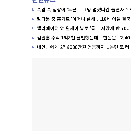
관련뉴스
폭염 속 심장이 '두근'…그냥 넘겼다간 돌연사 위
말다툼 중 흉기로 '어머니 살해'…18세 아들 결국
내연녀