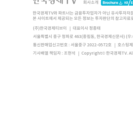
회사소개
한경미디어그룹
한국경제신문
한국경제
한국경제TV와 파트너는 금융투자업자가 아닌 유사투자자문
본 사이트에서 제공되는 모든 정보는 투자판단의 참고자료로 
모바일앱
한국경제TV앱
주식창앱
(주)한국경제티브이
대표이사 정종태
서울특별시 중구 청파로 463(중림동, 한국경제신문사) (우:0
통신판매업신고번호 : 서울중구 2022-0572호
호스팅제
기사배열 책임자 : 조현석
Copyright© 한국경제TV. All 