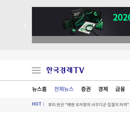
뉴스홈
전체뉴스
증권
경제
금융
후티 반군 "예멘 모카항의 사우디군 집결지 타격"
HOT
英 당국, 이부프로펜 등 진통제 주의 당부…"햇빛
'14만명 재시험'…中 공공부문 채용서 부정·특혜
ON AIR
뉴스
수도권 공급 늘리고 그린벨트 해제도 검토…'닥치고