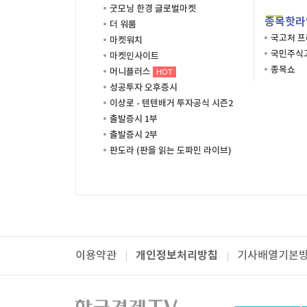
굿모닝 한경 글로벌마켓
종목핫라
더 워룸
국고처 
마켓워치
국민주식고
마켓인사이트
종목쇼
머니플러스
HOT
성공투자 오후증시
이상로 - 텐텐배거 투자공식 시즌2
출발증시 1부
출발증시 2부
판도라 (판을 읽는 도파민 라이브)
개인정보처리방침
이용약관
기사배열기본
패밀리사이트
한국경제TV
와우넷
주식창
미네르