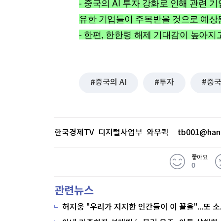
- 중국의 AI 투자 강화로 인해 관련
[할인50%] 한·미 투자 올인원 클래스
해외증시
유한 기업들이 주목받을 것으로 예상
- 한편, 한한령 해제 기대감이 높아지고
중국의 AI
투자
중
한국경제TV 디지털사업부 와우퀵
tb001@han
좋아요
0
관련뉴스