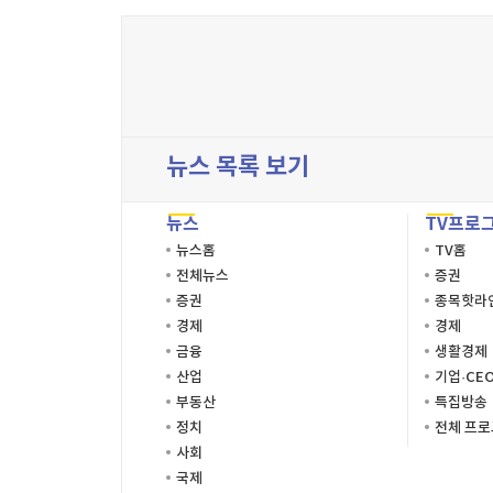
뉴스 목록 보기
뉴스
TV프로
뉴스홈
TV홈
전체뉴스
증권
증권
종목핫라
경제
경제
금융
생활경제
산업
기업·CE
부동산
특집방송
정치
전체 프
사회
국제