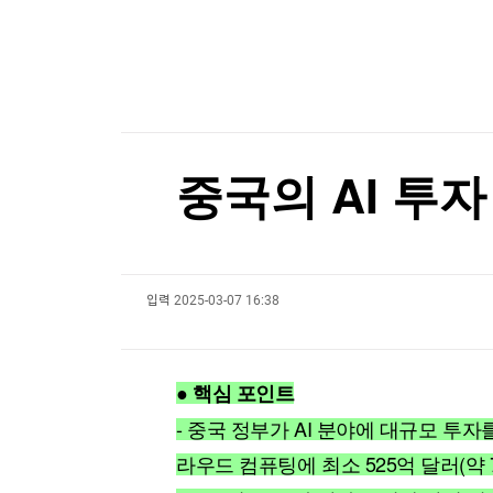
한국경제TV
뉴스홈
"나야, '흑백요리사' 시즌3"
머니팜 모닝라이브
증권
굿모닝 작전
금융
[온에어] 성공투자 오후증시
오늘장 뭐사지?
부동산
사이버보안 '씨큐비스타', IPO 준비 착수
[오후5시] 뉴스플러스
사회
온로드 (ON ROAD) 인사이트
글로벌경제
사이버보안 '씨큐비스타', IPO 준비 착수
중국의 AI 투
랭킹뉴스
입력
2025-03-07 16:38
미네르바아카데미
증권 데이터
스페셜강의
특징주 뉴스
● 핵심 포인트
투자/재테크
매매신호 (랭킹100
부동산/세무
투자분석
- 중국 정부가 AI 분야에 대규모 투자
산업
국내증시
라우드 컴퓨팅에 최소 525억 달러(약 
[모집-3기-] 돈버는 트레이딩 투자 북클럽
환율