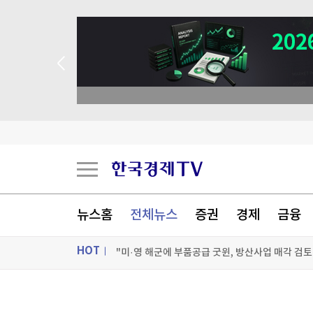
 베스트 애널리스트 업종 분석
사이버보안 '씨큐비스타', IPO 준비 착수
뉴스홈
전체뉴스
증권
경제
금융
"미·영 해군에 부품공급 굿윈, 방산사업 매각 검토
HOT
'하닉 1주에 하한가' 시장왜곡…프리마켓 상·하한
수술 중 갑자기 '흔들'…온 몸 다해 환자부터 지킨 
ON AIR
뉴스
[포토+] 박정민, '멋짐 가득한 모습~'