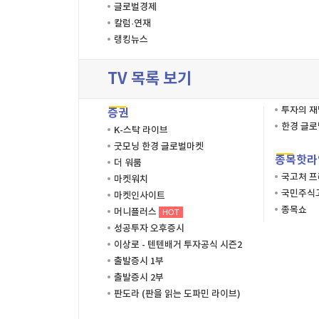
글로벌경제
칼럼·연재
랭킹뉴스
TV 목록 보기
투자의 
증권
한경 글
K-스탁 라이브
굿모닝 한경 글로벌마켓
종목핫라
더 워룸
국고처 
마켓워치
국민주식고
마켓인사이트
종목쇼
머니플러스
HOT
성공투자 오후증시
이상로 - 텐텐배거 투자공식 시즌2
출발증시 1부
출발증시 2부
판도라 (판을 읽는 도파민 라이브)