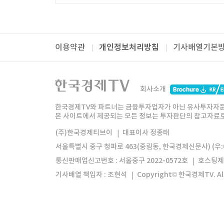
개인정보처리방침
이용약관
기사배열기본
패밀리사이트
한국경제TV
와우넷
주식창
미네르
회사소개
한경미디어그룹
한국경제신문
한국경제
한국경제TV와 파트너는 금융투자업자가 아닌 유사투자자문
본 사이트에서 제공되는 모든 정보는 투자판단의 참고자료로 
모바일앱
한국경제TV앱
주식창앱
(주)한국경제티브이
대표이사 정종태
서울특별시 중구 청파로 463(중림동, 한국경제신문사) (우:0
통신판매업신고번호 : 서울중구 2022-0572호
호스팅제
기사배열 책임자 : 조현석
Copyright© 한국경제TV. All 