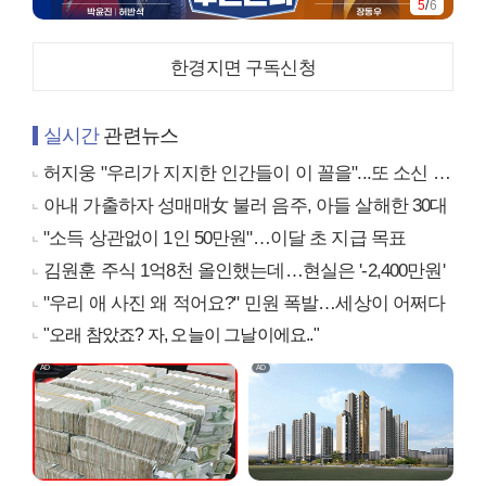
5
/
6
한경지면 구독신청
실시간
관련뉴스
허지웅 "우리가 지지한 인간들이 이 꼴을"...또 소신 발언
아내 가출하자 성매매女 불러 음주, 아들 살해한 30대
"소득 상관없이 1인 50만원"…이달 초 지급 목표
김원훈 주식 1억8천 올인했는데…현실은 '-2,400만원'
"우리 애 사진 왜 적어요?" 민원 폭발…세상이 어쩌다
"오래 참았죠? 자, 오늘이 그날이에요.."