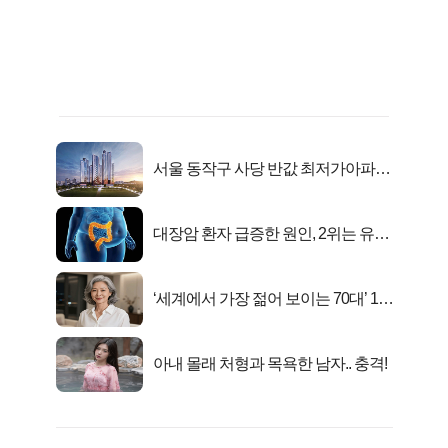
서울 동작구 사당 반값 최저가아파트
마지막...
대장암 환자 급증한 원인, 2위는 유산
균 1위는OO..
‘세계에서 가장 젊어 보이는 70대’ 1위
선정…
아내 몰래 처형과 목욕한 남자.. 충격!