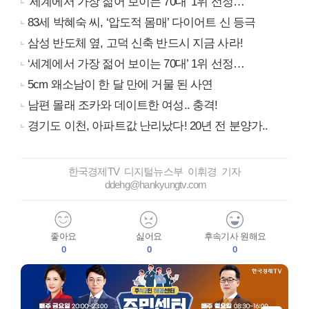
‘세계에서 가장 젊어 보이는 70대’ 1위 선정…
83세 박혜숙 씨, ‘압도적 몸매’ 다이어트 신 등극
삼성 반도체 옆, 고덕 신축 반드시 지금 사라!
‘세계에서 가장 젊어 보이는 70대’ 1위 선정…
5cm 왜소남이 한 달 만에 거물 된 사연
남편 몰래 조카와 데이트한 여성.. 충격!
경기도 이천, 아파트값 난리났다! 20년 전 분양가..
한국경제TV 디지털뉴스부 이휘경 기자
ddehg@hankyungtv.com
좋아요
싫어요
후속기사 원해요
0
0
0