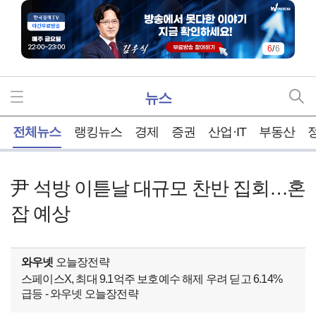
6
/
6
뉴스
홈
전체뉴스
랭킹뉴스
경제
증권
산업·IT
부동산
尹 석방 이튿날 대규모 찬반 집회…혼
잡 예상
와우넷
오늘장전략
스페이스X, 최대 9.1억주 보호예수 해제 우려 딛고 6.14%
급등 - 와우넷 오늘장전략