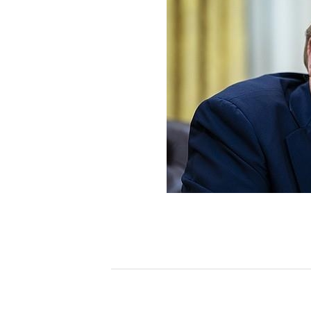
[할인50%] 한·미 투자 올인원 클래스
해외증시