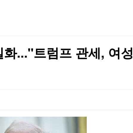
TV홈
무료방송
전체뉴스
재
증권
파트너스
경제
종목핫라인
추천 상
산업
재
경제
오늘의 
정치
생활경제
수익후기
국제
기업·CEO
이벤트
칼럼·연재
실화..."트럼프 관세, 
특집방송
전체 프로그램
채널/편성
지역별채널
)
편성표