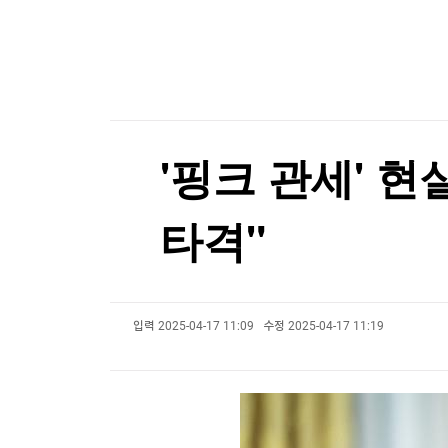
한국경제TV
뉴스홈
EU, 러시아 군수산업 복합체 관계자 5명 추가 제
머니팜 모닝라이브
증권
굿모닝 작전
금융
EU, 러시아 군수산업 복합체 관계자 5명 추가 제
오늘장 뭐사지?
부동산
[오후5시] 뉴스플러스
사회
온로드 (ON ROAD) 인사이트
글로벌경제
'핑크 관세' 현
랭킹뉴스
타격"
미네르바아카데미
증권 데이터
입력
2025-04-17 11:09
수정
2025-04-17 11:19
스페셜강의
특징주 뉴스
투자/재테크
매매신호 (랭킹100
부동산/세무
투자분석
산업
국내증시
[모집-3기-] 돈버는 트레이딩 투자 북클럽
환율