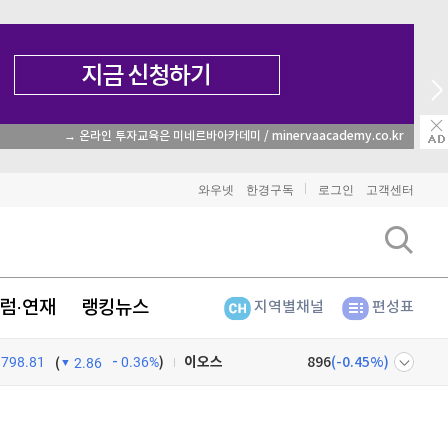
→ 온라인 투자교육은 미네르바아카데미 / minervaacademy.co.kr
비트코인
91,543,000
(
-0.32%
)
와우넷
한경구독
로그인
고객센터
이더리움
2,708,000
(
-0.22%
)
리플
1,459
(
-1.89%
)
럼·연재
랭킹뉴스
지역별채널
편성표
비트코인 캐시
303,100
(
0.26%
)
798.81
0.36%
)
이오스
896
(
-0.45%
)
(
2.86
비트코인 골드
1,313
(
-763.82%
)
넷
주식창