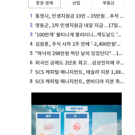
증권·경제
산업
부동산
1
통영시, 민생지원금 33만→35만원…추석 전 푼다
2
영동군, 2차 민생지원금 내달 지급…17일부터 신청 접수
3
'100만개' 불티나게 팔리더니...맥도날드 '충주찰옥수수버거' 돌연 판매 종료
4
김원훈, 주식 시작 2주 만에 '-2,400만원'…"차 한 대 값 날렸다"
5
"하닉이 298만원 찍던 날이 있었단다"…100만 클릭 '전래동화' 정체
6
외국인 공매도 2년來 최고…삼성전자에 무슨일이 [B급기자의 B급리포트]
7
SCS 캐피털 매니지먼트, 테슬라 지분 1,889주 추가 매수
8
SCS 캐피털 매니지먼트, 엔비디아 지분 축소...8,590주 매도