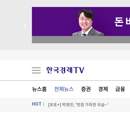
 애널리스트 업종 분석
EU, 러시아 군수산업 복합체 관계자 5명 추가 제
"푸틴, 전쟁 장기화 속 정보기관에 의존…통제 강
李대통령, 'ISA·주가누르기 방지' 개편안 질책…
뉴스홈
전체뉴스
증권
경제
금융
"중국 진심이었네"…막대한 자금 쏟아붓더니 '드림
HOT
[포토+] 박정민, '멋짐 가득한 모습~'
"나야, '흑백요리사' 시즌3"
ON AIR
뉴스
[온에어] 한경 글로벌마켓