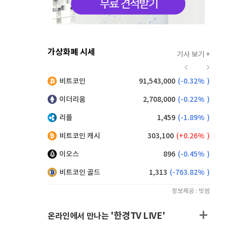
가상화폐 시세
기사 보기 +
914
(
-0.66%
)
비트코인
91,543,000
(
-0.32%
)
,155
(
0.60%
)
이더리움
2,708,000
(
-0.22%
)
리플
1,459
(
-1.89%
)
비트코인 캐시
303,100
(
0.26%
)
이오스
896
(
-0.45%
)
비트코인 골드
1,313
(
-763.82%
)
정보제공 : 빗썸
'한경TV LIVE'
온라인에서 만나는