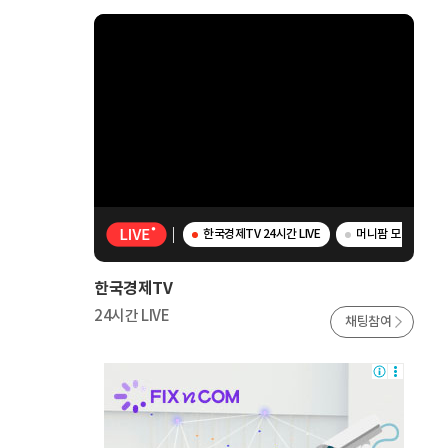
한국경제TV 24시간 LIVE
머니팜 모닝라이브 
한국경제TV
24시간 LIVE
채팅참여