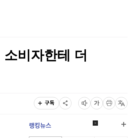
퀀텀
914
(
-0.66%
)
홈
AI추천
이더리움 클래식
9,155
(
0.6%
)
품
마켓이슈
특징주
이벤트
비트코인
91,543,000
(
-0.32%
)
여성 소비자한테 더
구독
랭킹뉴스