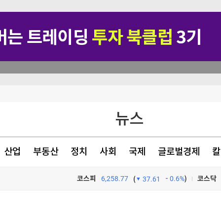
재
뉴스
화"
재검토 지시
산업
부동산
정치
사회
국제
글로벌경제
칼
팀' 만들었다 [분석+]
코스피
6,258.77
0.6%
)
코스닥
(
37.61
TV프로그램
와우