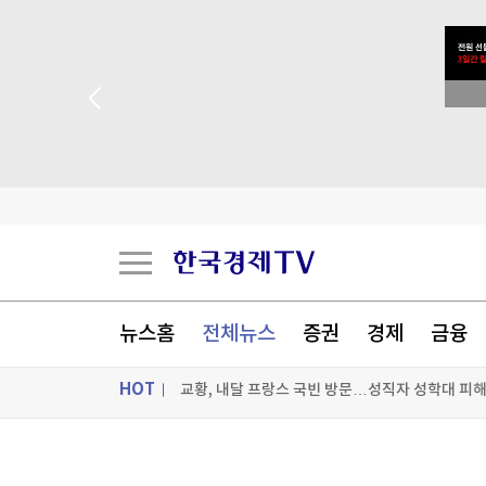
 꽝 없는 룰렛 이벤트
뉴스홈
전체뉴스
증권
경제
금융
교황, 내달 프랑스 국빈 방문…성직자 성학대 피
HOT
EU, 러시아 군수산업 복합체 관계자 5명 추가 제
"푸틴, 전쟁 장기화 속 정보기관에 의존…통제 강
ON AIR
뉴스
李대통령, 'ISA·주가누르기 방지' 개편안 질책…