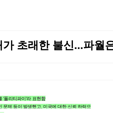
TV홈
무료방송
전체뉴스
증권
파트너스
경제
종목핫라인
추천 상
산업
경제
오늘의 
정치
생활경제
수익후기
국제
기업·CEO
이벤트
칼럼·연재
해자 만난다
가 초래한 불신...파월
특집방송
해자 만난다
전체 프로그램
채널/편성
지역별채널
)
편성표
를 '폴리티파이'라 표현함
인 문제 등이 발생했고, 미국에 대한 신뢰 하락으