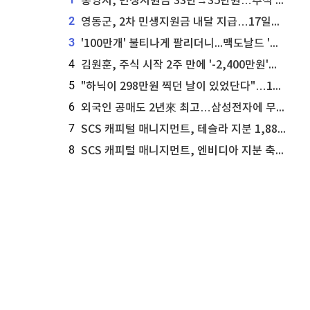
통영시, 민생지원금 33만→35만원…추석 전 푼다
2
영동군, 2차 민생지원금 내달 지급…17일부터 신청 접수
3
'100만개' 불티나게 팔리더니...맥도날드 '충주찰옥수수버거' 돌연 판매 종료
4
김원훈, 주식 시작 2주 만에 '-2,400만원'…"차 한 대 값 날렸다"
5
"하닉이 298만원 찍던 날이 있었단다"…100만 클릭 '전래동화' 정체
6
외국인 공매도 2년來 최고…삼성전자에 무슨일이 [B급기자의 B급리포트]
7
SCS 캐피털 매니지먼트, 테슬라 지분 1,889주 추가 매수
8
SCS 캐피털 매니지먼트, 엔비디아 지분 축소...8,590주 매도