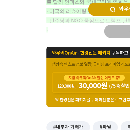
로 달러 인덱스와 국채금리에 영향을
[할인50%] 한·미 투자 올인원 클래스
해외증시
와우퀵
- 미국의 리쇼어링 정책에도 불구하고
- 민주당과 NGO 중심으로 트럼프 탄
-
내부자 거래가
파월