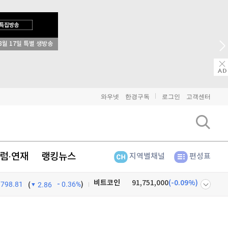
8월 17일 특별 생방송
와우넷
한경구독
로그인
고객센터
럼·연재
랭킹뉴스
지역별채널
편성표
비트코인
91,751,000
(
-0.09%
)
798.81
0.36%
)
이더리움
2,716,000
(
0.07%
)
(
2.86
리플
1,462
(
-1.67%
)
넷
주식창