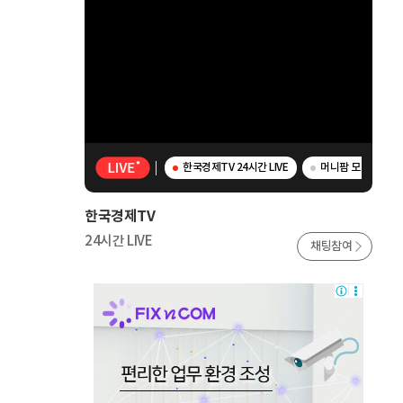
한국경제TV 24시간 LIVE
머니팜 모닝라이브 
한국경제TV
24시간 LIVE
채팅참여