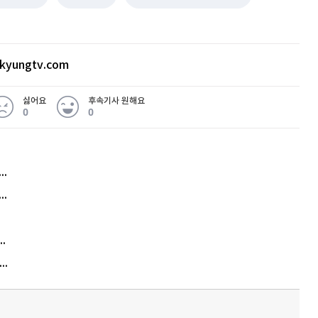
kyungtv.com
싫어요
후속기사 원해요
0
0
허지웅 "우리가 지지한 인간들이 이 꼴을"...또 소신 발언
아내 가출하자 성매매女 불러 음주, 아들 살해한 30대
김원훈 주식 1억8천 올인했는데…현실은 '-2,400만원'
"우리 애 사진 왜 적어요?" 민원 폭발…세상이 어쩌다