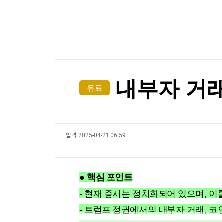
한국경제TV
뉴스홈
[포토+] 박정민, '멋짐 가득한 모습~'
머니팜 모닝라이브
증권
굿모닝 작전
금융
"나야, '흑백요리사' 시즌3"
오늘장 뭐사지?
부동산
[온에어] 한경 글로벌마켓
[오후5시] 뉴스플러스
사회
온로드 (ON ROAD) 인사이트
글로벌경제
교황, 내달 프랑스 국빈 방문…성직자 성학대 피
내부자 거래
유료
랭킹뉴스
교황, 내달 프랑스 국빈 방문…성직자 성학대 피
입력
2025-04-21 06:59
미네르바아카데미
증권 데이터
스페셜강의
특징주 뉴스
● 핵심 포인트
투자/재테크
매매신호 (랭킹100
부동산/세무
투자분석
- 현재 증시는 정치화되어 있으며, 이
산업
국내증시
- 트럼프 정권에서의 내부자 거래, 코
[모집-3기-] 돈버는 트레이딩 투자 북클럽
환율