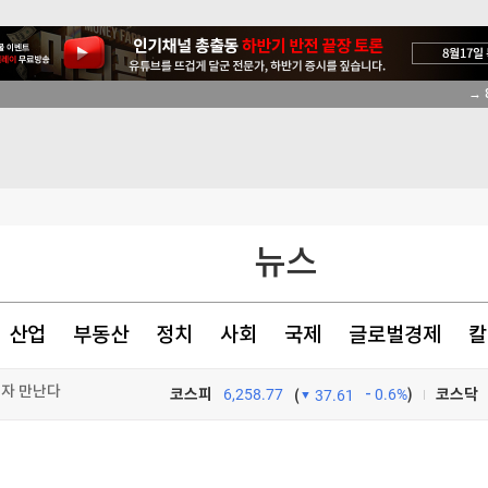
→ 
뉴스
산업
부동산
정치
사회
국제
글로벌경제
칼
해자 만난다
재
코스피
6,258.77
0.6%
)
코스닥
(
37.61
화"
TV프로그램
와우
재검토 지시