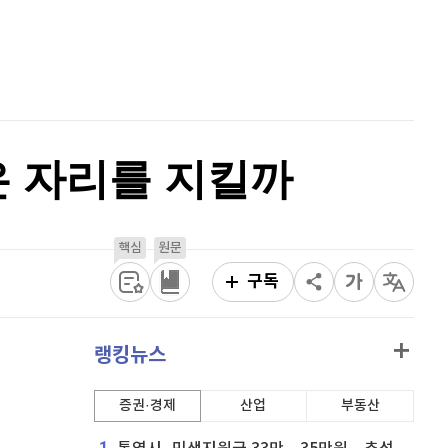
비트코인 캐시
303,100
(
0.26%
)
홈
AI추천
이오스
896
(
-0.45%
)
품
마켓이슈
특징주
이벤트
비트코인 골드
1,313
(
-763.82%
)
퀀텀
914
(
-0.66%
)
은 자리를 지킬까
이더리움 클래식
9,165
(
0.71%
)
비트코인
91,751,000
(
-0.09%
)
핵심
원문
구독
랭킹뉴스
증권·경제
산업
부동산
1