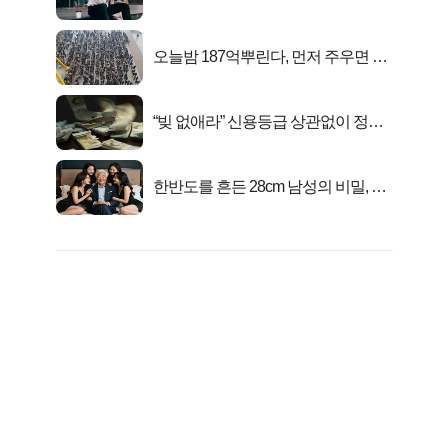
아준다!
오늘밤 187억뿌린다, 먼저 주우면 최
대1억..!
“빚 없애라” 신용등급 상관없이 정부
서 2억지원!
한반도를 흔든 28cm 남성의 비밀, 매
일 밤 즐거워