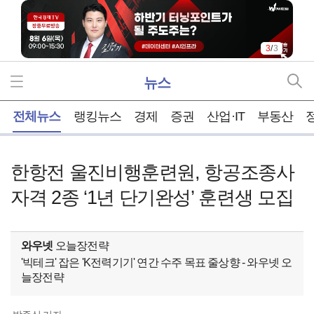
3
/
3
뉴스
홈
전체뉴스
랭킹뉴스
경제
증권
산업·IT
부동산
한항전 울진비행훈련원, 항공조종사
자격 2종 ‘1년 단기완성’ 훈련생 모집
와우넷
오늘장전략
'빅테크' 잡은 'K전력기기' 연간 수주 목표 줄상향 - 와우넷 오
늘장전략