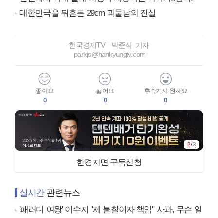
대한민국을 뒤흔든 29cm 괴물남의 진실
한국경제TV 박준식 기자
parkjs@hankyungtv.com
좋아요
싫어요
후속기사 원해요
0
0
0
2
/
3
한경지면 구독신청
실시간
관련뉴스
'패러디 여왕' 이수지 "제 불찰이자 책임" 사과, 무슨 일