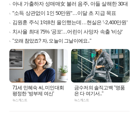
아내 가출하자 성매매女 불러 음주, 아들 살해한 30대
"소득 상관없이 1인 50만원"…이달 초 지급 목표
김원훈 주식 1억8천 올인했는데…현실은 '-2,400만원'
치사율 최대 75% '공포'…어린이 사망자 속출 '비상'
"오래 참았죠? 자, 오늘이 그날이에요.."
71세 민혜숙 씨, 미인대회
금수저의 솔직고백 "명품
평정한 ‘방부제 여신’
은 다 여기서.."
뉴스캐스트
뉴스캐스트