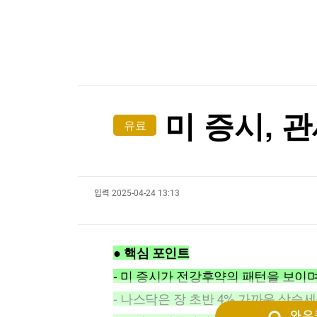
한국경제TV
뉴스홈
[포토+] 박정민, '멋짐 가득한 모습~'
머니팜 모닝라이브
증권
굿모닝 작전
금융
"나야, '흑백요리사' 시즌3"
오늘장 뭐사지?
부동산
[온에어] 국고처 3부
[오후5시] 뉴스플러스
사회
온로드 (ON ROAD) 인사이트
글로벌경제
최태원, '노소영에 1조 지급' 어떻게…재상고 기한
미 증시, 
유료
랭킹뉴스
최태원, '노소영에 1조 지급' 어떻게…재상고 기한
입력
2025-04-24 13:13
미네르바아카데미
증권 데이터
스페셜강의
특징주 뉴스
● 핵심 포인트
투자/재테크
매매신호 (랭킹100
부동산/세무
투자분석
- 미 증시가 전강후약의 패턴을 보이며
산업
국내증시
- 나스닥은 장 초반 4% 가까운 상승
[모집-3기-] 돈버는 트레이딩 투자 북클럽
환율
와우퀵