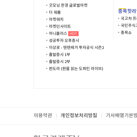
굿모닝 한경 글로벌마켓
종목핫라
더 워룸
국고처 
마켓워치
국민주식고
마켓인사이트
종목쇼
머니플러스
HOT
성공투자 오후증시
이상로 - 텐텐배거 투자공식 시즌2
출발증시 1부
출발증시 2부
판도라 (판을 읽는 도파민 라이브)
개인정보처리방침
이용약관
기사배열기본
패밀리사이트
한국경제TV
와우넷
주식창
미네르