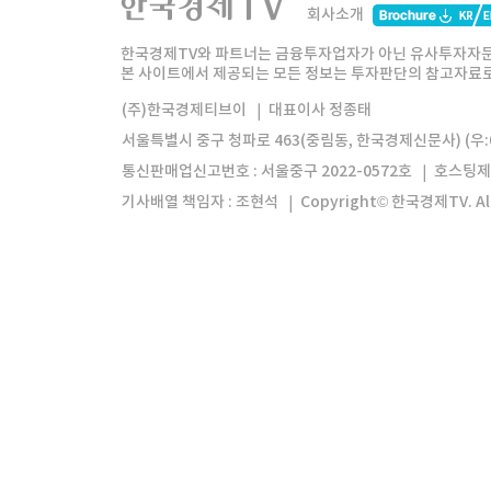
회사소개
한경미디어그룹
한국경제신문
한국경제
한국경제TV와 파트너는 금융투자업자가 아닌 유사투자자문
본 사이트에서 제공되는 모든 정보는 투자판단의 참고자료로 
모바일앱
한국경제TV앱
주식창앱
(주)한국경제티브이
대표이사 정종태
서울특별시 중구 청파로 463(중림동, 한국경제신문사) (우:0
통신판매업신고번호 : 서울중구 2022-0572호
호스팅제
기사배열 책임자 : 조현석
Copyright© 한국경제TV. All 