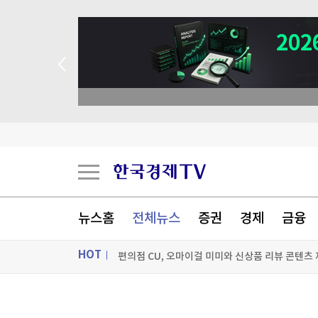
뉴스홈
전체뉴스
증권
경제
금융
최태원, '노소영에 1조 지급' 어떻게…재상고 기한
HOT
편의점 CU, 오마이걸 미미와 신상품 리뷰 콘텐츠
ON AIR
뉴스
[속보]SK하이닉스 통합노조 신설 추진