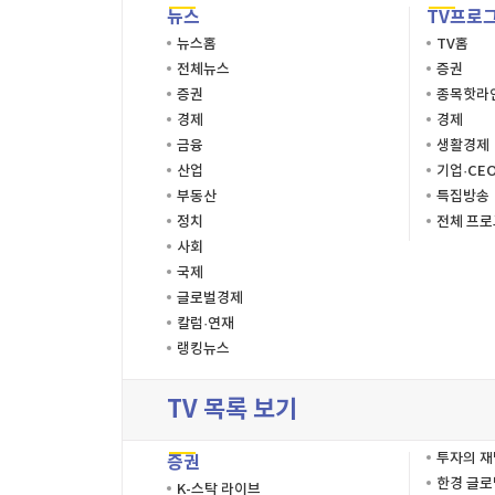
뉴스
TV프로
뉴스홈
TV홈
전체뉴스
증권
증권
종목핫라
경제
경제
금융
생활경제
산업
기업·CE
부동산
특집방송
정치
전체 프
사회
국제
글로벌경제
칼럼·연재
랭킹뉴스
TV 목록 보기
투자의 
증권
한경 글
K-스탁 라이브