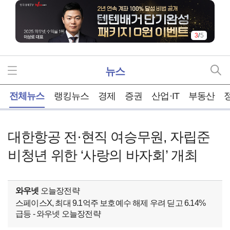
3
/
5
뉴스
홈
전체뉴스
랭킹뉴스
경제
증권
산업·IT
부동산
대한항공 전·현직 여승무원, 자립준
비청년 위한 ‘사랑의 바자회’ 개최
와우넷
오늘장전략
스페이스X, 최대 9.1억주 보호예수 해제 우려 딛고 6.14%
급등 - 와우넷 오늘장전략