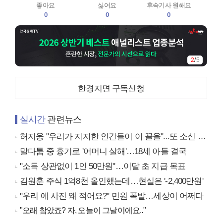
좋아요
싫어요
후속기사 원해요
0
0
0
2
/
5
한경지면 구독신청
실시간
관련뉴스
허지웅 "우리가 지지한 인간들이 이 꼴을"...또 소신 발언
말다툼 중 흉기로 '어머니 살해'…18세 아들 결국
"소득 상관없이 1인 50만원"…이달 초 지급 목표
김원훈 주식 1억8천 올인했는데…현실은 '-2,400만원'
"우리 애 사진 왜 적어요?" 민원 폭발…세상이 어쩌다
"오래 참았죠? 자, 오늘이 그날이에요.."