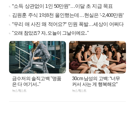
"소득 상관없이 1인 50만원"…이달 초 지급 목표
김원훈 주식 1억8천 올인했는데…현실은 '-2,400만원'
"우리 애 사진 왜 적어요?" 민원 폭발…세상이 어쩌다
"오래 참았죠? 자, 오늘이 그날이에요.."
금수저의 솔직고백 "명품
30cm 남성의 고백: “너무
은 다 여기서.."
커서 사는 게 행복해요”
뉴스캐스트
뉴스캐스트