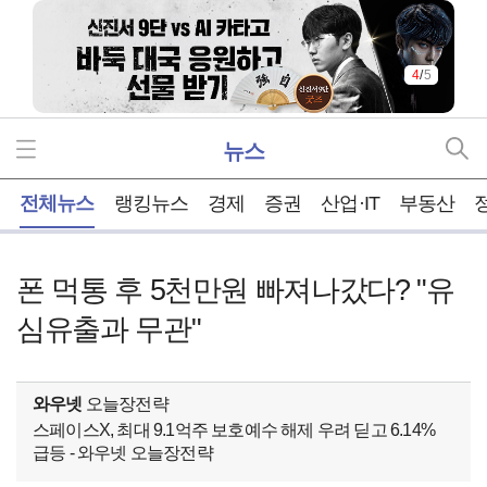
5
/
5
뉴스
홈
전체뉴스
랭킹뉴스
경제
증권
산업·IT
부동산
폰 먹통 후 5천만원 빠져나갔다? "유
심유출과 무관"
와우넷
오늘장전략
스페이스X, 최대 9.1억주 보호예수 해제 우려 딛고 6.14%
급등 - 와우넷 오늘장전략