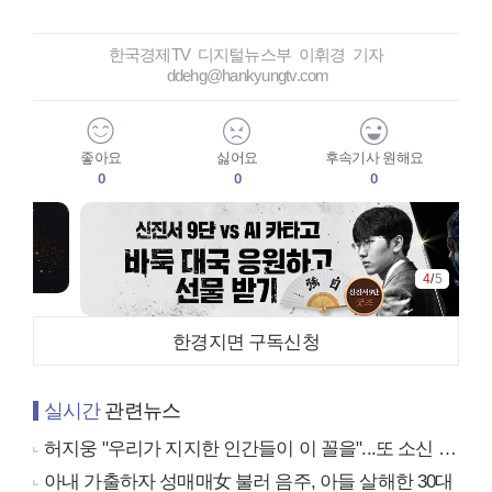
한국경제TV 디지털뉴스부 이휘경 기자
ddehg@hankyungtv.com
좋아요
싫어요
후속기사 원해요
0
0
0
4
/
5
한경지면 구독신청
실시간
관련뉴스
허지웅 "우리가 지지한 인간들이 이 꼴을"...또 소신 발언
아내 가출하자 성매매女 불러 음주, 아들 살해한 30대