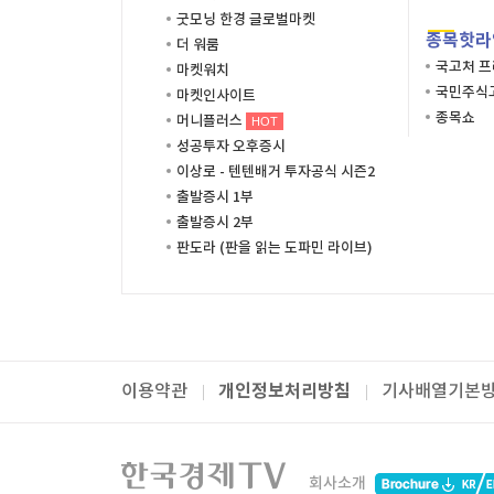
굿모닝 한경 글로벌마켓
종목핫라
더 워룸
국고처 
마켓워치
국민주식고
마켓인사이트
종목쇼
머니플러스
HOT
성공투자 오후증시
이상로 - 텐텐배거 투자공식 시즌2
출발증시 1부
출발증시 2부
판도라 (판을 읽는 도파민 라이브)
개인정보처리방침
이용약관
기사배열기본
패밀리사이트
한국경제TV
와우넷
주식창
미네르
회사소개