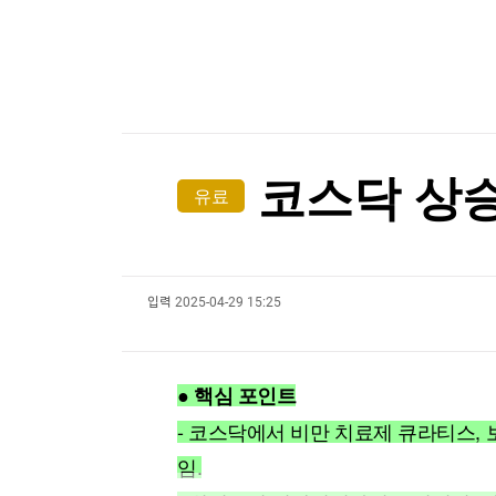
한국경제TV
뉴스홈
[온에어] 종목쇼
머니팜 모닝라이브
증권
굿모닝 작전
금융
코스피 소폭 하락…SK 하이닉스 5% 가까이 급락
오늘장 뭐사지?
부동산
코스피 소폭 하락…SK 하이닉스 5% 가까이 급락
[오후5시] 뉴스플러스
사회
온로드 (ON ROAD) 인사이트
글로벌경제
코스닥 상승
유료
랭킹뉴스
입력
2025-04-29 15:25
미네르바아카데미
증권 데이터
스페셜강의
특징주 뉴스
● 핵심 포인트
투자/재테크
매매신호 (랭킹100
부동산/세무
투자분석
- 코스닥에서 비만 치료제 큐라티스,
산업
국내증시
임.
[모집-3기-] 돈버는 트레이딩 투자 북클럽
환율