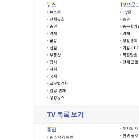
뉴스
TV프로
뉴스홈
TV홈
전체뉴스
증권
증권
종목핫라
경제
경제
금융
생활경제
산업
기업·CE
부동산
특집방송
정치
전체 프
사회
국제
글로벌경제
칼럼·연재
랭킹뉴스
TV 목록 보기
투자의 
증권
한경 글
K-스탁 라이브