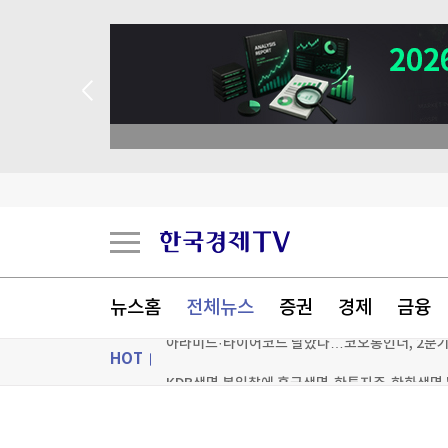
코스피 소폭 하락…SK 하이닉스 5% 가까이 급락
대원제약 상반기 매출 3천109억원…3.1% 증가
뉴스홈
전체뉴스
증권
경제
금융
아라미드·타이어코드 날았다…코오롱인더, 2분기 
HOT
KDB생명 본입찰에 흥국생명·한투지주·한화생명 
[포토+] 박정민, '멋짐 가득한 모습~'
ON AIR
뉴스
"나야, '흑백요리사' 시즌3"