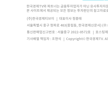
한경미디어그룹
한국경제신문
한국경제
한국경제TV와 파트너는 금융투자업자가 아닌 유사투자자문
본 사이트에서 제공되는 모든 정보는 투자판단의 참고자료로 
모바일앱
한국경제TV앱
주식창앱
(주)한국경제티브이
대표이사 정종태
서울특별시 중구 청파로 463(중림동, 한국경제신문사) (우:0
통신판매업신고번호 : 서울중구 2022-0572호
호스팅제
기사배열 책임자 : 조현석
Copyright© 한국경제TV. All 