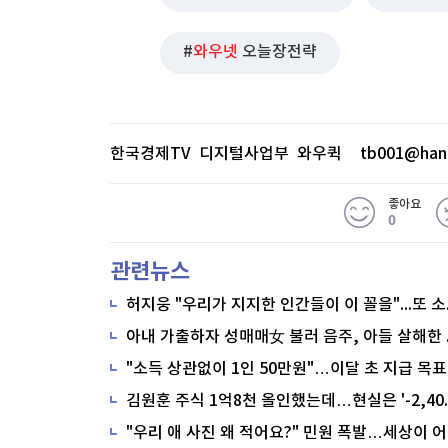
와우넷
오늘장전략
한국경제TV 디지털사업부 와우퀵
tb001@han
좋아요
0
관련뉴스
"소득 상관없이 1인 50만원"…이달 초 지급 목표