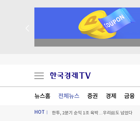
academy.co.kr
산업장관 "주52시간 손봐야…일하려는 의지 막아
현직 경찰관 '음주 뺑소니' 수사정보 유출 의혹…
뉴스홈
전체뉴스
증권
경제
금융
한투, 2분기 순익 1조 육박…우리銀도 넘었다
HOT
성 프란치스코 선종 800주년…교황, 아시시 찾아 
ON AIR
뉴스
[포토+] 박정민, '멋짐 가득한 모습~'