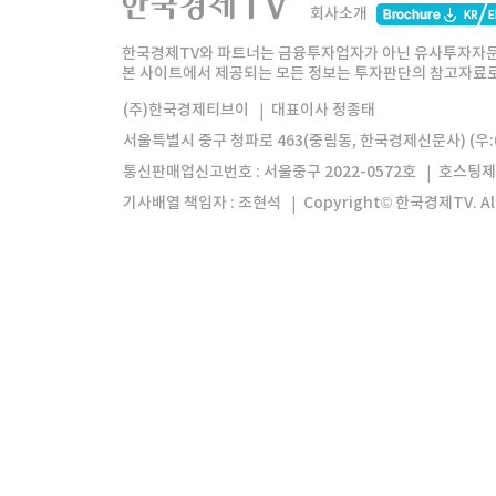
회사소개
한경미디어그룹
한국경제신문
한국경제
한국경제TV와 파트너는 금융투자업자가 아닌 유사투자자문
본 사이트에서 제공되는 모든 정보는 투자판단의 참고자료로 
모바일앱
한국경제TV앱
주식창앱
(주)한국경제티브이
대표이사 정종태
서울특별시 중구 청파로 463(중림동, 한국경제신문사) (우:0
통신판매업신고번호 : 서울중구 2022-0572호
호스팅제
기사배열 책임자 : 조현석
Copyright© 한국경제TV. All 