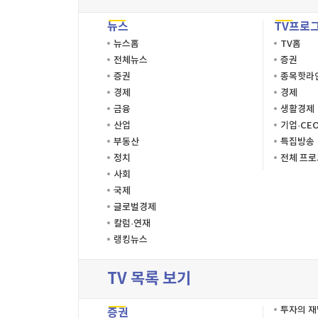
뉴스
TV프로
뉴스홈
TV홈
전체뉴스
증권
증권
종목핫라
경제
경제
금융
생활경제
산업
기업·CE
부동산
특집방송
정치
전체 프
사회
국제
글로벌경제
칼럼·연재
랭킹뉴스
TV 목록 보기
투자의 
증권