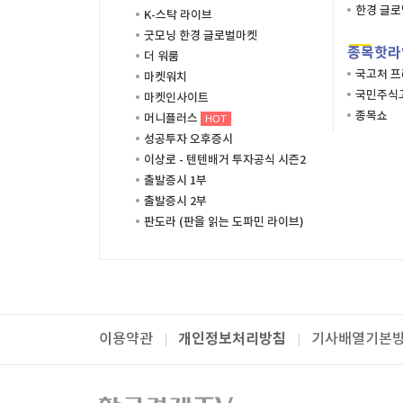
한경 글
K-스탁 라이브
굿모닝 한경 글로벌마켓
종목핫라
더 워룸
국고처 
마켓워치
국민주식고
마켓인사이트
종목쇼
머니플러스
HOT
성공투자 오후증시
이상로 - 텐텐배거 투자공식 시즌2
출발증시 1부
출발증시 2부
판도라 (판을 읽는 도파민 라이브)
개인정보처리방침
이용약관
기사배열기본
패밀리사이트
한국경제TV
와우넷
주식창
미네르