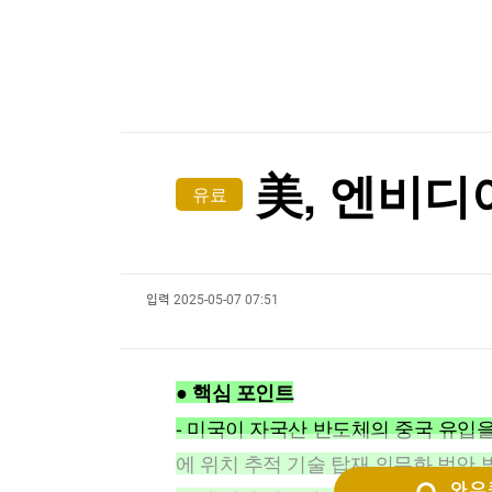
"나야, '흑백요리사' 시즌3"
한국경제TV
뉴스홈
머니팜 모닝라이브
증권
[온에어] 코인 마켓워치
굿모닝 작전
금융
산업장관 "주52시간 손봐야…일하려는 의지 막아
오늘장 뭐사지?
부동산
[오후5시] 뉴스플러스
사회
산업장관 "주52시간 손봐야…일하려는 의지 막아
온로드 (ON ROAD) 인사이트
글로벌경제
美, 엔비디
유료
랭킹뉴스
입력
2025-05-07 07:51
미네르바아카데미
증권 데이터
스페셜강의
특징주 뉴스
● 핵심 포인트
투자/재테크
매매신호 (랭킹100
부동산/세무
투자분석
- 미국이 자국산 반도체의 중국 유입을
산업
국내증시
에 위치 추적 기술 탑재 의무화 법안 
[모집-3기-] 돈버는 트레이딩 투자 북클럽
환율
와우퀵