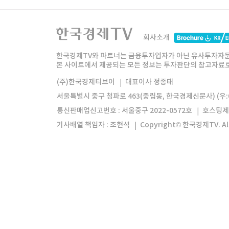
한국경제TV
와우넷
주식창
미네르
회사소개
한경미디어그룹
한국경제신문
한국경제
한국경제TV와 파트너는 금융투자업자가 아닌 유사투자자문
본 사이트에서 제공되는 모든 정보는 투자판단의 참고자료로 
모바일앱
한국경제TV앱
주식창앱
(주)한국경제티브이
대표이사 정종태
서울특별시 중구 청파로 463(중림동, 한국경제신문사) (우:0
통신판매업신고번호 : 서울중구 2022-0572호
호스팅제
기사배열 책임자 : 조현석
Copyright© 한국경제TV. All 