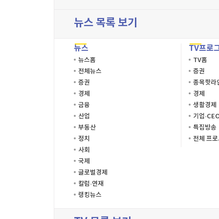
뉴스 목록 보기
뉴스
TV프로
뉴스홈
TV홈
전체뉴스
증권
증권
종목핫라
경제
경제
금융
생활경제
산업
기업·CE
부동산
특집방송
정치
전체 프
사회
국제
글로벌경제
칼럼·연재
랭킹뉴스