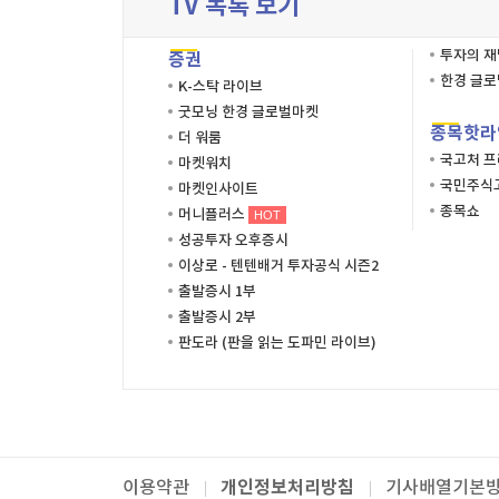
TV 목록 보기
투자의 
증권
한경 글
K-스탁 라이브
굿모닝 한경 글로벌마켓
종목핫라
더 워룸
국고처 
마켓워치
국민주식고
마켓인사이트
종목쇼
머니플러스
HOT
성공투자 오후증시
이상로 - 텐텐배거 투자공식 시즌2
출발증시 1부
출발증시 2부
판도라 (판을 읽는 도파민 라이브)
개인정보처리방침
이용약관
기사배열기본
패밀리사이트