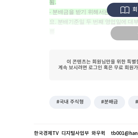
됨.
[할인50%] 한·미 투자 올인원 클래스
해외증시
회
- 분배금을 받기 위해서는 분배 기준일
요. 분배기준일 두 번째 영업일에 대부
를
이 콘텐츠는 회원님만을 위한 특별
계속 보시려면 로그인 혹은 무료 회원가
국내 주식형
분배금
한국경제TV 디지털사업부 와우퀵
tb001@han