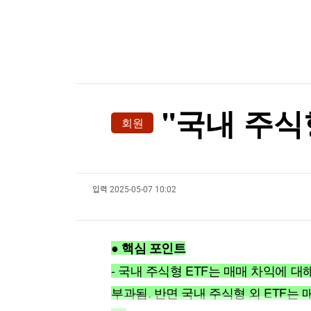
한국경제TV
뉴스홈
[온에어] 출발증시 2부
머니팜 모닝라이브
증권
굿모닝 작전
금융
알테오젠, 2분기 영업익 342억원…기술수출에 
오늘장 뭐사지?
부동산
알테오젠, 2분기 영업익 342억원…기술수출에 
[오후5시] 뉴스플러스
사회
온로드 (ON ROAD) 인사이트
글로벌경제
"국내 주식형
회원
랭킹뉴스
입력
2025-05-07 10:02
미네르바아카데미
증권 데이터
스페셜강의
특징주 뉴스
● 핵심 포인트
투자/재테크
매매신호 (랭킹100
부동산/세무
투자분석
- 국내 주식형 ETF는 매매 차익에 
산업
국내증시
부과됨. 반면 국내 주식형 외 ETF는 
[모집-3기-] 돈버는 트레이딩 투자 북클럽
환율