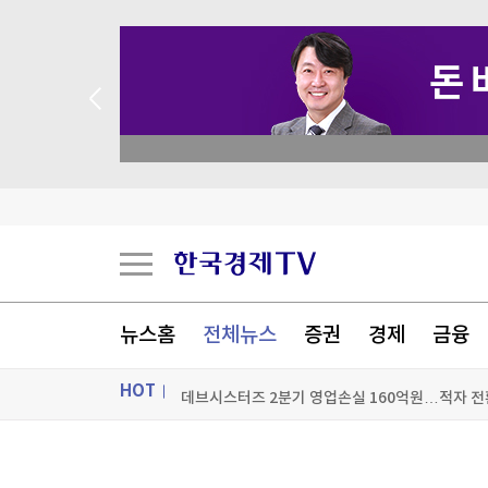
 애널리스트 업종 분석
알테오젠, 2분기 영업익 342억원…기술수출에 
“증시 흔들리고 혜택 줄자” 서학개미 리턴
뉴스홈
전체뉴스
증권
경제
금융
달걀 만진 손 타고 퍼졌다…식중독 환자 1년 새 2
HOT
데브시스터즈 2분기 영업손실 160억원…적자 전
[포토+] 박정민, '멋짐 가득한 모습~'
ON AIR
뉴스
"나야, '흑백요리사' 시즌3"