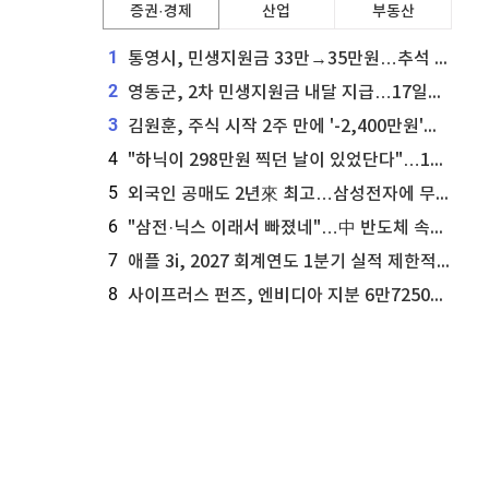
증권·경제
산업
부동산
1
통영시, 민생지원금 33만→35만원…추석 전 푼다
2
영동군, 2차 민생지원금 내달 지급…17일부터 신청 접수
3
김원훈, 주식 시작 2주 만에 '-2,400만원'…"차 한 대 값 날렸다"
4
"하닉이 298만원 찍던 날이 있었단다"…100만 클릭 '전래동화' 정체
5
외국인 공매도 2년來 최고…삼성전자에 무슨일이 [B급기자의 B급리포트]
6
"삼전·닉스 이래서 빠졌네"…中 반도체 속사정 [B급기자의 B급리포트]
7
애플 3i, 2027 회계연도 1분기 실적 제한적 검토 통과
8
사이프러스 펀즈, 엔비디아 지분 6만7250주 매각