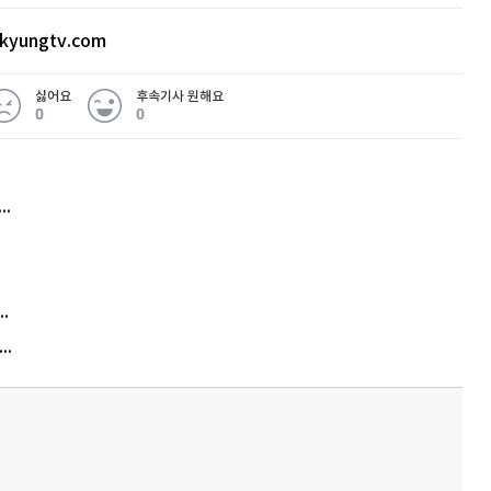
kyungtv.com
싫어요
후속기사 원해요
0
0
허지웅 "우리가 지지한 인간들이 이 꼴을"...또 소신 발언
김원훈 주식 1억8천 올인했는데…현실은 '-2,400만원'
"우리 애 사진 왜 적어요?" 민원 폭발…세상이 어쩌다