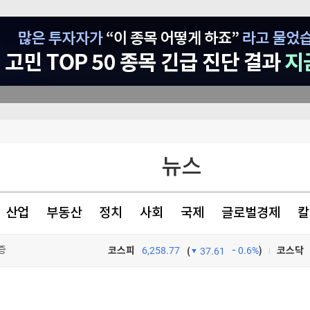
뉴스
등 고조
서 투자로 전환
산업
부동산
정치
사회
국제
글로벌경제
칼
증
코스피
6,258.77
0.6%
)
코스닥
(
37.61
TV프로그램
와우