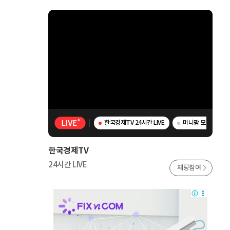
한국경제TV 24시간 LIVE
머니팜 모닝라이브 
한국경제TV
24시간 LIVE
채팅참여