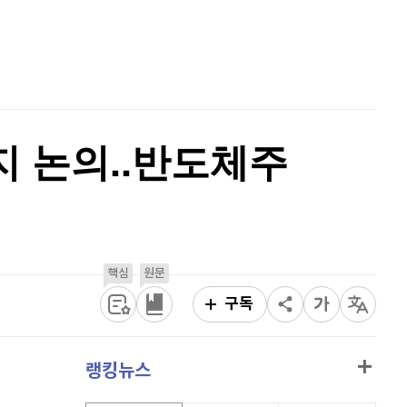
퀀텀
930
(
0.43%
)
홈
AI추천
이더리움 클래식
9,250
(
0.65%
)
품
마켓이슈
특징주
이벤트
비트코인
91,492,000
(
-0.02%
)
지 논의..반도체주
핵심
원문
구독
랭킹뉴스