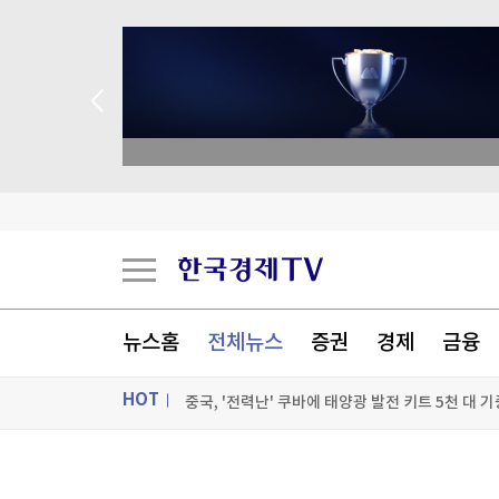
종목 무료 정밀 진단
젤렌스키, '러와 가까운' 세르비아 첫 방문
스페인도 이탈리아 국경 검문 돌입…세우타발 갈
버핏 떠난 버크셔, 2분기 순익 2배로…현금 쌓기
뉴스홈
전체뉴스
증권
경제
금융
중국, '전력난' 쿠바에 태양광 발전 키트 5천 대 기
HOT
[포토+] 박정민, '멋짐 가득한 모습~'
"나야, '흑백요리사' 시즌3"
ON AIR
뉴스
[온에어] ETF 골든타임