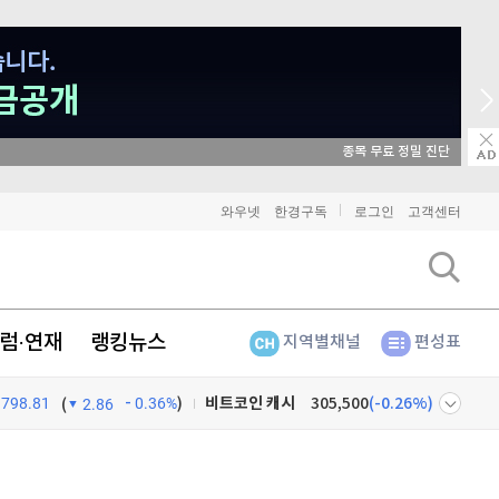
매일 매일 꽝 없는 룰렛 이벤트
비트코인
91,492,000
(
-0.02%
)
와우넷
한경구독
로그인
고객센터
이더리움
2,703,000
(
0%
)
리플
1,470
(
0.2%
)
럼·연재
랭킹뉴스
지역별채널
편성표
비트코인 캐시
305,500
(
-0.26%
)
798.81
0.36%
)
이오스
896
(
-0.45%
)
(
2.86
비트코인 골드
1,313
(
-763.82%
)
넷
주식창