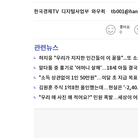
한국경제TV 디지털사업부 와우퀵
tb001@han
좋아요
0
관련뉴스
말다툼 중 흉기로 '어머니 살해'…18세 아들 결국
"소득 상관없이 1인 50만원"…이달 초 지급 목표