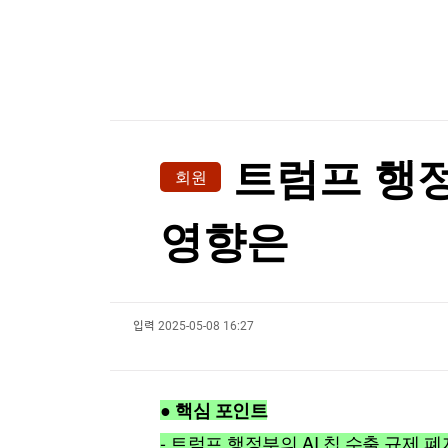
한국경제TV
뉴스홈
젤렌스키, '러와 가까운' 세르비아 첫 방문
머니팜 모닝라이브
증권
굿모닝 작전
금융
젤렌스키, '러와 가까운' 세르비아 첫 방문
오늘장 뭐사지?
부동산
[오후5시] 뉴스플러스
사회
온로드 (ON ROAD) 인사이트
글로벌경제
트럼프 행정부
회원
랭킹뉴스
영향은
미네르바아카데미
증권 데이터
입력
2025-05-08 16:27
스페셜강의
특징주 뉴스
투자/재테크
매매신호 (랭킹100
부동산/세무
투자분석
● 핵심 포인트
산업
국내증시
[모집-3기-] 돈버는 트레이딩 투자 북클럽
환율
- 트럼프 행정부의 AI 칩 수출 규제 폐