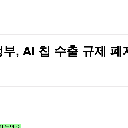
TV홈
무료방송
전체뉴스
증권
파트너스
경제
종목핫라인
추천 상
산업
경제
오늘의 
정치
생활경제
수익후기
국제
기업·CEO
이벤트
칼럼·연재
, AI 칩 수출 규제 폐
특집방송
전체 프로그램
채널/편성
지역별채널
)
편성표
지 논의 중