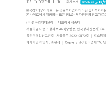
회사소개
한경미디어그룹
한국경제신문
한국경제
한국경제TV와 파트너는 금융투자업자가 아닌 유사투자자문
본 사이트에서 제공되는 모든 정보는 투자판단의 참고자료로 
모바일앱
한국경제TV앱
주식창앱
(주)한국경제티브이
대표이사 정종태
서울특별시 중구 청파로 463(중림동, 한국경제신문사) (우:0
통신판매업신고번호 : 서울중구 2022-0572호
호스팅제
기사배열 책임자 : 조현석
Copyright© 한국경제TV. All 