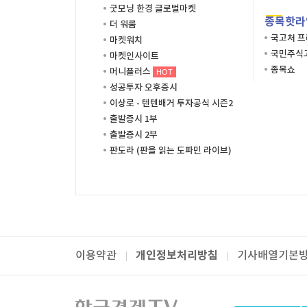
굿모닝 한경 글로벌마켓
종목핫라
더 워룸
국고처 
마켓워치
국민주식고
마켓인사이트
종목쇼
머니플러스
HOT
성공투자 오후증시
이상로 - 텐텐배거 투자공식 시즌2
출발증시 1부
출발증시 2부
판도라 (판을 읽는 도파민 라이브)
개인정보처리방침
이용약관
기사배열기본
패밀리사이트
한국경제TV
와우넷
주식창
미네르