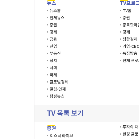
뉴스
TV프로
뉴스홈
TV홈
전체뉴스
증권
증권
종목핫라
경제
경제
금융
생활경제
산업
기업·CE
부동산
특집방송
정치
전체 프
사회
국제
글로벌경제
칼럼·연재
랭킹뉴스
TV 목록 보기
투자의 
증권
한경 글
K-스탁 라이브