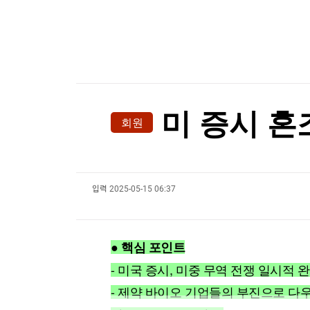
한국경제TV
뉴스홈
[온에어] 국고처 6부
머니팜 모닝라이브
증권
굿모닝 작전
금융
사우디 "아람코 지잔 정유시설에 화재"
오늘장 뭐사지?
부동산
사우디 "아람코 지잔 정유시설에 화재"
[오후5시] 뉴스플러스
사회
온로드 (ON ROAD) 인사이트
글로벌경제
미 증시 혼조
회원
랭킹뉴스
입력
2025-05-15 06:37
미네르바아카데미
증권 데이터
스페셜강의
특징주 뉴스
● 핵심 포인트
투자/재테크
매매신호 (랭킹100
부동산/세무
투자분석
- 미국 증시, 미중 무역 전쟁 일시적 
산업
국내증시
- 제약 바이오 기업들의 부진으로 다우 지
[모집-3기-] 돈버는 트레이딩 투자 북클럽
환율