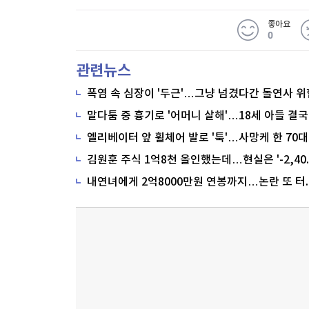
좋아요
0
관련뉴스
폭염 속 심장이 '두근'…그냥 넘겼다간 돌연사 위
말다툼 중 흉기로 '어머니 살해'…18세 아들 결국
내연녀