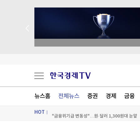
 애널리스트 업종 분석
사우디 "아람코 지잔 정유시설에 화재"
[속보] 韓증시 롤러코스터 끝나나…블룸버그가 주
뉴스홈
전체뉴스
증권
경제
금융
"더 불평했으면"…'퇴임 넉달 만에 암 진단' 바이
HOT
"금융위기급 변동성"…원·달러 1,300원대 눈앞
[포토+] 박정민, '멋짐 가득한 모습~'
ON AIR
뉴스
"나야, '흑백요리사' 시즌3"