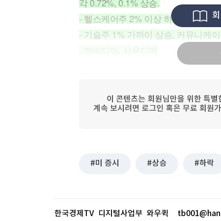
각 0.72%, 0.1% 상승.
[할인50%] 한·미 투자 올인원 클래스
해외증시
회
- 헬스케어주 2% 이상 하락, 에너지주 0
- 기술주 1% 가까이 상승, 커뮤니케이
- 엔비디아, 사우디에
이 콘텐츠는 회원님만을 위한 특별
계속 보시려면 로그인 혹은 무료 회원가
미 증시
상승
하락
한국경제TV 디지털사업부 와우퀵
tb001@han