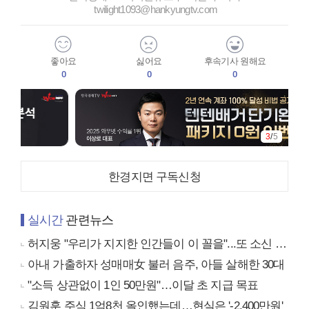
twilight1093@hankyungtv.com
좋아요
싫어요
후속기사 원해요
0
0
0
3
/
5
한경지면 구독신청
실시간
관련뉴스
허지웅 "우리가 지지한 인간들이 이 꼴을"...또 소신 발언
아내 가출하자 성매매女 불러 음주, 아들 살해한 30대
"소득 상관없이 1인 50만원"…이달 초 지급 목표
김원훈 주식 1억8천 올인했는데…현실은 '-2,400만원'