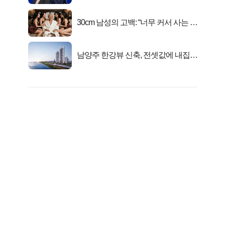
키움에셋!
30cm 남성의 고백: “너무 커서 사는 게
행복해요”
남양주 한강뷰 신축, 전셋값에 내집마
련!