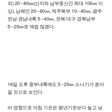
외) 20∼80㎜(산지와 남부중산간 최대 100㎜ 이
상), 남해안 20∼60㎜, 제주북부 10∼40㎜, 광주·
전남·경남내륙 5∼40㎜, 전북·대구·경북남부
5∼20㎜로 제법 많겠다.
16일 오후 중부내륙에도 5∼20㎜ 소나기가 쏟아
질 것으로 보인다.
비 영향으로 아침 기온은 평년기온보다 높고 낮