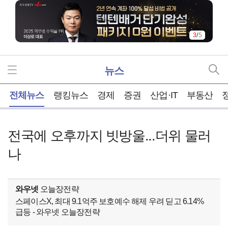
4
/
5
뉴스
홈
전체뉴스
랭킹뉴스
경제
증권
산업·IT
부동산
전국에 오후까지 빗방울...더위 물러
나
와우넷
오늘장전략
스페이스X, 최대 9.1억주 보호예수 해제 우려 딛고 6.14%
급등 - 와우넷 오늘장전략