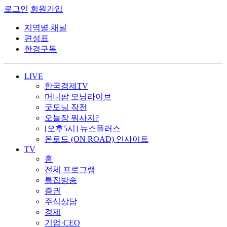
로그인
회원가입
지역별 채널
편성표
한경구독
LIVE
한국경제TV
머니팜 모닝라이브
굿모닝 작전
오늘장 뭐사지?
[오후5시] 뉴스플러스
온로드 (ON ROAD) 인사이트
TV
홈
전체 프로그램
특집방송
증권
주식상담
경제
기업·CEO