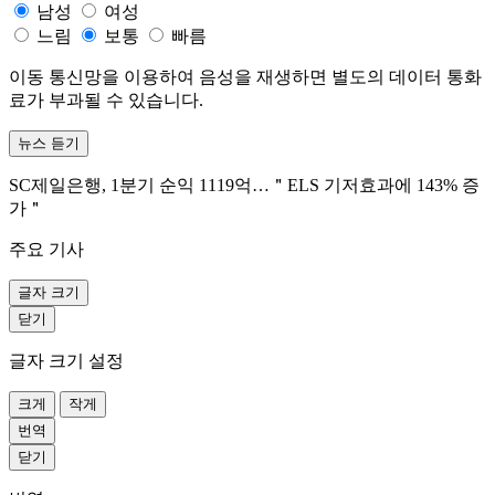
남성
여성
느림
보통
빠름
이동 통신망을 이용하여 음성을 재생하면 별도의 데이터 통화
료가 부과될 수 있습니다.
뉴스 듣기
SC제일은행, 1분기 순익 1119억…＂ELS 기저효과에 143% 증
가＂
주요 기사
글자 크기
닫기
글자 크기 설정
크게
작게
번역
닫기