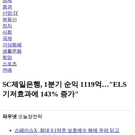
경제
증권
산업·IT
부동산
정치
사회
국제
가상화폐
생활문화
취업
스포츠
연예
SC제일은행, 1분기 순익 1119억…"ELS
기저효과에 143% 증가"
와우넷
오늘장전략
스페이스X, 최대 9.1억주 보호예수 해제 우려 딛고