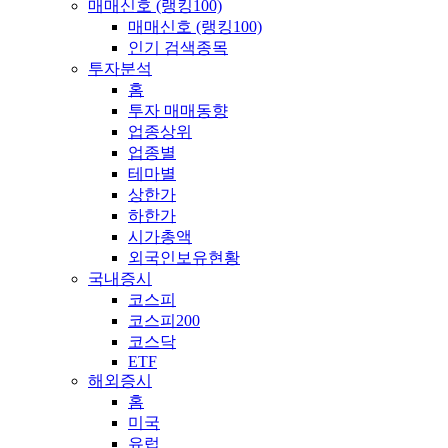
매매신호 (랭킹100)
매매신호 (랭킹100)
인기 검색종목
투자분석
홈
투자 매매동향
업종상위
업종별
테마별
상한가
하한가
시가총액
외국인보유현황
국내증시
코스피
코스피200
코스닥
ETF
해외증시
홈
미국
유럽