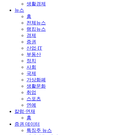
생활경제
뉴스
홈
전체뉴스
랭킹뉴스
경제
증권
산업·IT
부동산
정치
사회
국제
가상화폐
생활문화
취업
스포츠
연예
칼럼·연재
홈
증권 데이터
특징주 뉴스