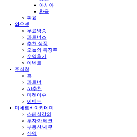
아시아
환율
환율
와우넷
무료방송
파트너스
추천 상품
오늘의 특징주
수익후기
이벤트
주식창
홈
파트너
AI추천
마켓이슈
이벤트
미네르바아카데미
스페셜강의
투자/재테크
부동산/세무
산업