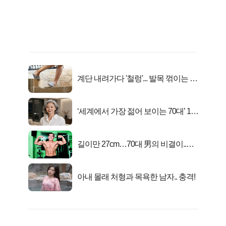
계단 내려가다 '철렁'... 발목 꺾이는 이
유
‘세계에서 가장 젊어 보이는 70대’ 1위
선정…
길이만 27cm…70대 男의 비결이..충
격!
아내 몰래 처형과 목욕한 남자.. 충격!