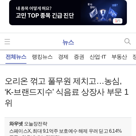
1
/
5
뉴스
홈
전체뉴스
랭킹뉴스
경제
증권
산업·IT
부동산
오리온 꺾고 풀무원 제치고…농심,
‘K-브랜드지수’ 식음료 상장사 부문 1
위
와우넷
오늘장전략
스페이스X, 최대 9.1억주 보호예수 해제 우려 딛고 6.14%