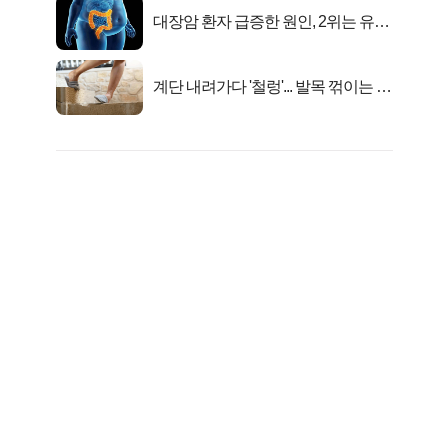
대장암 환자 급증한 원인, 2위는 유산
균 1위는OO..
계단 내려가다 '철렁'... 발목 꺾이는 이
유