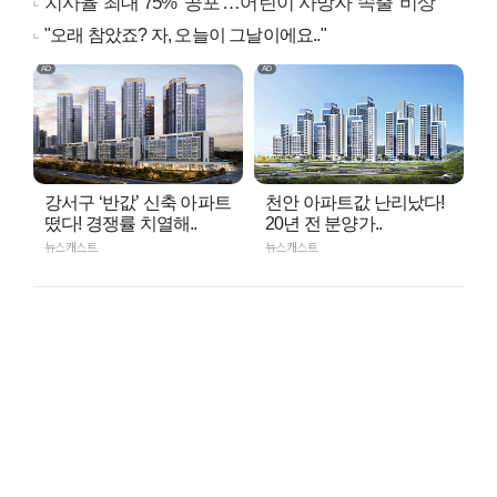
치사율 최대 75% '공포'…어린이 사망자 속출 '비상'
"오래 참았죠? 자, 오늘이 그날이에요.."
강서구 ‘반값’ 신축 아파트
천안 아파트값 난리났다!
떴다! 경쟁률 치열해..
20년 전 분양가..
뉴스캐스트
뉴스캐스트