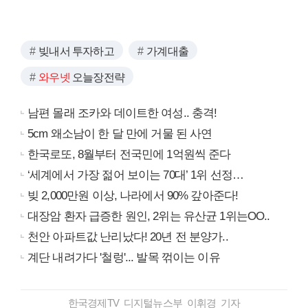
빚내서 투자하고
가계대출
와우넷
오늘장전략
남편 몰래 조카와 데이트한 여성.. 충격!
5cm 왜소남이 한 달 만에 거물 된 사연
한국로또, 8월부터 전국민에 1억원씩 준다
‘세계에서 가장 젊어 보이는 70대’ 1위 선정…
빚 2,000만원 이상, 나라에서 90% 갚아준다!
대장암 환자 급증한 원인, 2위는 유산균 1위는OO..
천안 아파트값 난리났다! 20년 전 분양가..
계단 내려가다 '철렁'... 발목 꺾이는 이유
한국경제TV 디지털뉴스부 이휘경 기자