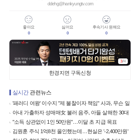
ddehg@hankyungtv.com
좋아요
싫어요
후속기사 원해요
0
0
0
3
/
4
한경지면 구독신청
실시간
관련뉴스
'패러디 여왕' 이수지 "제 불찰이자 책임" 사과, 무슨 일
아내 가출하자 성매매女 불러 음주, 아들 살해한 30대
"소득 상관없이 1인 50만원"…이달 초 지급 목표
김원훈 주식 1억8천 올인했는데…현실은 '-2,400만원'