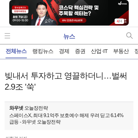
4
/
4
뉴스
홈
전체뉴스
랭킹뉴스
경제
증권
산업·IT
부동산
빚내서 투자하고 영끌하더니…벌써
2.9조 '쑥'
와우넷
오늘장전략
스페이스X, 최대 9.1억주 보호예수 해제 우려 딛고 6.14%
급등 - 와우넷 오늘장전략