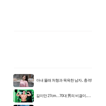
아내 몰래 처형과 목욕한 남자.. 충격!
길이만 27cm…70대 男의 비결이..충
격!