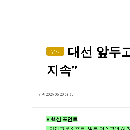
한국경제TV
뉴스홈
[온에어] ETF 골든타임
머니팜 모닝라이브
증권
굿모닝 작전
금융
콜로라도강이 말라간다…美 최대 저수지 수위 역
오늘장 뭐사지?
부동산
콜로라도강이 말라간다…美 최대 저수지 수위 역
[오후5시] 뉴스플러스
사회
온로드 (ON ROAD) 인사이트
글로벌경제
대선 앞두고
유료
랭킹뉴스
지속"
미네르바아카데미
증권 데이터
입력
2025-05-20 08:57
스페셜강의
특징주 뉴스
투자/재테크
매매신호 (랭킹100
부동산/세무
투자분석
● 핵심 포인트
산업
국내증시
[모집-3기-] 돈버는 트레이딩 투자 북클럽
환율
- 마이크로소프트, 일론 머스크의 AI