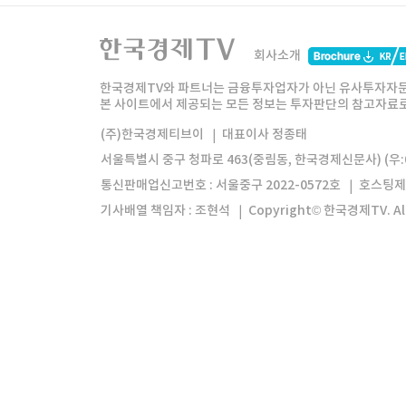
한국경제TV
와우넷
주식창
미네르
회사소개
한경미디어그룹
한국경제신문
한국경제
한국경제TV와 파트너는 금융투자업자가 아닌 유사투자자문
본 사이트에서 제공되는 모든 정보는 투자판단의 참고자료로 
모바일앱
한국경제TV앱
주식창앱
(주)한국경제티브이
대표이사 정종태
서울특별시 중구 청파로 463(중림동, 한국경제신문사) (우:0
통신판매업신고번호 : 서울중구 2022-0572호
호스팅제
기사배열 책임자 : 조현석
Copyright© 한국경제TV. All 