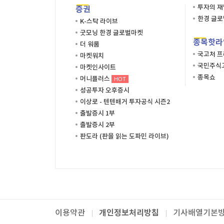
투자의 
증권
한경 글
K-스탁 라이브
굿모닝 한경 글로벌마켓
종목핫라
더 워룸
국고처 
마켓워치
국민주식고
마켓인사이트
종목쇼
머니플러스
HOT
성공투자 오후증시
이상로 - 텐텐배거 투자공식 시즌2
출발증시 1부
출발증시 2부
판도라 (판을 읽는 도파민 라이브)
개인정보처리방침
이용약관
기사배열기본
패밀리사이트