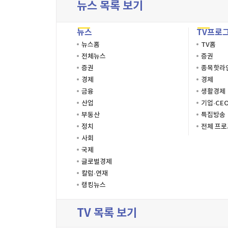
뉴스 목록 보기
뉴스
TV프로
뉴스홈
TV홈
전체뉴스
증권
증권
종목핫라
경제
경제
금융
생활경제
산업
기업·CE
부동산
특집방송
정치
전체 프
사회
국제
글로벌경제
칼럼·연재
랭킹뉴스
TV 목록 보기