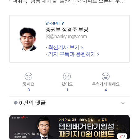
더위속 "밤샘 대기줄" 울산 신축 아파트 오픈런 무슨일?
증권부 정경준 부장
jkj@hankyungtv.com
최신기사 보기
기자 구독과 응원하기
좋아요
싫어요
후속기사 원해요
3
1
4
건의 댓글
0
2
/
3