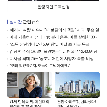
한경지면 구독신청
실시간
관련뉴스
'패러디 여왕' 이수지 "제 불찰이자 책임" 사과, 무슨 일
아내 가출하자 성매매女 불러 음주, 아들 살해한 30대
"소득 상관없이 1인 50만원"…이달 초 지급 목표
김원훈 주식 1억8천 올인했는데…현실은 '-2,400만원'
치사율 최대 75% '공포'…어린이 사망자 속출 '비상'
"오래 참았죠? 자, 오늘이 그날이에요.."
71세 민혜숙 씨, 미인대회
천안 아파트값 난리났다!
평정한 ‘방부제 여신’
20년 전 분양가..