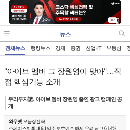
3
/
3
뉴스
홈
전체뉴스
랭킹뉴스
경제
증권
산업·IT
부동산
"아이브 멤버 그 장원영이 맞아"…직
접 핵심기능 소개
우리투자證, 아이브 멤버 장원영 출연 광고 캠페인 공
개
와우넷
오늘장전략
스페이스X, 최대 9.1억주 보호예수 해제 우려 딛고 6.14%