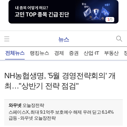
1
/
5
뉴스
홈
전체뉴스
랭킹뉴스
경제
증권
산업·IT
부동산
NH농협생명, '5월 경영전략회의' 개
최…"상반기 전략 점검"
와우넷
오늘장전략
스페이스X, 최대 9.1억주 보호예수 해제 우려 딛고 6.14%
급등 - 와우넷 오늘장전략