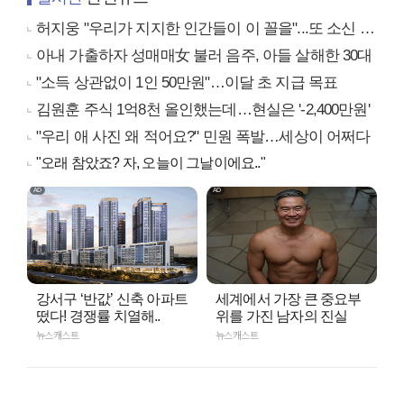
허지웅 "우리가 지지한 인간들이 이 꼴을"...또 소신 발언
아내 가출하자 성매매女 불러 음주, 아들 살해한 30대
"소득 상관없이 1인 50만원"…이달 초 지급 목표
김원훈 주식 1억8천 올인했는데…현실은 '-2,400만원'
"우리 애 사진 왜 적어요?" 민원 폭발…세상이 어쩌다
"오래 참았죠? 자, 오늘이 그날이에요.."
강서구 ‘반값’ 신축 아파트
세계에서 가장 큰 중요부
떴다! 경쟁률 치열해..
위를 가진 남자의 진실
뉴스캐스트
뉴스캐스트