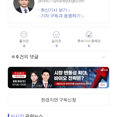
pch8477@hankyungtv.com
최신기사 보기
기자 구독과 응원하기
좋아요
싫어요
후속기사 원해요
0
0
0
건의 댓글
0
5
/
5
한경지면 구독신청
실시간
관련뉴스