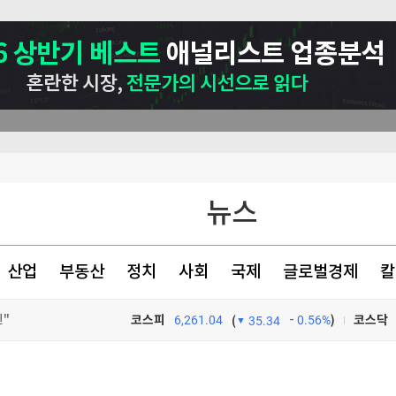
뉴스
산업
부동산
정치
사회
국제
글로벌경제
칼
진"
코스피
6,261.04
0.56%
)
코스닥
(
35.34
상 최대
TV프로그램
와우
개막