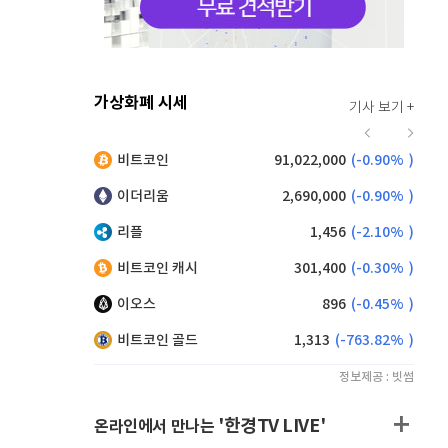
가상화폐 시세
기사 보기 +
918
(
-0.22%
)
비트코인
91,022,000
(
-0.90%
)
,210
(
1.21%
)
이더리움
2,690,000
(
-0.90%
)
리플
1,456
(
-2.10%
)
비트코인 캐시
301,400
(
-0.30%
)
이오스
896
(
-0.45%
)
비트코인 골드
1,313
(
-763.82%
)
정보제공 : 빗썸
'한경TV LIVE'
온라인에서 만나는