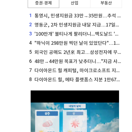
증권·경제
산업
부동산
1
통영시, 민생지원금 33만→35만원…추석 전 푼다
2
영동군, 2차 민생지원금 내달 지급…17일부터 신청 접수
3
'100만개' 불티나게 팔리더니...맥도날드 '충주찰옥수수버거' 돌연 판매 종료
4
"하닉이 298만원 찍던 날이 있었단다"…100만 클릭 '전래동화' 정체
5
외국인 공매도 2년來 최고…삼성전자에 무슨일이 [B급기자의 B급리포트]
6
48만→44만원 목표가 낮추더니…"지금 사라, 70% 오른다"는 종목
7
다이아몬드 힐 캐피털, 마이크로소프트 지분 19만3069주 매각
8
다이아몬드 힐, 메타 플랫폼스 지분 1만6720주 추가 매수