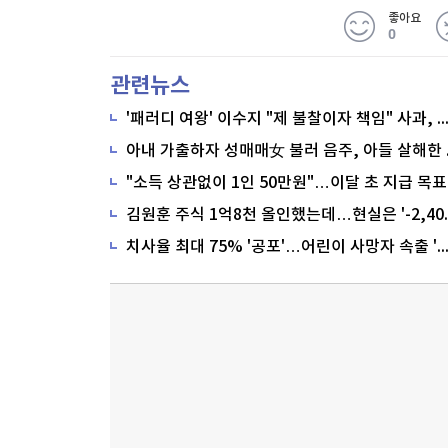
좋아요
0
관련뉴스
'패러디 여왕' 이수지 "제 불찰이자 책임" 사과,
"소득 상관없이 1인 50만원"…이달 초 지급 목표
치사율 최대 75% '공포'…어린이 사망자 속출 