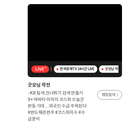
한국경제TV 24시간 LIVE
굿모닝 작전 - K
굿모닝 작전
- KR 탐색 건너뛰기 검색 만들기
채팅참여
9+ 아바타 이미지 코스피 오늘은
반등 기대…외국인 수급 주목된다
#반도체관련주 #코스피지수 #수
급분석