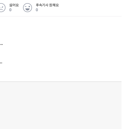
싫어요
후속기사 원해요
0
0
 무슨 일
아내 가출하자 성매매女 불러 음주, 아들 살해한 30대
김원훈 주식 1억8천 올인했는데…현실은 '-2,400만원'
'비상'