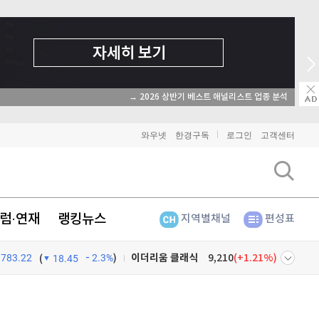
→ 2026 상반기 베스트 애널리스트 업종 분석
와우넷
한경구독
로그인
고객센터
럼·연재
랭킹뉴스
지역별채널
편성표
783.22
2.3%
)
비트코인
91,022,000
(
-0.9%
)
(
18.45
이더리움
2,690,000
(
-0.9%
)
넷
주식창