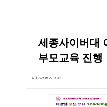
한국경제TV
뉴스홈
美보안업체에 뚫린 北해킹조직…1천640개 기업 
머니팜 모닝라이브
증권
굿모닝 작전
금융
[포토+] 박정민, '멋짐 가득한 모습~'
오늘장 뭐사지?
부동산
"나야, '흑백요리사' 시즌3"
[오후5시] 뉴스플러스
사회
온로드 (ON ROAD) 인사이트
글로벌경제
[온에어] 마켓인사이트
세종사이버대 아
랭킹뉴스
신동화 구리시장 "100대 공약 사업 차질 없이 추
부모교육 진행
신동화 구리시장 "100대 공약 사업 차질 없이 추
미네르바아카데미
증권 데이터
입력
2025-05-20 15:39
스페셜강의
특징주 뉴스
투자/재테크
매매신호 (랭킹100
부동산/세무
투자분석
산업
국내증시
[모집-3기-] 돈버는 트레이딩 투자 북클럽
환율