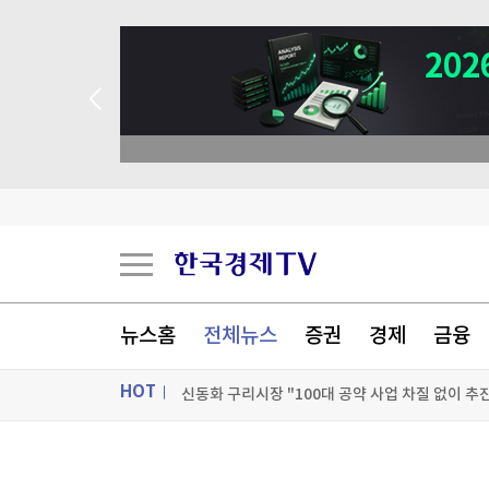
 꽝 없는 룰렛 이벤트
뉴스홈
전체뉴스
증권
경제
금융
HOT
신동화 구리시장 "100대 공약 사업 차질 없이 추
日대기업 여름 보너스 평균 첫 100만엔 돌파…사
ON AIR
뉴스
한미 과학기술인 상상을 혁신으로…UKC 2026 