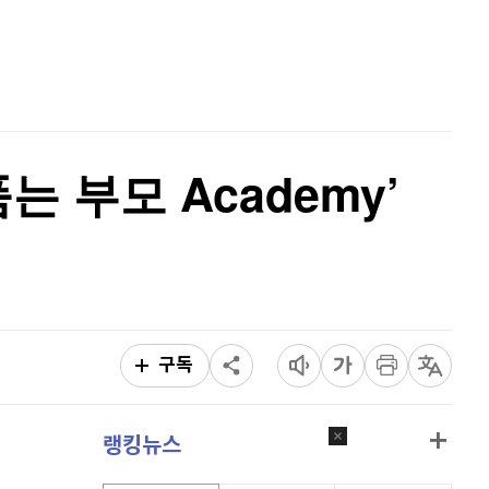
리플
1,456
(
-2.1%
)
홈
AI추천
비트코인 캐시
301,400
(
-0.3%
)
품
마켓이슈
특징주
이벤트
이오스
896
(
-0.45%
)
비트코인 골드
1,313
(
-763.82%
)
 부모 Academy’
퀀텀
918
(
-0.22%
)
이더리움 클래식
9,210
(
1.21%
)
비트코인
91,022,000
(
-0.9%
)
구독
랭킹뉴스