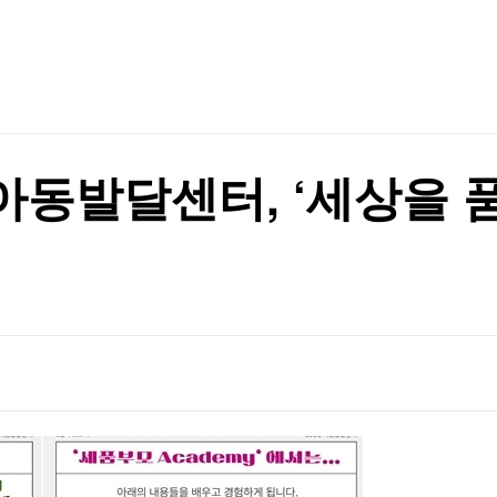
TV홈
무료방송
전체뉴스
공격 사실 확인
증권
파트너스
경제
종목핫라인
추천 상
산업
경제
오늘의 
정치
생활경제
수익후기
국제
기업·CEO
이벤트
칼럼·연재
동발달센터, ‘세상을 품는
특집방송
진"
전체 프로그램
진"
채널/편성
지역별채널
)
편성표