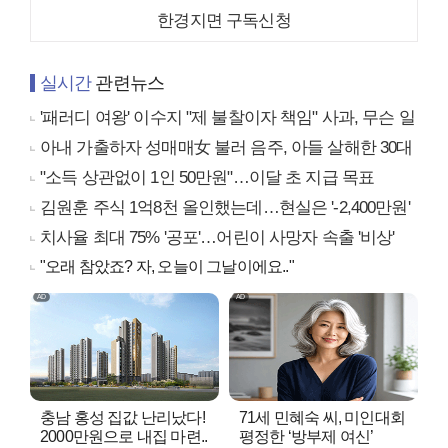
한경지면 구독신청
실시간
관련뉴스
'패러디 여왕' 이수지 "제 불찰이자 책임" 사과, 무슨 일
아내 가출하자 성매매女 불러 음주, 아들 살해한 30대
"소득 상관없이 1인 50만원"…이달 초 지급 목표
김원훈 주식 1억8천 올인했는데…현실은 '-2,400만원'
치사율 최대 75% '공포'…어린이 사망자 속출 '비상'
"오래 참았죠? 자, 오늘이 그날이에요.."
충남 홍성 집값 난리났다!
71세 민혜숙 씨, 미인대회
2000만원으로 내집 마련..
평정한 ‘방부제 여신’