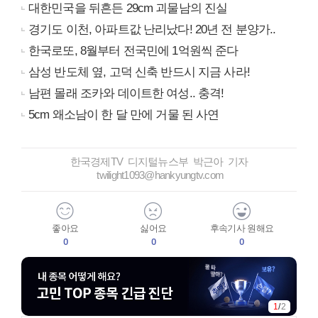
대한민국을 뒤흔든 29cm 괴물남의 진실
경기도 이천, 아파트값 난리났다! 20년 전 분양가..
한국로또, 8월부터 전국민에 1억원씩 준다
삼성 반도체 옆, 고덕 신축 반드시 지금 사라!
남편 몰래 조카와 데이트한 여성.. 충격!
5cm 왜소남이 한 달 만에 거물 된 사연
한국경제TV 디지털뉴스부 박근아 기자
twilight1093@hankyungtv.com
좋아요
싫어요
후속기사 원해요
0
0
0
1
/
2