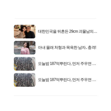
대한민국을 뒤흔든 29cm 괴물남의
진실
아내 몰래 처형과 목욕한 남자.. 충격!
오늘밤 187억뿌린다, 먼저 주우면 최
대1억..!
오늘밤 187억뿌린다, 먼저 주우면 최
대1억..!