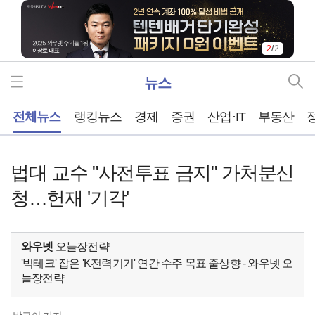
2
/
2
뉴스
홈
전체뉴스
랭킹뉴스
경제
증권
산업·IT
부동산
법대 교수 "사전투표 금지" 가처분신
청…헌재 '기각'
와우넷
오늘장전략
'빅테크' 잡은 'K전력기기' 연간 수주 목표 줄상향 - 와우넷 오
늘장전략