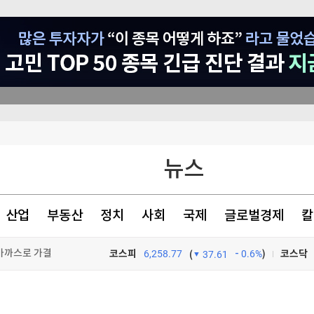
뉴스
에 英 '시끌'
선 전망 안갯속
산업
부동산
정치
사회
국제
글로벌경제
칼
 거래 가능성
 가까스로 가결
코스피
6,258.77
0.6%
)
코스닥
(
37.61
TV프로그램
와우