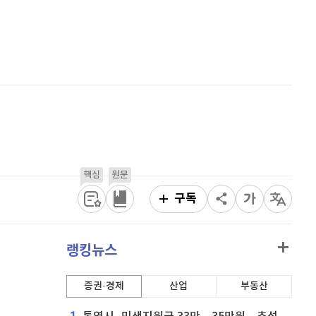
비트코인 골드
1,313
(
-763.82%
)
홈
AI추천
퀀텀
935
(
2.07%
)
품
마켓이슈
특징주
이벤트
이더리움 클래식
9,170
(
0.49%
)
비트코인
91,339,000
(
-0.01%
)
핵심
원문
구독
랭킹뉴스
증권·경제
산업
부동산
1