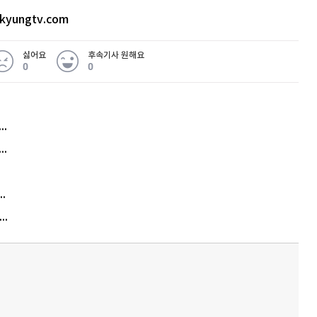
kyungtv.com
싫어요
후속기사 원해요
0
0
허지웅 "우리가 지지한 인간들이 이 꼴을"...또 소신 발언
아내 가출하자 성매매女 불러 음주, 아들 살해한 30대
김원훈 주식 1억8천 올인했는데…현실은 '-2,400만원'
"우리 애 사진 왜 적어요?" 민원 폭발…세상이 어쩌다