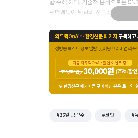
합 수혜 기대. 기술적 분석으로는 S
[할인50%] 한·미 투자 올인원 클래스
해외증시
펀더멘털이 탄탄해 전고점 돌파 가능성 있
26일 공략주
코인