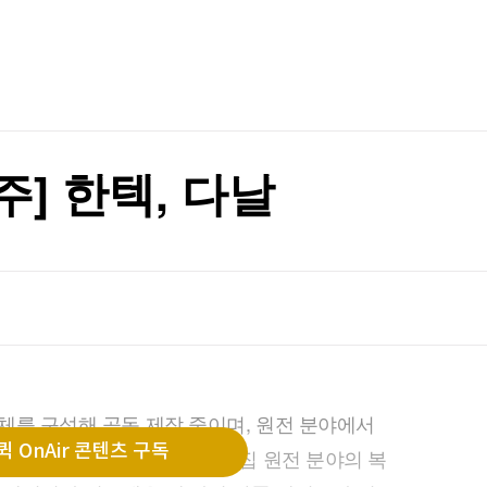
TV홈
무료방송
전체뉴스
증권
파트너스
경제
종목핫라인
추천 상
산업
에 英 '시끌'
경제
오늘의 
정치
에 英 '시끌'
생활경제
수익후기
국제
기업·CEO
이벤트
칼럼·연재
주] 한텍, 다날
특집방송
전체 프로그램
채널/편성
지역별채널
)
편성표
의체를 구성해 공동 제작 중이며, 원전 분야에서
 OnAir 콘텐츠 구독
 전망됨. LNG 프로젝트 탄소포집 원전 분야의 복