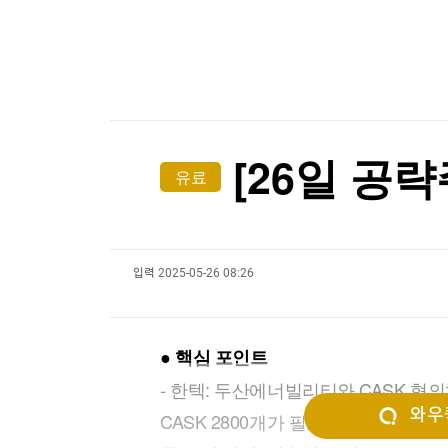
한국경제TV
뉴스홈
[온에어] ETF 골든타임
머니팜 모닝라이브
증권
굿모닝 작전
금융
찰스 3세도 '백인 영국인' 아니다?…극우당 분류법
오늘장 뭐사지?
부동산
찰스 3세도 '백인 영국인' 아니다?…극우당 분류법
[오후5시] 뉴스플러스
사회
온로드 (ON ROAD) 인사이트
글로벌경제
[26일 공략
유료
랭킹뉴스
입력
2025-05-26 08:26
미네르바아카데미
증권 데이터
스페셜강의
특징주 뉴스
● 핵심 포인트
투자/재테크
매매신호 (랭킹100
부동산/세무
투자분석
- 한텍: 두산에너빌리티와 CASK 협
산업
국내증시
와우퀵
CASK 2800개가 필요해 긍정적으로
[모집-3기-] 돈버는 트레이딩 투자 북클럽
환율