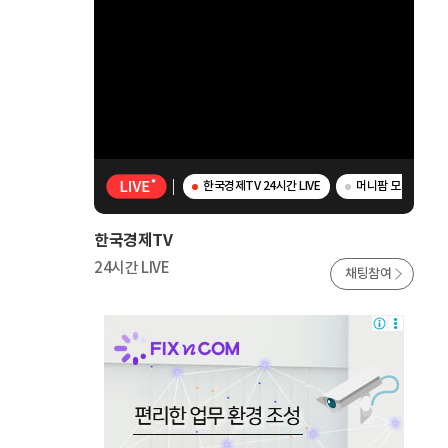
한국경제TV 24시간 LIVE
머니팜 모닝라이브 
한국경제TV
24시간 LIVE
채팅참여