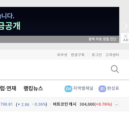
종목 무료 정밀 진단
와우넷
한경구독
로그인
고객센터
비트코인
91,339,000
(
-0.01%
)
이더리움
2,695,000
(
0.11%
)
럼·연재
랭킹뉴스
지역별채널
편성표
리플
1,455
(
0.76%
)
798.81
0.36%
)
비트코인 캐시
304,600
(
0.76%
)
(
2.86
이오스
896
(
-0.45%
)
넷
주식창