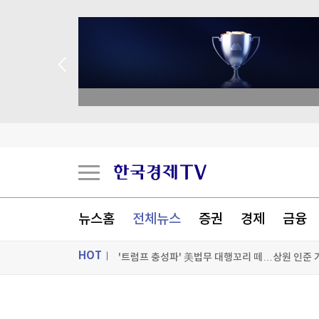
 애널리스트 업종 분석
찰스 3세도 '백인 영국인' 아니다?…극우당 분류법
우크라 여론, 젤렌스키보다 잘루즈니 믿는다…대
뉴스홈
전체뉴스
증권
경제
금융
SK하이닉스, 中공장 지분 매각 저울질…4조원대
HOT
'트럼프 충성파' 美법무 대행꼬리 떼…상원 인준
[포토+] 박정민, '멋짐 가득한 모습~'
ON AIR
뉴스
"나야, '흑백요리사' 시즌3"