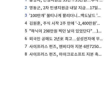
통영시, 민생지원금 33만→35만원…추석 전 푼다
2
영동군, 2차 민생지원금 내달 지급…17일부터 신청 접수
3
'100만개' 불티나게 팔리더니...맥도날드 '충주찰옥수수버거' 돌연 판매 종료
4
김원훈, 주식 시작 2주 만에 '-2,400만원'…"차 한 대 값 날렸다"
5
"하닉이 298만원 찍던 날이 있었단다"…100만 클릭 '전래동화' 정체
6
외국인 공매도 2년來 최고…삼성전자에 무슨일이 [B급기자의 B급리포트]
7
사이프러스 펀즈, 엔비디아 지분 6만7250주 매각
8
사이프러스 펀즈, 마이크로소프트 지분 축소...3만3천 주 매각