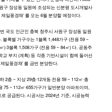
 서원구 장성동 일원에 조성되는 신분평 도시개발사
 제일풍경채' 를 오는 6월 분양할 예정이다.
번 국도 인근인 충북 청주시 서원구 장성동 일원
. 블록별 가구수는 1블록 1,448가구 (전용 59 ~
2㎡)·3블록 1,508가구 (전용 59 ~ 84㎡) 다. 공동주
교 부지 (계획) 등 각종 기반시설이 함께 들어선
 제일풍경채' 를 금번 분양한다.
층 ~ 지상 29층·12개동·전용 59 ~ 112㎡·총
용 75 ~ 112㎡·655가구가 일반분양 아파트이며,
트로 공급된다. 시공사는 2024년 기준, 시공능력