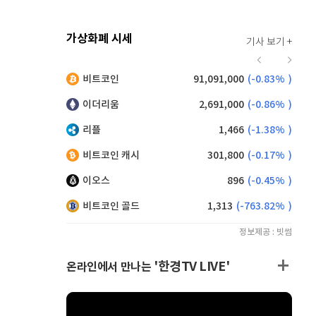
가상화폐 시세
기사 보기 +
916
(
-0.44%
)
비트코인
91,091,000
(
-0.83%
)
,175
(
0.82%
)
이더리움
2,691,000
(
-0.86%
)
리플
1,466
(
-1.38%
)
비트코인 캐시
301,800
(
-0.17%
)
이오스
896
(
-0.45%
)
비트코인 골드
1,313
(
-763.82%
)
정보제공 : 빗썸
'한경TV LIVE'
온라인에서 만나는