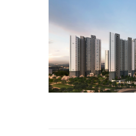
[할인50%] 한·미 투자 올인원 클래스
해외증시