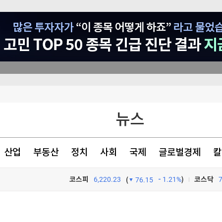
억원…"퀀텀 점프"(종합)
신호
뉴스
비상'
산업
부동산
정치
사회
국제
글로벌경제
칼
코스피
6,220.23
1.21%
)
코스닥
(
76.15
TV프로그램
와우
억원…"퀀텀 점프"(종합)