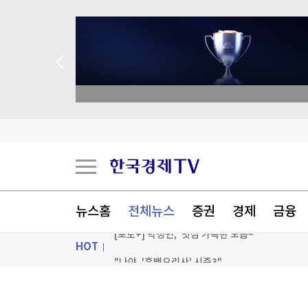
academy.co.kr
GS리테일 2분기 영업익 27.5% 증가한 1천94
대우건설, 모잠비크 초대형 LNG 플랜트 수주 청
알테오젠 2분기 영업이익 342억원…흑자 전환
바다에 떠다니던 '수상한 상자'…휴가철 해안가 '
뉴스홈
전체뉴스
증권
경제
금융
[포토+] 박정민, '멋짐 가득한 모습~'
HOT
"나야, '흑백요리사' 시즌3"
[온에어] 출발증시 2부
ON AIR
뉴스
GS리테일 2분기 영업익 27.5% 증가한 1천94