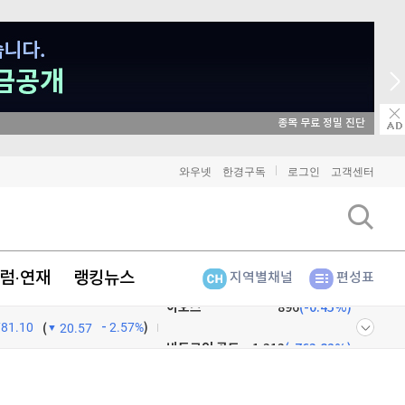
비트코인
91,105,000
종목 무료 정밀 진단
(
-0.81%
)
이더리움
2,691,000
(
-0.86%
)
와우넷
한경구독
로그인
고객센터
리플
1,466
(
-1.38%
)
비트코인 캐시
301,800
(
-0.17%
)
럼·연재
랭킹뉴스
지역별채널
편성표
이오스
896
(
-0.45%
)
781.10
2.57%
)
비트코인 골드
1,313
(
-763.82%
)
(
20.57
퀀텀
916
(
-0.44%
)
넷
주식창