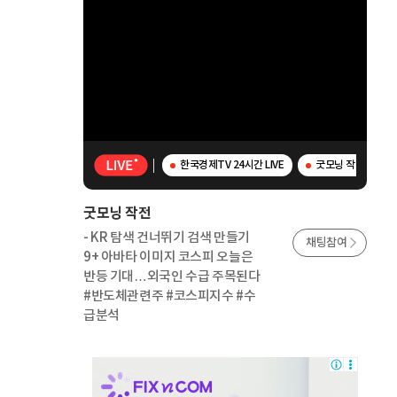
한국경제TV 24시간 LIVE
굿모닝 작전 - K
굿모닝 작전
- KR 탐색 건너뛰기 검색 만들기
채팅참여
9+ 아바타 이미지 코스피 오늘은
반등 기대…외국인 수급 주목된다
#반도체관련주 #코스피지수 #수
급분석