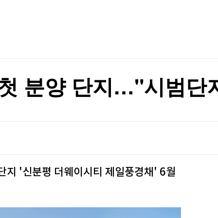
TV홈
무료방송
전체뉴스
억원…"퀀텀 점프"(종합)
증권
파트너스
경제
종목핫라인
추천 상
산업
경제
오늘의 
정치
생활경제
수익후기
국제
기업·CEO
이벤트
칼럼·연재
첫 분양 단지…"시범단지
특집방송
전체 프로그램
채널/편성
지역별채널
 단지 '신분평 더웨이시티 제일풍경채' 6월
)
편성표