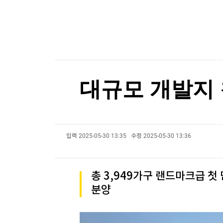
한국경제TV
뉴스홈
GS리테일 2분기 영업익 27.5% 증가한 1천94
머니팜 모닝라이브
증권
굿모닝 작전
금융
오늘장 뭐사지?
부동산
[오후5시] 뉴스플러스
사회
온로드 (ON ROAD) 인사이트
글로벌경제
대규모 개발지 
랭킹뉴스
입력
2025-05-30 13:35
수정
2025-05-30 13:36
미네르바아카데미
증권 데이터
스페셜강의
특징주 뉴스
총 3,949가구 랜드마크급 첫
투자/재테크
매매신호 (랭킹100
분양
부동산/세무
투자분석
산업
국내증시
[모집-3기-] 돈버는 트레이딩 투자 북클럽
환율