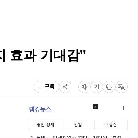
이더리움 클래식
9,175
(
0.82%
)
홈
AI추천
비트코인
91,105,000
(
-0.81%
)
품
마켓이슈
특징주
이벤트
 효과 기대감"
구독
랭킹뉴스
증권·경제
산업
부동산
1