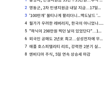
통영시, 민생지원금 33만→35만원…추석 전 푼다
2
영동군, 2차 민생지원금 내달 지급…17일부터 신청 접수
3
'100만개' 불티나게 팔리더니...맥도날드 '충주찰옥수수버거' 돌연 판매 종료
4
월가가 우려한 레버리지, 한국이 아니었나...'상황 인식' 못한 아셴브레너의 추락
5
"하닉이 298만원 찍던 날이 있었단다"…100만 클릭 '전래동화' 정체
6
외국인 공매도 2년來 최고…삼성전자에 무슨일이 [B급기자의 B급리포트]
7
애플 호스피탤리티 리트, 강력한 2분기 실적 발표 세부 내용 공개
8
엔비디아 주식, 5일 연속 상승세 마감