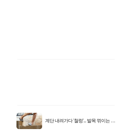
계단 내려가다 '철렁'... 발목 꺾이는 이
유