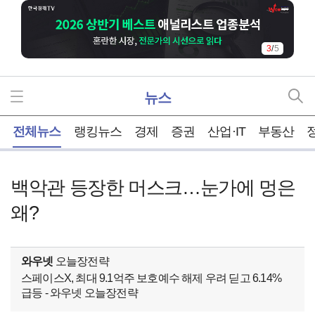
3
/
5
뉴스
홈
전체뉴스
랭킹뉴스
경제
증권
산업·IT
부동산
백악관 등장한 머스크…눈가에 멍은
왜?
와우넷
오늘장전략
스페이스X, 최대 9.1억주 보호예수 해제 우려 딛고 6.14%
급등 - 와우넷 오늘장전략