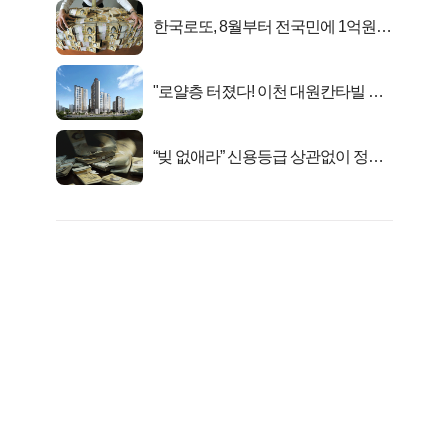
한국로또, 8월부터 전국민에 1억원씩
준다
"로얄층 터졌다! 이천 대원칸타빌 잔
여세대 긴급 공개"
“빚 없애라” 신용등급 상관없이 정부
서 2억지원!