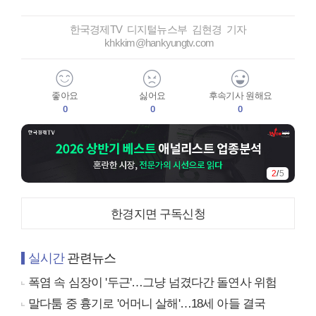
한국경제TV 디지털뉴스부 김현경 기자
khkkim@hankyungtv.com
좋아요
싫어요
후속기사 원해요
0
0
0
2
/
5
한경지면 구독신청
실시간
관련뉴스
폭염 속 심장이 '두근'…그냥 넘겼다간 돌연사 위험
말다툼 중 흉기로 '어머니 살해'…18세 아들 결국