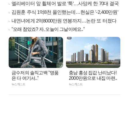
엘리베이터 앞 휠체어 발로 '툭'…사망케 한 70대 결국
김원훈 주식 1억8천 올인했는데…현실은 '-2,400만원'
내연녀에게 2억8000만원 연봉까지…논란 또 터졌다
"오래 참았죠? 자, 오늘이 그날이에요.."
금수저의 솔직고백 "명품
충남 홍성 집값 난리났다!
은 다 여기서.."
2000만원으로 내집 마련..
뉴스캐스트
뉴스캐스트