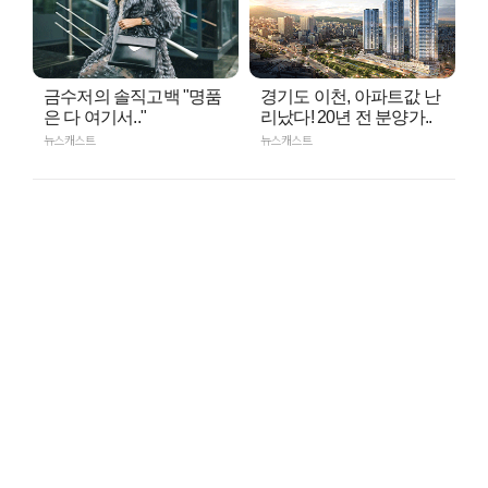
금수저의 솔직고백 "명품
경기도 이천, 아파트값 난
은 다 여기서.."
리났다! 20년 전 분양가..
뉴스캐스트
뉴스캐스트