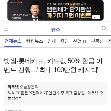
2
/
2
뉴스
홈
전체뉴스
랭킹뉴스
경제
증권
산업·IT
부동산
빗썸-롯데카드, 카드값 50% 환급 이
벤트 진행…"최대 100만원 캐시백"
와우넷
오늘장전략
'빅테크' 잡은 'K전력기기' 연간 수주 목표 줄상향 - 와우넷 오
늘장전략