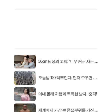
30cm 남성의 고백: “너무 커서 사는 게
행복해요”
오늘밤 187억뿌린다, 먼저 주우면 최
대1억..!
아내 몰래 처형과 목욕한 남자.. 충격!
세계에서 가장 큰 중요부위를 가진 남