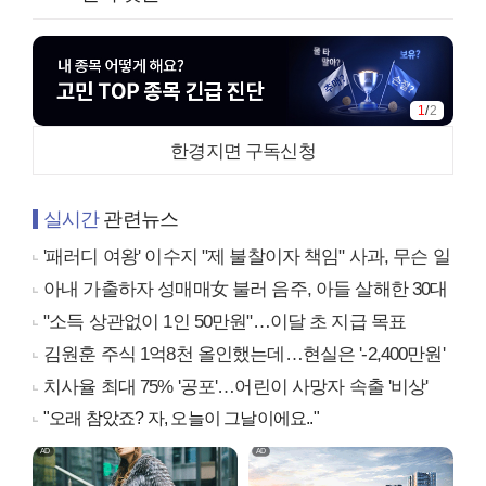
1
/
2
한경지면 구독신청
실시간
관련뉴스
'패러디 여왕' 이수지 "제 불찰이자 책임" 사과, 무슨 일
아내 가출하자 성매매女 불러 음주, 아들 살해한 30대
"소득 상관없이 1인 50만원"…이달 초 지급 목표
김원훈 주식 1억8천 올인했는데…현실은 '-2,400만원'
치사율 최대 75% '공포'…어린이 사망자 속출 '비상'
"오래 참았죠? 자, 오늘이 그날이에요.."