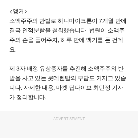
00:10
03:47
일반배속
<앵커>
소액주주의 반발로 하나마이크론이 7개월 만에
결국 인적분할을 철회했습니다. 법원이 소액주
주의 손을 들어주자, 하루 만에 백기를 든 건데
요.
제 3자 배정 유상증자를 추진해 소액주주의 반
발을 사고 있는 롯데렌탈의 부담도 커지고 있습
니다. 자세한 내용, 마켓 딥다이브 최민정 기자
가 정리합니다.
ADVERTISEMENT