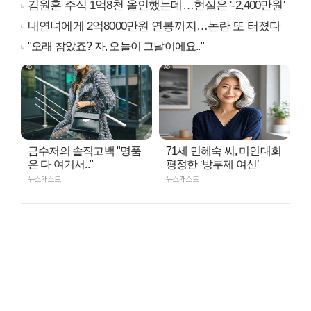
김원훈 주식 1억8천 올인했는데…현실은 '-2,400만원'
내연녀에게 2억8000만원 연봉까지…논란 또 터졌다
"오래 참았죠? 자, 오늘이 그날이에요.."
금수저의 솔직고백 "명품
71세 민혜숙 씨, 미인대회
은 다 여기서.."
평정한 ‘방부제 여신’
뉴스캐스트
뉴스캐스트