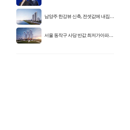
키움에셋!
남양주 한강뷰 신축, 전셋값에 내집마
련!
서울 동작구 사당 반값 최저가아파트
마지막...