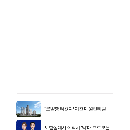
"로얄층 터졌다! 이천 대원칸타빌 잔
여세대 긴급 공개"
보험설계사 이직시 ‘억’대 프로모션!