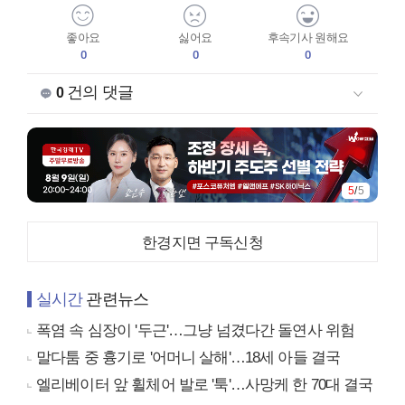
좋아요
싫어요
후속기사 원해요
0
0
0
건의 댓글
0
5
/
5
한경지면 구독신청
실시간
관련뉴스
폭염 속 심장이 '두근'…그냥 넘겼다간 돌연사 위험
말다툼 중 흉기로 '어머니 살해'…18세 아들 결국
엘리베이터 앞 휠체어 발로 '툭'…사망케 한 70대 결국