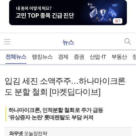
1
/
5
뉴스
홈
전체뉴스
랭킹뉴스
경제
증권
산업·IT
부동산
입김 세진 소액주주…하나마이크론
도 분할 철회 [마켓딥다이브]
하나마이크론, 인적분할 철회로 주가 급등
'유상증자 논란' 롯데렌탈도 부담 커져
와우넷
오늘장전략