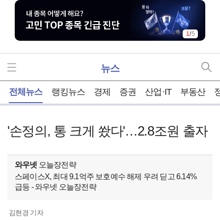
1
/
5
뉴스
홈
전체뉴스
랭킹뉴스
경제
증권
산업·IT
부동산
'손정의, 통 크게 쐈다'…2.8조원 출자
와우넷
오늘장전략
스페이스X, 최대 9.1억주 보호예수 해제 우려 딛고 6.14%
급등 - 와우넷 오늘장전략
김현경 기자