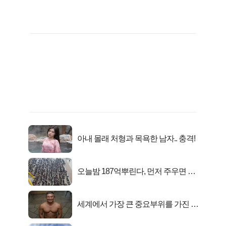
아내 몰래 처형과 목욕한 남자.. 충격!
오늘밤 187억뿌린다, 먼저 주우면 최
대1억..!
세계에서 가장 큰 중요부위를 가진 남
자의 진실