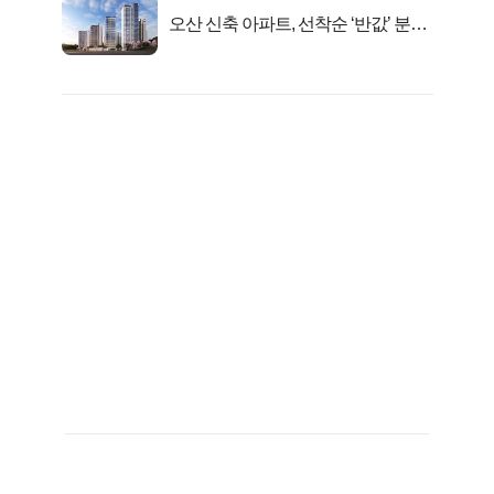
오산 신축 아파트, 선착순 ‘반값’ 분양
시작..