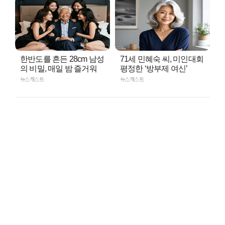
한반도를 흔든 28cm 남성
71세 민혜숙 씨, 미인대회
의 비밀, 매일 밤 즐거워
평정한 ‘방부제 여신’
뉴스캐스트
뉴스캐스트