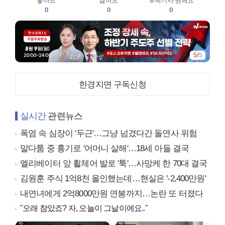
좋아요
싫어요
후속기사 원해요
0
0
0
5
/
5
한경지면 구독신청
실시간
관련뉴스
폭염 속 심장이 '두근'…그냥 넘겼다간 돌연사 위험
말다툼 중 흉기로 '어머니 살해'…18세 아들 결국
엘리베이터 앞 휠체어 발로 '툭'…사망케 한 70대 결국
김원훈 주식 1억8천 올인했는데…현실은 '-2,400만원'
내연녀에게 2억8000만원 연봉까지…논란 또 터졌다
"오래 참았죠? 자, 오늘이 그날이에요.."