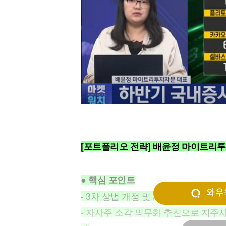
[할인50%] 한·미 투자 올인원 클래스
해외증시
[포트폴리오 전략] 배윤정 마이트리
● 핵심 포인트
와우퀵
- 3차 상법 개정 및 세제 개편 논의 
- 자사주 소각 의무화 추진으로 지주사