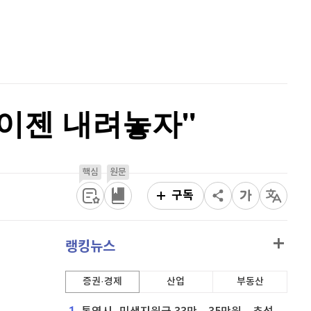
퀀텀
921
(
0.11%
)
홈
AI추천
이더리움 클래식
9,155
(
0.6%
)
품
마켓이슈
특징주
이벤트
비트코인
91,840,000
(
0%
)
 이젠 내려놓자"
핵심
원문
구독
랭킹뉴스
증권·경제
산업
부동산
1