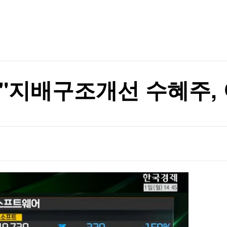
TV홈
무료방송
전체뉴스
차원 위협"(종합)
증권
파트너스
경제
종목핫라인
추천 상
산업
차원 위협"(종합)
경제
오늘의 
정치
생활경제
수익후기
국제
기업·CEO
이벤트
칼럼·연재
 "지배구조개선 수혜주,
특집방송
전체 프로그램
채널/편성
지역별채널
)
편성표