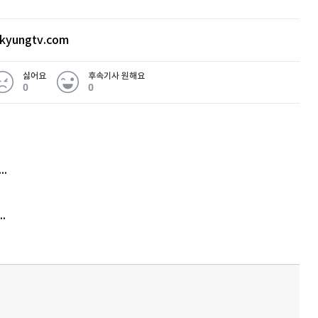
kyungtv.com
싫어요
후속기사 원해요
0
0
 무슨 일
아내 가출하자 성매매女 불러 음주, 아들 살해한 30대
김원훈 주식 1억8천 올인했는데…현실은 '-2,400만원'
'비상'