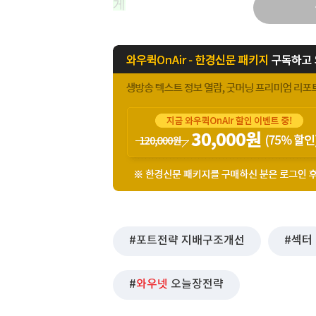
게
포트전략 지배구조개선
섹터
와우넷
오늘장전략