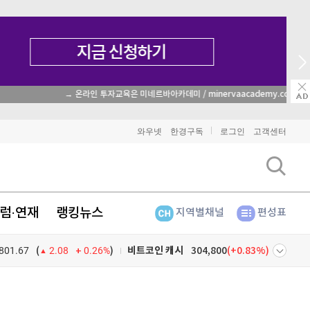
→ 온라인 투자교육은 미네르바아카데미 / minervaacademy.co.kr
비트코인
91,840,000
(
0%
)
와우넷
한경구독
로그인
고객센터
이더리움
2,718,000
(
0.15%
)
리플
1,484
(
-0.13%
)
럼·연재
랭킹뉴스
지역별채널
편성표
비트코인 캐시
304,800
(
0.83%
)
801.67
0.26%
)
이오스
896
(
-0.45%
)
(
2.08
비트코인 골드
1,313
(
-763.82%
)
넷
주식창