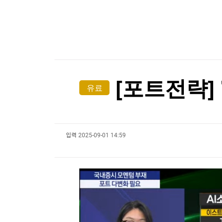
한국경제TV
뉴스홈
공항에 폭발물 탑재 드론까지…독일 정부 "새로운 
머니팜 모닝라이브
증권
굿모닝 작전
금융
공항에 폭발물 탑재 드론까지…독일 정부 "새로운 
오늘장 뭐사지?
부동산
[오후5시] 뉴스플러스
사회
온로드 (ON ROAD) 인사이트
글로벌경제
[포트전략]
유료
랭킹뉴스
입력
2025-09-01 14:59
미네르바아카데미
증권 데이터
스페셜강의
특징주 뉴스
투자/재테크
매매신호 (랭킹100
부동산/세무
투자분석
산업
국내증시
[모집-3기-] 돈버는 트레이딩 투자 북클럽
환율