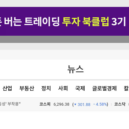
차원 위협"(종합)
뉴스
헌·입법 추진
팔린다
산업
부동산
정치
사회
국제
글로벌경제
칼
동성' 부작용"
코스피
6,296.38
4.58%
)
코스닥
(
301.88
TV프로그램
와우