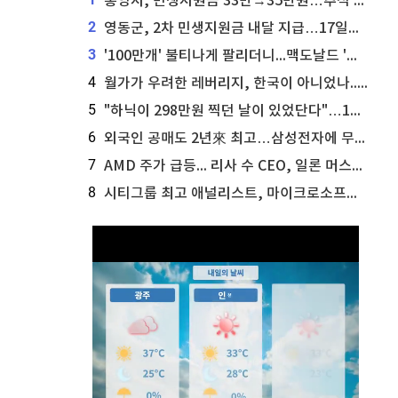
통영시, 민생지원금 33만→35만원…추석 전 푼다
2
영동군, 2차 민생지원금 내달 지급…17일부터 신청 접수
3
'100만개' 불티나게 팔리더니...맥도날드 '충주찰옥수수버거' 돌연 판매 종료
4
월가가 우려한 레버리지, 한국이 아니었나...'상황 인식' 못한 아셴브레너의 추락
5
"하닉이 298만원 찍던 날이 있었단다"…100만 클릭 '전래동화' 정체
6
외국인 공매도 2년來 최고…삼성전자에 무슨일이 [B급기자의 B급리포트]
7
AMD 주가 급등... 리사 수 CEO, 일론 머스크의 엔비디아 찬사에 담담한 반응
8
시티그룹 최고 애널리스트, 마이크로소프트 애저 매출 성공에 주가 전망 상향