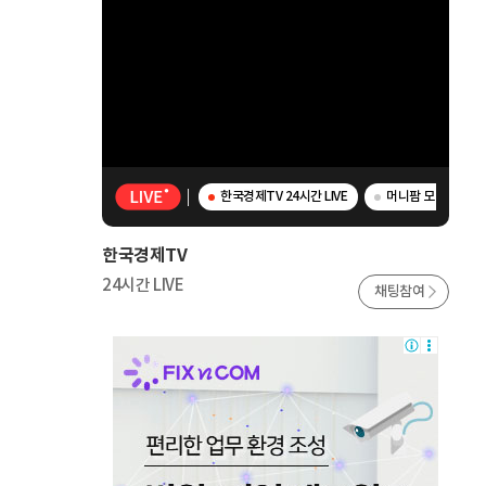
한국경제TV 24시간 LIVE
머니팜 모닝라이브 -
한국경제TV
24시간 LIVE
채팅참여