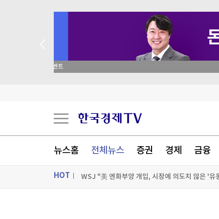
 꽝 없는 룰렛 이벤트
공항에 폭발물 탑재 드론까지…독일 정부 "새로운 
"조직범죄 가담만 해도 처벌"…칠레, 치안강화 개
유럽 저가항공 이지젯, 미 아폴로에 10.9조원에 
뉴스홈
전체뉴스
증권
경제
금융
WSJ "美 엔화부양 개입, 시장에 의도치 않은 '유
HOT
[포토+] 박정민, '멋짐 가득한 모습~'
"나야, '흑백요리사' 시즌3"
ON AIR
뉴스
[온에어] 더 워룸