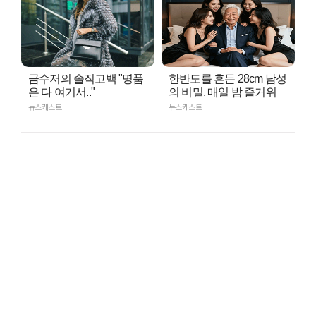
금수저의 솔직고백 "명품
한반도를 흔든 28cm 남성
은 다 여기서.."
의 비밀, 매일 밤 즐거워
뉴스캐스트
뉴스캐스트