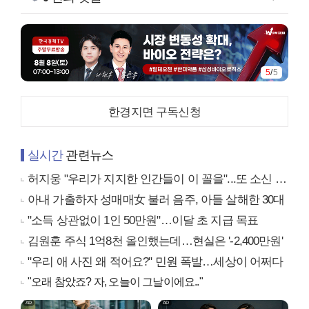
5
/
5
한경지면 구독신청
실시간
관련뉴스
허지웅 "우리가 지지한 인간들이 이 꼴을"...또 소신 발언
아내 가출하자 성매매女 불러 음주, 아들 살해한 30대
"소득 상관없이 1인 50만원"…이달 초 지급 목표
김원훈 주식 1억8천 올인했는데…현실은 '-2,400만원'
"우리 애 사진 왜 적어요?" 민원 폭발…세상이 어쩌다
"오래 참았죠? 자, 오늘이 그날이에요.."