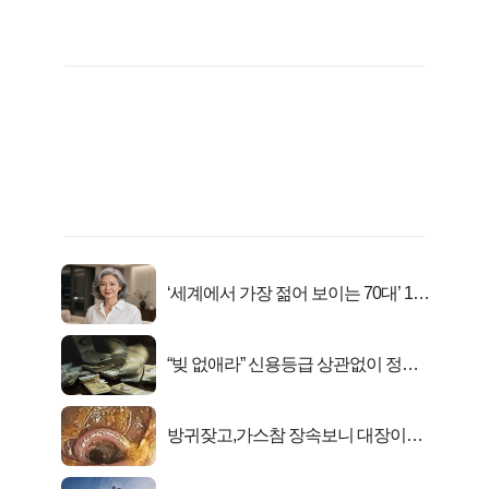
‘세계에서 가장 젊어 보이는 70대’ 1위
선정…
“빚 없애라” 신용등급 상관없이 정부
서 2억지원!
방귀잦고,가스참 장속보니 대장이아
니라..