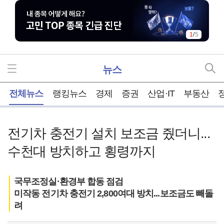
1
/
5
뉴스
홈
전체뉴스
랭킹뉴스
경제
증권
산업·IT
부동산
전기차 충전기 설치 보조금 줬더니...
수천대 방치하고 횡령까지
국무조정실·환경부 합동 점검
미작동 전기차 충전기 2,800여대 방치...보조금도 빼돌
려