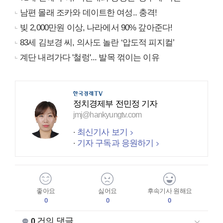
남편 몰래 조카와 데이트한 여성.. 충격!
빚 2,000만원 이상, 나라에서 90% 갚아준다!
83세 김보경 씨, 의사도 놀란 ‘압도적 피지컬’
계단 내려가다 '철렁'... 발목 꺾이는 이유
정치경제부 전민정 기자
jmj@hankyungtv.com
최신기사 보기
기자 구독과 응원하기
좋아요
싫어요
후속기사 원해요
0
0
0
건의 댓글
0