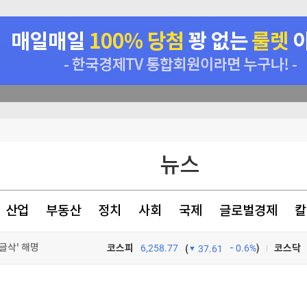
뉴스
산업
부동산
정치
사회
국제
글로벌경제
칼
글삭' 해명
코스피
6,258.77
0.6%
)
코스닥
(
37.61
자 인정
TV프로그램
와우
입장과 무관"