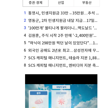
증권·경제
산업
부동산
1
통영시, 민생지원금 33만→35만원…추석 전 푼다
2
영동군, 2차 민생지원금 내달 지급…17일부터 신청 접수
3
'100만개' 불티나게 팔리더니...맥도날드 '충주찰옥수수버거' 돌연 판매 종료
4
김원훈, 주식 시작 2주 만에 '-2,400만원'…"차 한 대 값 날렸다"
5
"하닉이 298만원 찍던 날이 있었단다"…100만 클릭 '전래동화' 정체
6
외국인 공매도 2년來 최고…삼성전자에 무슨일이 [B급기자의 B급리포트]
7
SCS 캐피털 매니지먼트, 테슬라 지분 1,889주 추가 매수
8
SCS 캐피털 매니지먼트, 엔비디아 지분 축소...8,590주 매도