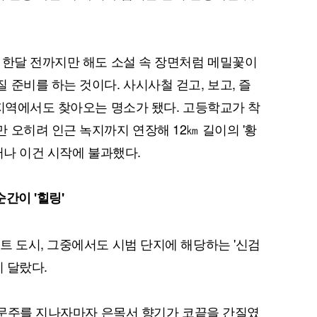
 한달 전까지만 해도 소설 속 장면처럼 메밀꽃이
준비를 하는 것이다. 사시사철 걷고, 보고, 즐
 지역에서도 찾아오는 명소가 됐다. 고등학교가 착
퀀텀
 오히려 인근 녹지까지 연장해 12㎞ 길이의 '황
이더리움 클래식
9
러나 이건 시작에 불과했다.
간이 '힐링'
트 도시, 그중에서도 시범 단지에 해당하는 '신검
이 달랐다.
의 문주를 지나자마자 은목서 향기가 코끝을 간질였