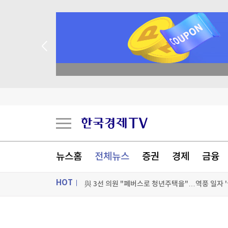
종목 무료 정밀 진단
뉴스홈
전체뉴스
증권
경제
금융
HOT
與 3선 의원 "폐버스로 청년주택을"…역풍 일자 '
'장윤기 사건' 피해자 구하려다 다친 고교생, 의상
ON AIR
뉴스
與, 황희 '폐버스 청년주택' 제안에 선긋기…"당 