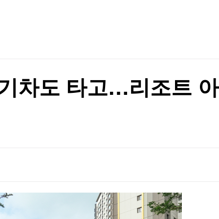
TV홈
무료방송
전체뉴스
'딱 걸렸다'
증권
파트너스
경제
종목핫라인
추천 상
산업
경제
오늘의 
정치
생활경제
수익후기
국제
기업·CEO
이벤트
칼럼·연재
 기차도 타고…리조트 아
특집방송
글삭' 해명
전체 프로그램
글삭' 해명
채널/편성
지역별채널
)
편성표