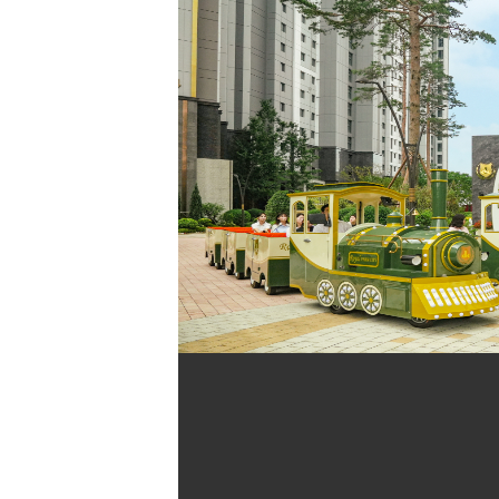
[할인50%] 한·미 투자 올인원 클래스
해외증시