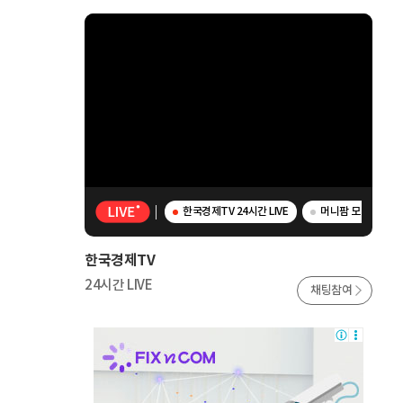
한국경제TV 24시간 LIVE
머니팜 모닝라이브 
한국경제TV
24시간 LIVE
채팅참여