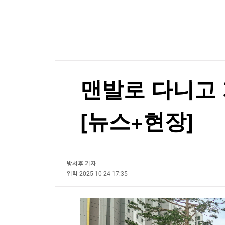
한국경제TV
뉴스홈
죄수에게 햄버거 건네고 7000만원 꿀꺽…교도관 
머니팜 모닝라이브
증권
굿모닝 작전
금융
[포토+] 박정민, '멋짐 가득한 모습~'
오늘장 뭐사지?
부동산
"나야, '흑백요리사' 시즌3"
[오후5시] 뉴스플러스
사회
온로드 (ON ROAD) 인사이트
글로벌경제
[온에어] 더 워룸
맨발로 다니고
랭킹뉴스
與 3선 의원 "폐버스로 청년주택을"…역풍 일자 '
[뉴스+현장]
與 3선 의원 "폐버스로 청년주택을"…역풍 일자 '
미네르바아카데미
증권 데이터
방서후 기자
스페셜강의
특징주 뉴스
입력
2025-10-24 17:35
투자/재테크
매매신호 (랭킹100
부동산/세무
투자분석
산업
국내증시
[모집-3기-] 돈버는 트레이딩 투자 북클럽
환율