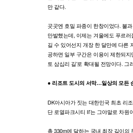
만 같다.
곳곳엔 호밀 파종이 한창이었다. 불과
만발했는데, 이제는 겨울에도 푸르러질 
길 수 있어선지 개장 한 달만에 다른
공하면 일부 구간은 이용이 제한되지만
토 삼십리 길'로 확대될 전망이다. 그
● 리조트 도시의 서막…일상의 모든 순
DK아시아가 짓는 대한민국 최초 리조
단 로열파크시티 II'는 그야말로 차원
총 330m에 달하는 국내 최장 길이