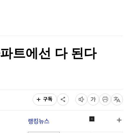
리플
1,459
(
-1.89%
)
홈
AI추천
비트코인 캐시
305,200
(
0.96%
)
품
마켓이슈
특징주
이벤트
이오스
896
(
-0.45%
)
비트코인 골드
1,313
(
-763.82%
)
파트에선 다 된다
퀀텀
916
(
-0.44%
)
이더리움 클래식
9,195
(
1.04%
)
비트코인
91,788,000
(
-0.05%
)
구독
랭킹뉴스