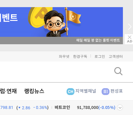
매일 매일 꽝 없는 룰렛 이벤트
와우넷
한경구독
로그인
고객센터
럼·연재
랭킹뉴스
지역별채널
편성표
798.81
0.36%
)
비트코인
91,788,000
(
-0.05%
)
(
2.86
이더리움
2,705,000
(
-0.33%
)
넷
주식창