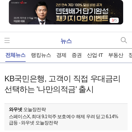
3
/
5
뉴스
홈
전체뉴스
랭킹뉴스
경제
증권
산업·IT
부동산
KB국민은행, 고객이 직접 우대금리
선택하는 '나만의적금' 출시
와우넷
오늘장전략
스페이스X, 최대 9.1억주 보호예수 해제 우려 딛고 6.14%
급등 - 와우넷 오늘장전략