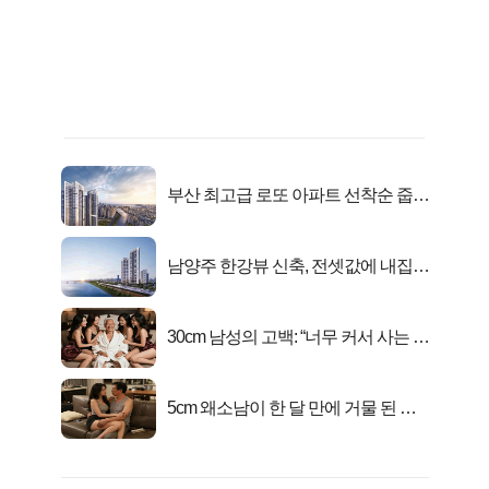
부산 최고급 로또 아파트 선착순 줍줍
떴다!
남양주 한강뷰 신축, 전셋값에 내집마
련!
30cm 남성의 고백: “너무 커서 사는 게
행복해요”
5cm 왜소남이 한 달 만에 거물 된 사
연