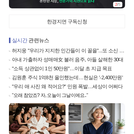
2
/
5
한경지면 구독신청
실시간
관련뉴스
허지웅 "우리가 지지한 인간들이 이 꼴을"...또 소신 발언
아내 가출하자 성매매女 불러 음주, 아들 살해한 30대
"소득 상관없이 1인 50만원"…이달 초 지급 목표
김원훈 주식 1억8천 올인했는데…현실은 '-2,400만원'
"우리 애 사진 왜 적어요?" 민원 폭발…세상이 어쩌다
"오래 참았죠? 자, 오늘이 그날이에요.."