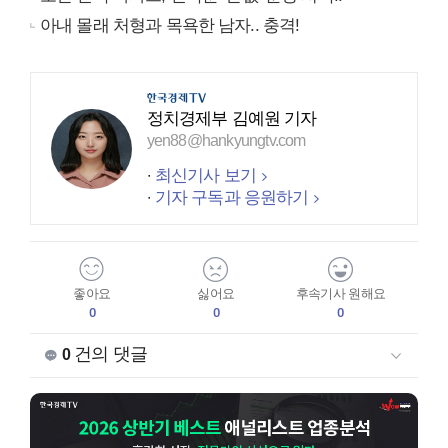
아내 몰래 처형과 목욕한 남자.. 충격!
정치경제부 김예원 기자
yen88@hankyungtv.com
최신기사 보기
기자 구독과 응원하기
좋아요
싫어요
후속기사 원해요
0
0
0
건의 댓글
0