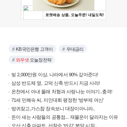
KB국민은행 고객이
우대금리
와우넷
오늘장전략
빚 2,000만원 이상, 나라에서 90% 갚아준다!
삼성 반도체 옆, 고덕 신축 반드시 지금 사라!
온천에서 아내 몰래 처형과 사랑나눈 이야기..충격!
71세 민혜숙 씨, 미인대회 평정한 ‘방부제 여신’
방귀잦고,가스참 장속보니 대장이아니라..
돈이 새는 사람들의 공통점... 재물운이 달라지는 이유
오산 신축 아파트, 선착순 ‘반값’ 분양 시작..