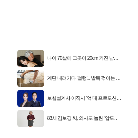
나이 70살에 그곳이 20cm 커진 남자..
충격!
계단 내려가다 '철렁'... 발목 꺾이는 이
유
보험설계사 이직시 ‘억’대 프로모션!
키움에셋!
83세 김보경 씨, 의사도 놀란 ‘압도적
피지컬’