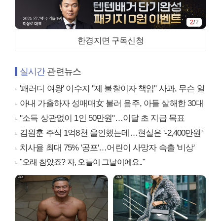
2
/
2
한경지면 구독신청
실시간
관련뉴스
'패러디 여왕' 이수지 "제 불찰이자 책임" 사과, 무슨 일
아내 가출하자 성매매女 불러 음주, 아들 살해한 30대
"소득 상관없이 1인 50만원"…이달 초 지급 목표
김원훈 주식 1억8천 올인했는데…현실은 '-2,400만원'
치사율 최대 75% '공포'…어린이 사망자 속출 '비상'
"오래 참았죠? 자, 오늘이 그날이에요.."