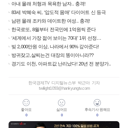
아내 몰래 처형과 목욕한 남자.. 충격!
83세 박혜숙 씨, ‘압도적 몸매’ 다이어트 신 등극
남편 몰래 조카와 데이트한 여성.. 충격!
한국로또, 8월부터 전국민에 1억원씩 준다
‘세계에서 가장 젊어 보이는 70대’ 1위 선정…
빚 2,000만원 이상, 나라에서 90% 갚아준다!
방귀잦고,살찌는건 대장의 똥이아니라??
경기도 이천, 아파트값 난리났다! 20년 전 분양가..
한국경제TV 디지털뉴스부 박근아 기자
twilight1093@hankyungtv.com
좋아요
싫어요
후속기사 원해요
0
0
0