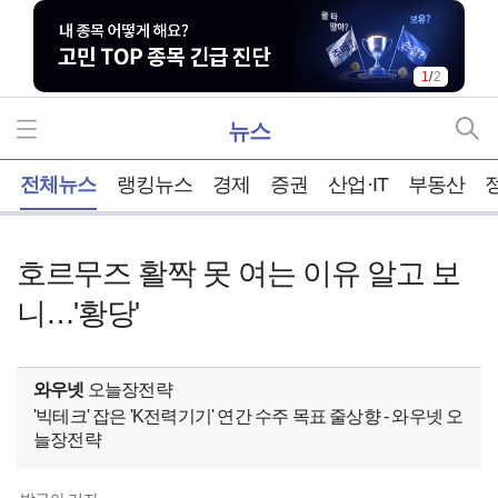
1
/
2
뉴스
홈
전체뉴스
랭킹뉴스
경제
증권
산업·IT
부동산
호르무즈 활짝 못 여는 이유 알고 보
니…'황당'
와우넷
오늘장전략
'빅테크' 잡은 'K전력기기' 연간 수주 목표 줄상향 - 와우넷 오
늘장전략