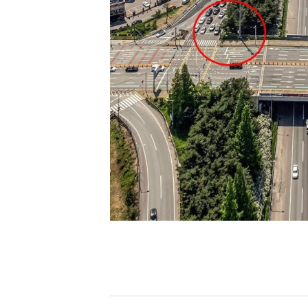
[할인50%] 한·미 투자 올인원 클래스
해외증시