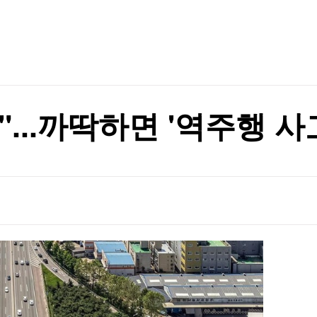
TV홈
무료방송
전체뉴스
증권
파트너스
경제
종목핫라인
추천 상
산업
경제
오늘의 
정치
생활경제
수익후기
국제
기업·CEO
이벤트
칼럼·연재
"...까딱하면 '역주행 사
특집방송
전체 프로그램
채널/편성
지역별채널
)
편성표