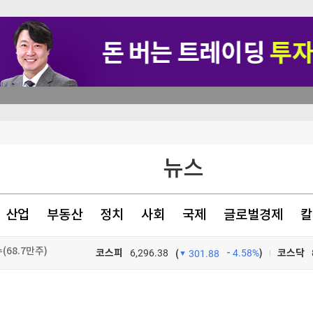
뉴스
 해킹"
.3% 상승
산업
부동산
정치
사회
국제
글로벌경제
칼
(68.7만주)
코스피
6,296.38
4.58%
)
코스닥
(
301.88
TV프로그램
와우