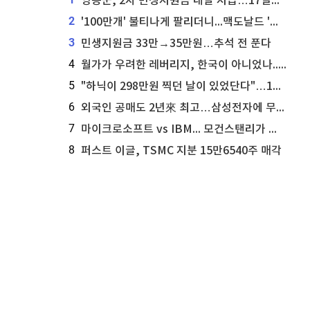
영동군, 2차 민생지원금 내달 지급…17일부터 신청 접수
2
'100만개' 불티나게 팔리더니...맥도날드 '충주찰옥수수버거' 돌연 판매 종료
3
민생지원금 33만→35만원…추석 전 푼다
4
월가가 우려한 레버리지, 한국이 아니었나...'상황 인식' 못한 아셴브레너의 추락
5
"하닉이 298만원 찍던 날이 있었단다"…100만 클릭 '전래동화' 정체
6
외국인 공매도 2년來 최고…삼성전자에 무슨일이 [B급기자의 B급리포트]
7
마이크로소프트 vs IBM... 모건스탠리가 선택한 하이퍼스케일러 투자 유망주
8
퍼스트 이글, TSMC 지분 15만6540주 매각