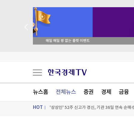
 꽝 없는 룰렛 이벤트
[표] 투자자별 매매동향(6일)
"오픈AI 에이전트, 허깅페이스 침투 전 자체시스템
[속보] 코스피, 4.6% 급락 6,200대…코스닥은 0
뉴스홈
전체뉴스
증권
경제
금융
'상상인' 52주 신고가 경신, 기관 36일 연속 순매수
HOT
[포토+] 박정민, '멋짐 가득한 모습~'
"나야, '흑백요리사' 시즌3"
ON AIR
뉴스
[온에어] 성공투자 오후증시