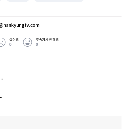
@hankyungtv.com
싫어요
후속기사 원해요
0
0
 무슨 일
아내 가출하자 성매매女 불러 음주, 아들 살해한 30대
김원훈 주식 1억8천 올인했는데…현실은 '-2,400만원'
'비상'