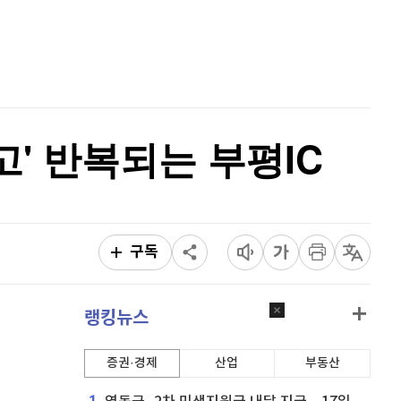
퀀텀
927
(
1.64%
)
홈
AI추천
이더리움 클래식
9,245
(
0.33%
)
품
마켓이슈
특징주
이벤트
비트코인
91,862,000
(
0.21%
)
고' 반복되는 부평IC
구독
랭킹뉴스
증권·경제
산업
부동산
1