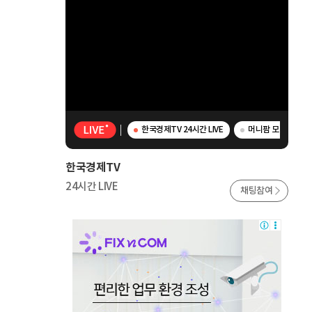
한국경제TV 24시간 LIVE
머니팜 모닝라이브 -
한국경제TV
24시간 LIVE
채팅참여