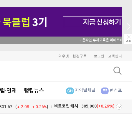
→ 온라인 투자교육은 미네르바아카데미 / minervaacademy.co.kr
비트코인
91,862,000
(
0.21%
)
와우넷
한경구독
로그인
고객센터
이더리움
2,712,000
(
1.65%
)
리플
1,491
(
-1.57%
)
럼·연재
랭킹뉴스
지역별채널
편성표
비트코인 캐시
305,000
(
0.26%
)
801.67
0.26%
)
이오스
896
(
-0.45%
)
(
2.08
비트코인 골드
1,313
(
-763.82%
)
넷
주식창