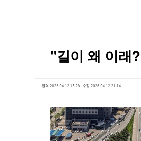
한국경제TV
뉴스홈
[표] 투자자별 매매동향(6일)
머니팜 모닝라이브
증권
굿모닝 작전
금융
[표] 투자자별 매매동향(6일)
오늘장 뭐사지?
부동산
[오후5시] 뉴스플러스
사회
온로드 (ON ROAD) 인사이트
글로벌경제
"길이 왜 이래?
랭킹뉴스
입력
2026-04-12 15:28
수정
2026-04-12 21:14
미네르바아카데미
증권 데이터
스페셜강의
특징주 뉴스
투자/재테크
매매신호 (랭킹100
부동산/세무
투자분석
산업
국내증시
[모집-3기-] 돈버는 트레이딩 투자 북클럽
환율