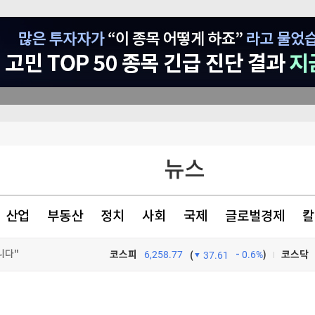
핀셋 규제가 키운 풍선효과…시장 흔드는 '리밸런싱 역설'[전예진의 마켓 인사이트]
뉴스
드
최
산업
부동산
정치
사회
국제
글로벌경제
칼
니다"
코스피
6,258.77
0.6%
)
코스닥
(
37.61
TV프로그램
와우