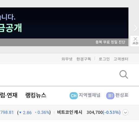
매일 매일 꽝 없는 룰렛 이벤트
비트코인
91,435,000
(
-0.08%
)
와우넷
한경구독
로그인
고객센터
이더리움
2,698,000
(
-0.19%
)
리플
1,466
(
-0.07%
)
럼·연재
랭킹뉴스
지역별채널
편성표
비트코인 캐시
304,700
(
-0.53%
)
798.81
0.36%
)
(
2.86
이오스
896
(
-0.45%
)
넷
주식창
비트코인 골드
1,313
(
-763.82%
)