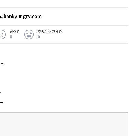
@hankyungtv.com
싫어요
후속기사 원해요
0
0
허지웅 "우리가 지지한 인간들이 이 꼴을"...또 소신 발언
김원훈 주식 1억8천 올인했는데…현실은 '-2,400만원'
"우리 애 사진 왜 적어요?" 민원 폭발…세상이 어쩌다