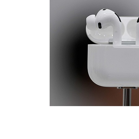
[할인50%] 한·미 투자 올인원 클래스
해외증시