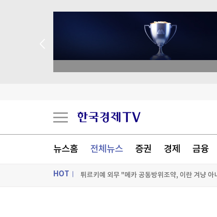
종목 무료 정밀 진단
“버거 왕좌 흔들리나”…웃는 버거킹, 우는 맥도날
한국전쟁유업재단, 美서 '월드 콩그레스' 행사 개
뉴스홈
전체뉴스
증권
경제
금융
튀르키예 외무 "메카 공동방위조약, 이란 겨냥 아
HOT
[포토+] 박정민, '멋짐 가득한 모습~'
"나야, '흑백요리사' 시즌3"
ON AIR
뉴스