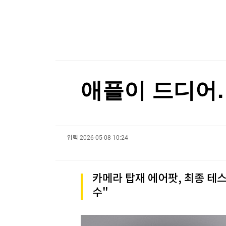
[온에어] 이상로 - 텐텐배거 투자공식 시즌2
한국경제TV
뉴스홈
머니팜 모닝라이브
증권
굿모닝 작전
금융
오늘장 뭐사지?
부동산
[오후5시] 뉴스플러스
사회
온로드 (ON ROAD) 인사이트
글로벌경제
애플이 드디어…
랭킹뉴스
입력
2026-05-08 10:24
미네르바아카데미
증권 데이터
스페셜강의
특징주 뉴스
카메라 탑재 에어팟, 최종 테스
투자/재테크
매매신호 (랭킹100
수"
부동산/세무
투자분석
산업
국내증시
[모집-3기-] 돈버는 트레이딩 투자 북클럽
환율