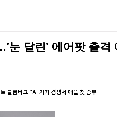
TV홈
무료방송
전체뉴스
핀셋 규제가 키운 풍선효과…시장 흔드는 '리밸런싱 역설'[전예진의 마켓 인사이트]
증권
파트너스
경제
종목핫라인
추천 상
산업
핀셋 규제가 키운 풍선효과…시장 흔드는 '리밸런싱 역설'[전예진의 마켓 인사이트]
경제
오늘의 
정치
생활경제
수익후기
국제
기업·CEO
이벤트
칼럼·연재
'눈 달린' 에어팟 출격
특집방송
전체 프로그램
채널/편성
지역별채널
트 블룸버그 "AI 기기 경쟁서 애플 첫 승부
)
편성표