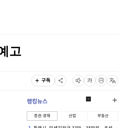
퀀텀
934
(
0.86%
)
홈
AI추천
이더리움 클래식
9,170
(
-0.22%
)
품
마켓이슈
특징주
이벤트
비트코인
91,435,000
(
-0.08%
)
 예고
구독
랭킹뉴스
증권·경제
산업
부동산
1