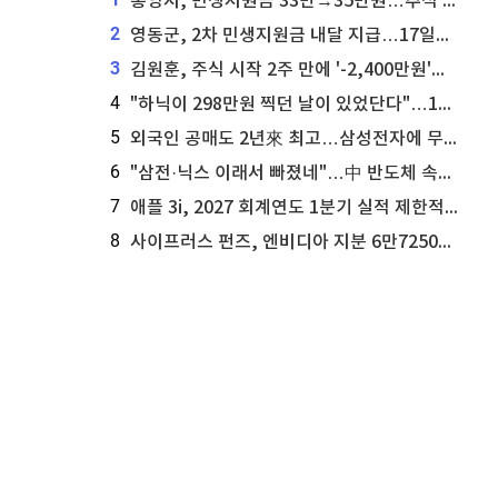
통영시, 민생지원금 33만→35만원…추석 전 푼다
2
영동군, 2차 민생지원금 내달 지급…17일부터 신청 접수
3
김원훈, 주식 시작 2주 만에 '-2,400만원'…"차 한 대 값 날렸다"
4
"하닉이 298만원 찍던 날이 있었단다"…100만 클릭 '전래동화' 정체
5
외국인 공매도 2년來 최고…삼성전자에 무슨일이 [B급기자의 B급리포트]
6
"삼전·닉스 이래서 빠졌네"…中 반도체 속사정 [B급기자의 B급리포트]
7
애플 3i, 2027 회계연도 1분기 실적 제한적 검토 통과
8
사이프러스 펀즈, 엔비디아 지분 6만7250주 매각