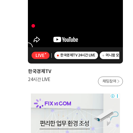
한국경제TV 24시간 LIVE
머니팜 모닝라이브 
한국경제TV
24시간 LIVE
채팅참여